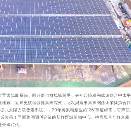
建置太陽能系統，同時從自身場域著手，去年起陸續完成遠傳台中太
統建置；近來更積極發揮集團綜效，此次與遠東集團關係企業愛買合
棚式太陽光電發電系統」，20年將累積產生約1261萬度綠電，可降低
顆樹的減碳效果！同屬集團關係企業的新竹巨城購物中心、桃園觀音全虹倉庫
能低碳時代。