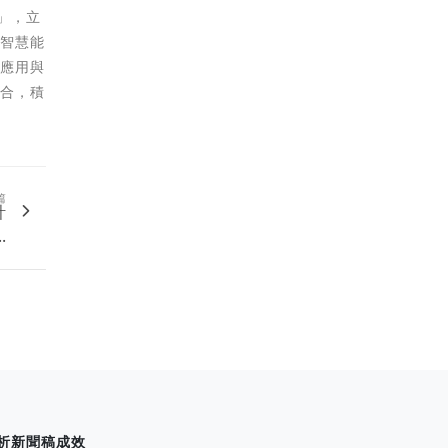
」，立
造智慧能
慧應用與
結合，積
篇
計
.
析新聞稿成效