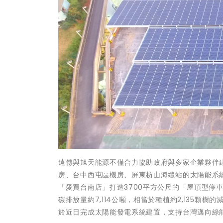
遠傳與旭天能源不僅合力協助政府與多家企業夥伴
房、台中西屯區機房、屏東枋山海纜站的太陽能系
「愛買台南店」打造3700平方公尺的「屋頂型停車
碳排放量約7,114公噸，相當於種植約2,135
於近日完成太陽能發電系統建置，支持台灣邁向綠