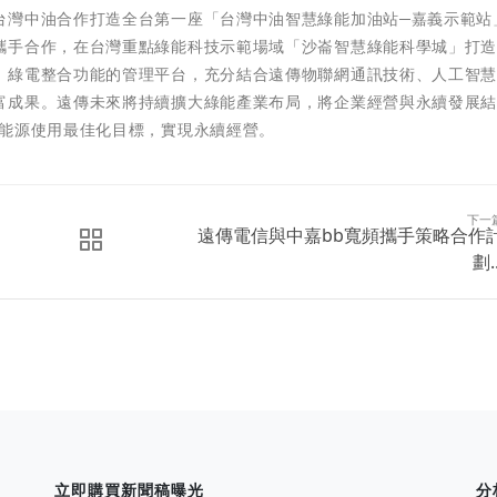
台灣中油合作打造全台第一座「台灣中油智慧綠能加油站─嘉義示範站
攜手合作，在台灣重點綠能科技示範場域「沙崙智慧綠能科學城」打
、綠電整合功能的管理平台，充分結合遠傳物聯網通訊技術、人工智
富成果。遠傳未來將持續擴大綠能產業布局，將企業經營與永續發展
成能源使用最佳化目標，實現永續經營。
下一
遠傳電信與中嘉bb寬頻攜手策略合作
劃..
立即購買新聞稿曝光
分