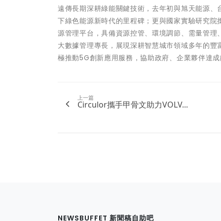
遠傳長期深耕綠能關鍵技術，去年初與旭天能源、
下綠色能源新時代的里程碑；更與國家實驗研究院
源管理平台，具備資源控管、環境調節、需量管理
大數據管理專長，展現深耕智慧城市領域多年的豐
極推動5G創新應用服務，協助政府、企業夥伴達
上一篇
Circulor攜手甲骨文助力VOLV...
NEWSBUFFET 新聞稿自助吧