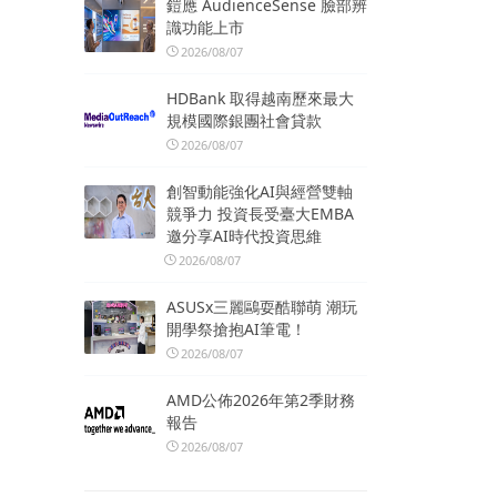
鎧應 AudienceSense 臉部辨
識功能上市
2026/08/07
HDBank 取得越南歷來最大
規模國際銀團社會貸款
2026/08/07
創智動能強化AI與經營雙軸
競爭力 投資長受臺大EMBA
邀分享AI時代投資思維
2026/08/07
ASUSx三麗鷗耍酷聯萌 潮玩
開學祭搶抱AI筆電！
2026/08/07
AMD公佈2026年第2季財務
報告
2026/08/07