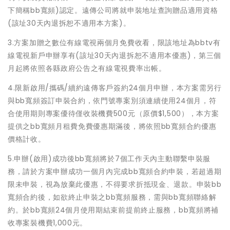
下簡稱bb寬頻)認定。遠傳公司將就申裝地址查詢贈品適用資格
(該址30天內退拆恕不適用本方案)。
3.方案加贈之數位有線電視兩個月免費收看，限該地址為bbtv有
線電視新戶申辦享有(該址30天內退拆恕不適用本優惠)，第三個
月起將依照各縣政府公告之有線電視費率出帳。
4.限新啟用/攜碼/續約遠傳客戶簽約24個月申辦，本方案需另行
與bb寬頻簽訂申裝合約，依門號專案別須連續使用24個月，符
合使用期則專案優待僅收裝機費500元（原價$1,500），本方案
提供之bb寬頻月租費免費優惠期滿後，將依照bb寬頻合約優惠
價格計收。
5.申辦(啟用)成功後bb寬頻將於7個工作天內主動聯繫申裝服
務，請於方案申辦成功一個月內完成bb寬頻合約申裝，若超過期
限未申裝，視為放棄此優惠，不得要求折抵現金、退款。申裝bb
寬頻合約後，如欲終止申裝之bb寬頻服務，需與bb寬頻聯絡解
約。於bb寬頻24個月使用期結束前提前終止服務，bb寬頻將補
收專案裝機費1,000元。