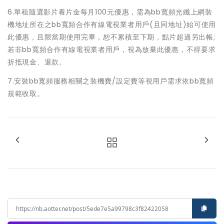
6.單租隨選影片看片金每月100元優惠，需為bb寬頻光纖上網裝
機地址所在之bb寬頻合作有線電視業者用戶(且同地址)始可使用
此優惠，且限當期使用完畢，恕不累積至下期，點片超過另出帳;
若非bb寬頻合作有線電視業者用戶，視為放棄此優惠，不得要求
折抵現金、退款。
7.安裝bb寬頻服務相關之裝機費/設定費等視用戶需求依bb寬頻
規範收取。