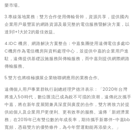
樂市場。
3.專線落地業務：雙方合作使用傳輸骨幹，資源共享，提供國內
企業用戶最豐富的網路資源及最完整的電信服務暨解決方案，以
達到1+1大於2的最佳效益。
4.IDC 機房、網路解決方案整合：中嘉集團使用遠傳電信多處ID
C機房作為電信機房與資料處理中心，並提供中嘉的企業用戶進
駐，遠傳提供基礎設施服務與傳輸服務，而中嘉則提供網際網路
傳輸服務。
5.雙方也將積極擴展企業物聯網應用的業務合作。
遠傳個人用戶事業群執行副總經理尹德洋表示：「2020年台灣
將進入5G時代，數位匯流已成為銳不可擋的浪潮，遠傳此次攜手
中嘉，將在新年度展開兼具深度與廣度的合作，雙方將致力於提
供給個人及企業用戶更便利、更有效率的服務。遠傳「新經濟業
務」在2019年已有雙位數的年成長率，期待攜手新夥伴-中嘉bb
寬頻，憑藉雙方的優勢條件，為今年營運動能再添柴火。」