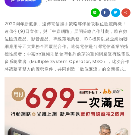
2020開年新氣象，遠傳電信攜手策略夥伴搶攻數位匯流商機！
遠傳今(9)日宣佈，與「中嘉網路」展開策略合作計劃，將在數
位匯流產品、影音產品、專線落地業務、IDC機房以及企業物聯
網應用等五大業務全面展開合作。遠傳電信是台灣電信產業的指
標性業者；中嘉bb寬頻則是台灣名列前茅的寬頻網路暨有線電視
多系統業者（Multiple System Operator, MSO），此次合作
將憑藉著雙方的優勢條件，共同創造「數位匯流」的全新模式。