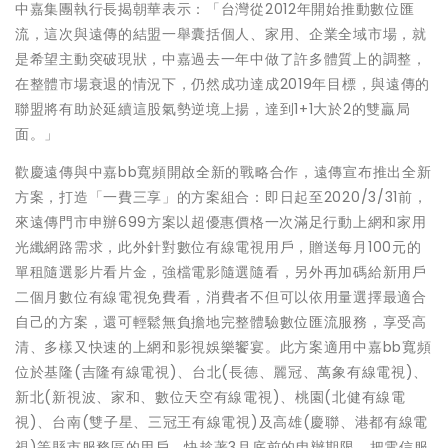
中嘉集團執行長揭朝華表示：「台灣從2012年開始推動數位匯
流，這次與遠傳的結盟一舉囊括個人、家用、企業全域市場，就
是希望主動突破現狀，中嘉過去一年中做了許多體質上的調整，
在整體市場衰退的情況下，仍然成功達成2019年目標，與遠傳的
聯盟將有助於延續這股氣勢逆境上揚，達到1+1大於2的雙贏局
面。」
歡慶遠傳與中嘉bb寬頻開啟全新的戰略合作，遠傳宣布推出全新
方案，打造「一費三享」的方案組合：即日起至2020/3/31前，
來遠傳門市申辦699方案以超優惠價格一次滿足行動上網和家用
光纖網路需求，此外針對數位有線電視用戶，贈送每月100元的
單租隨選影片看片金，強檔電影隨選隨看，另外再加碼給新用戶
二個月數位有線電視免費看，消費者不但可以依用量選擇最適合
自己的方案，還可輕鬆無負擔地完整體驗數位匯流服務，享受高
清、多樣又快速的上網和影視娛樂饗宴。此方案適用中嘉bb寬頻
位於基隆(吉隆有線電視)、台北(長德、麗冠、萬象有線電視)、
新北(新視波、家和、數位天空有線電視)、桃園(北健有線電
視)、台南(雙子星、三冠王有線電視)及高雄(慶聯、港都有線電
視)等縣市服務區的用戶。快趁著3月底前的申辦期限，把電信服