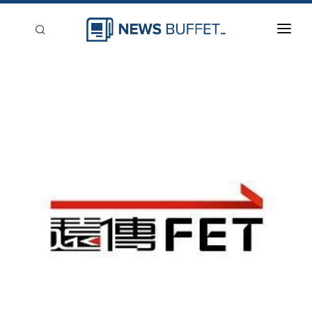
回到首頁
新聞稿分類
登入
刊登