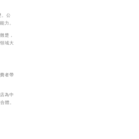
礎。公
利能力。
菜翹楚，
售領域大
消費者帶
門店為中
綜合體。