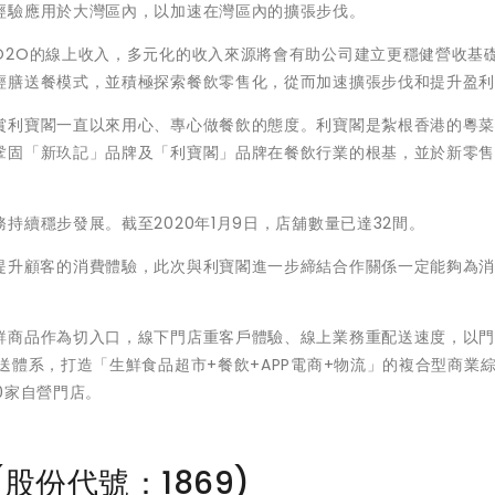
經驗應用於大灣區內，以加速在灣區內的擴張步伐。
O2O的線上收入，多元化的收入來源將會有助公司建立更穩健營收基
輕膳送餐模式，並積極探索餐飲零售化，從而加速擴張步伐和提升盈
賞利寶閣一直以來用心、專心做餐飲的態度。利寶閣是紮根香港的粵
鞏固「新玖記」品牌及「利寶閣」品牌在餐飲行業的根基，並於新零
續穩步發展。截至2020年1月9日，店舖數量已達32間。
提升顧客的消費體驗，此次與利寶閣進一步締結合作關係一定能夠為
鮮商品作為切入口，線下門店重客戶體驗、線上業務重配送速度，以
送體系，打造「生鮮食品超市+餐飲+APP電商+物流」的複合型商業
70家自營門店。
股份代號：1869)