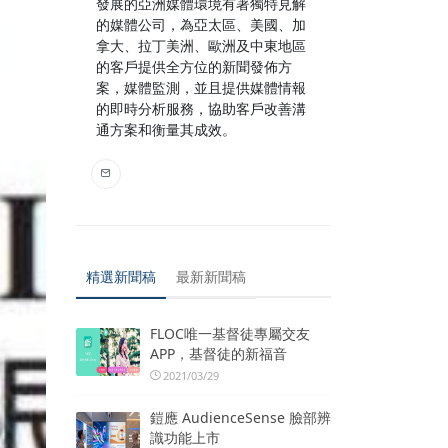
發展的亞洲媒體環境有著獨特見解
的媒體公司，為亞太區、美國、加
拿大、拉丁美洲、歐洲及中東地區
的客戶提供全方位的新聞發佈方
案，媒體監測，並且提供媒體情報
的即時分析服務，協助客戶改善溝
通方案和衡量其成效。
精選新聞稿
最新新聞稿
FLOC唯一基督徒專屬交友
APP，基督徒的新福音
2021/03/29
鎧應 AudienceSense 臉部辨
識功能上市