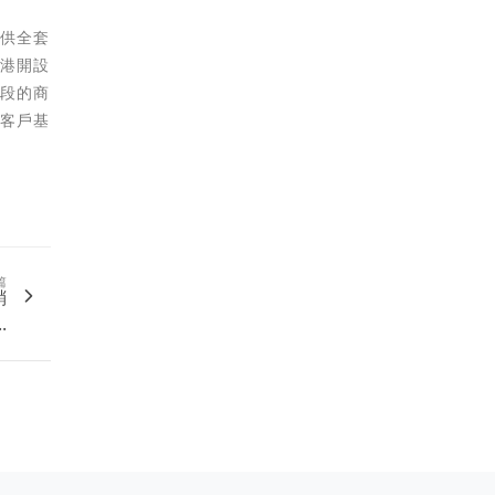
提供全套
香港開設
地段的商
及客戶基
篇
銷
.