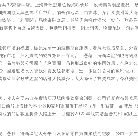
合共32家店中店。上海新玖記定位餐桌熟食類，以烤鴨為明星產品，
利寶閣擴大與盒馬「店中店」的合作地區，由香港、深圳及廣州等大
作協議，「利寶閣」品牌進駐盒馬，並於店內提供湯水、點心、甜品
）新零售平台及技術支援，包括營銷推廣、網上銷售、物流配送、潛在
送餐市場的機遇，從原先單一的酒樓堂食服務，發展為包括堂食、外
開拓市場，與利寶閣的發展策略不謀而合。憑藉上海新玖記的現有網
記」品牌能與公司原有「利寶閣」品牌形成良好的協同效應，有利於
拓中國迅速增長的餐飲外賣及送餐市場，進一步提升公司的盈利能力
檔粵菜酒家形式經營的店舖大幅減少，大大降低了投資成本，令利寶
家，收入主要來自在實體店現場的餐飲宴會消費。公司近期宣布與盒
31日前於上海開設不少於10家利寶閣旗下品牌（即「利寶閣」品牌及「
地的門店數量將會大幅上升，目標於2020年底前增至合共60家以上
變。憑藉上海新玖記現有平台及在新零售方面累積的經驗，公司一方