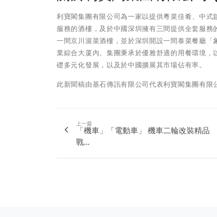
利寶閣集團有限公司為一家以提供粵菜佳肴、中式
服務的酒樓，及於中國深圳擁有三間提供全套服務
一間京川滬菜酒樓，並於深圳開設一間泰菜餐廳「
業綜合大厦內。集團秉承於優雅舒適的用餐環境，
礎多元化發展，以及於中國擴展其市場佔有率。
此新聞稿由基石傳訊有限公司代表利寶閣集團有限
上一篇
「機車」「電動車」 機車二輪改裝精品
戰...