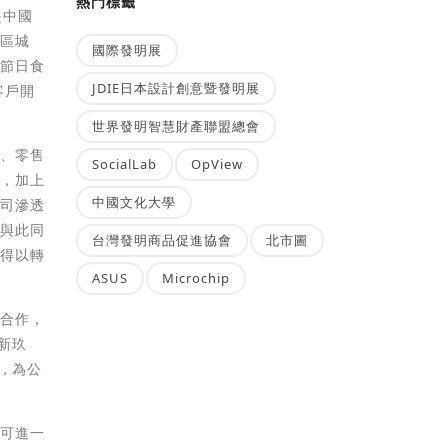
熱門標籤
是中國
灣區城
國際發明展
及節日食
JDIE日本設計創意暨發明展
客戶開
世界發明智慧財產聯盟總會
賣、零售
SocialLab
OpView
絡，加上
中國文化大學
公司滲透
。與此同
台灣發明商品促進協會
北市圖
閣得以轉
ASUS
Microchip
馬合作，
新玖
，為公
面可進一