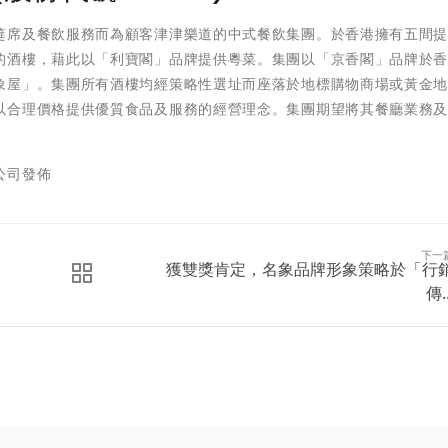
筵席及餐飲服務而為顧客津津樂道的中式餐飲集團。於香港擁有五間
的酒樓，藉此以「利寶閣」品牌提供粵菜。集團以「京香閣」品牌於
象屋」。集團所有酒樓均經策略性選址而座落於地標購物商場或黃金
以合理價格提供優質食品及服務的經營理念。集團期望將其餐廳業務
公司發佈
下一
獲雙獎肯定，名象品牌形象策略於「行
傳..