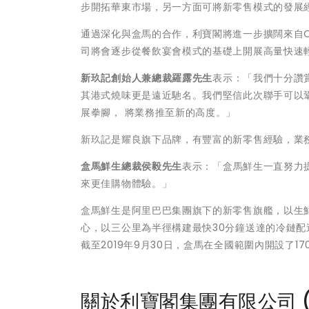
步開拓華東市場，另一方面可將新零售模式的發展
通過深化與盒馬的合作，利寶閣將進一步擴闊來自
司將會逐步從餐飲宴會模式的基礎上開展高量快速
新玖記創始人兼總裁羅露先生
表示：「我們十分讚
其港式燒味更是遠近馳名。我們堅信此次聯手可以
展拳腳， 將業務推至新的高度。」
新玖記是耀良旗下品牌，有豐富的新零售經驗，業務持
盒馬鮮生總裁侯毅先生
表示：「盒馬鮮生一直努力
來更佳購物體驗。」
盒馬鮮生是阿里巴巴集團旗下的新零售旗艦，以生
心，以三公里為半徑構建最快30分鐘送達的冷鏈配
截至2019年9月30日，盒馬在全國範圍內開設了1
關於利寶閣集團有限公司 (