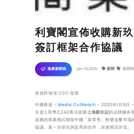
利寶閣宣佈收購新玖
簽訂框架合作協議
Jan 10,2020
新聞
新聞時
推廣新聞稿
推進跨地域 O2O 發展
中國香港 -
Media OutReach
- 2020年1月9日 
斥資人民幣2,240萬元收購
上海新玖記
的品牌擁有
資產的商業模式開拓中國「新零售」輕膳送餐市場
協議，進一步深化與盒馬的合作，加速開店步伐。