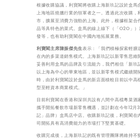
根據收購協議，利寶閣將收購上海新玖記設於盒馬
上海地區燒臘行業的領軍者之一。透過此次收購，
市，擴展至消費力強勁的上海。此外，根據框架合
品等具特色的菜式。盒馬的線上線下（「O2O」
發等，也有助利寶閣在中國內地拓展業務。
利寶閣主席陳振傑先生
表示：「我們積極探索輕膳
在內的多渠道銷售模式。上海新玖記以新零售思維
妥善利用盒馬的品牌及引流能力，我們相信「新玖
以上海為中心的華東地區，並以新零售模式繼續開
時，由於利寶閣設於盒馬的新店面積較目前以中高
型至輕資本商業模式。」
目前利寶閣在香港和深圳共設有八間中高檔粵菜酒
攜手開拓餐飲市場新零售機遇，並計劃在今年12月
記」品牌）盒馬店中店。收購新玖記後，利寶閣在內
司開拓具有高消費能力的市場打下堅實基礎。
收購完成後，上海新玖記的既有管理團隊將維持不