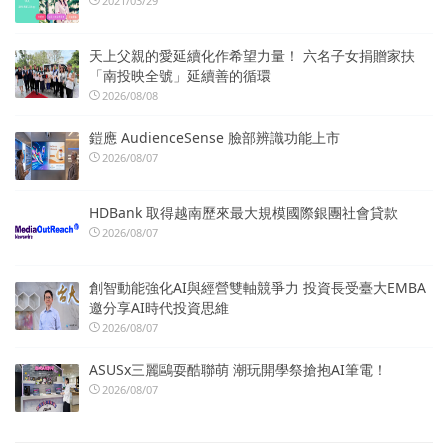
2021/03/29
天上父親的愛延續化作希望力量！ 六名子女捐贈家扶
「南投映全號」延續善的循環
2026/08/08
鎧應 AudienceSense 臉部辨識功能上市
2026/08/07
HDBank 取得越南歷來最大規模國際銀團社會貸款
2026/08/07
創智動能強化AI與經營雙軸競爭力 投資長受臺大EMBA
邀分享AI時代投資思維
2026/08/07
ASUSx三麗鷗耍酷聯萌 潮玩開學祭搶抱AI筆電！
2026/08/07