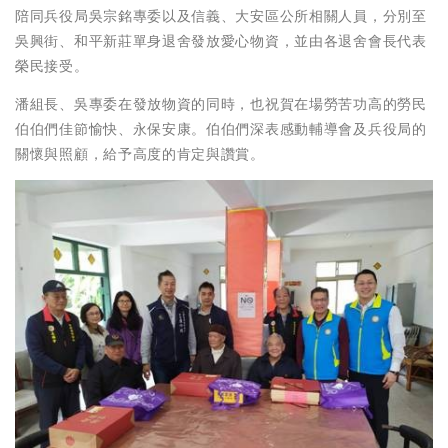
陪同兵役局吳宗銘專委以及信義、大安區公所相關人員，分別至
吳興街、和平新莊單身退舍發放愛心物資，並由各退舍會長代表
榮民接受。
潘組長、吳專委在發放物資的同時，也祝賀在場勞苦功高的勞民
伯伯們佳節愉快、永保安康。伯伯們深表感動輔導會及兵役局的
關懷與照顧，給予高度的肯定與讚賞。