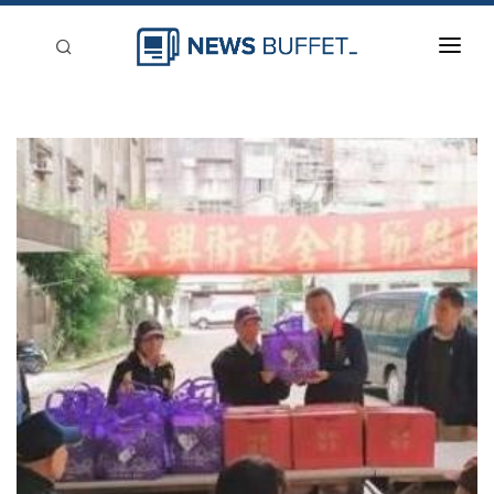
回到首頁
新聞稿分類
登入
刊登