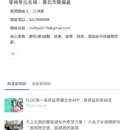
發佈單位名稱：臺北市榮服處
新聞聯絡人：江鴻展
聯絡電話：0227699098
聯絡信箱：
vsdtpe0178@gmail.com
核心業務：榮民(眷)就醫、就養、就學、就業、退除給付與服務照
顧。
精選新聞稿
最新新聞稿
FLOC唯一基督徒專屬交友APP，基督徒的新福音
2021/03/29
天上父親的愛延續化作希望力量！ 六名子女捐贈家扶
「南投映全號」延續善的循環