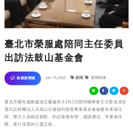
臺北市榮服處陪同主任委員
出訪法鼓山基金會
Jan 15,2020
新聞
新聞時事
推廣新聞稿
臺北市榮民服務處池玉蘭處長今(15)日陪同輔導會主任委員馮世
寬出訪財團法人法鼓山社會福利慈善事業基金會秘書長果器法
師，雙方人員相談甚歡，約定後會有期，續談佛法、享素食佳
餚，進行深度的心靈之旅。