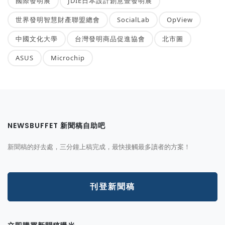
國際發明展
JDIE日本設計創意暨發明展
世界發明智慧財產聯盟總會
SocialLab
OpView
中國文化大學
台灣發明商品促進協會
北市圖
ASUS
Microchip
NEWSBUFFET 新聞稿自助吧
新聞稿的好去處，三分鐘上稿完成，最快接觸最多讀者的方案！
刊登新聞稿