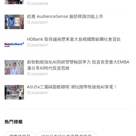
2026/08/08
鎧應 AudienceSense 臉部辨識功能上市
2026/08/07
HDBank 取得越南歷來最大規模國際銀團社會貸款
2026/08/07
創智動能強化AI與經營雙軸競爭力 投資長受臺大EMBA
邀分享AI時代投資思維
2026/08/07
ASUSx三麗鷗耍酷聯萌 潮玩開學祭搶抱AI筆電！
2026/08/07
熱門標籤