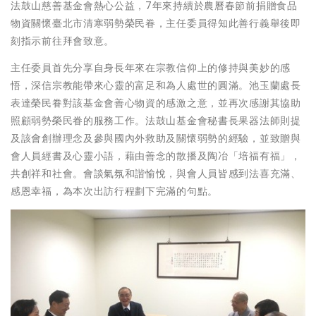
法鼓山慈善基金會熱心公益，7年來持續於農曆春節前捐贈食品
物資關懷臺北市清寒弱勢榮民眷，主任委員得知此善行義舉後即
刻指示前往拜會致意。
主任委員首先分享自身長年來在宗教信仰上的修持與美妙的感
悟，深信宗教能帶來心靈的富足和為人處世的圓滿。池玉蘭處長
表達榮民眷對該基金會善心物資的感激之意，並再次感謝其協助
照顧弱勢榮民眷的服務工作。法鼓山基金會秘書長果器法師則提
及該會創辦理念及參與國內外救助及關懷弱勢的經驗，並致贈與
會人員經書及心靈小語，藉由善念的散播及陶冶「培福有福」，
共創祥和社會。會談氣氛和諧愉悅，與會人員皆感到法喜充滿、
感恩幸福，為本次出訪行程劃下完滿的句點。