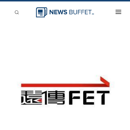
回到首頁
新聞稿分類
登入
刊登