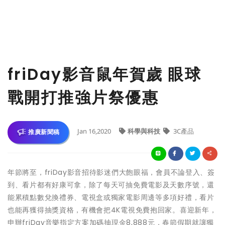
friDay影音鼠年賀歲 眼球
戰開打推強片祭優惠
Jan 16,2020
科學與科技
3C產品
推廣新聞稿
年節將至，friDay影音招待影迷們大飽眼福，會員不論登入、簽
到、看片都有好康可拿，除了每天可抽免費電影及天數序號，還
能累積點數兌換禮券、電視盒或獨家電影周邊等多項好禮，看片
也能再獲得抽獎資格，有機會把4K電視免費抱回家。喜迎新年，
申辦friDay音樂指定方案加碼抽現金8,888元，春節假期就讓獨