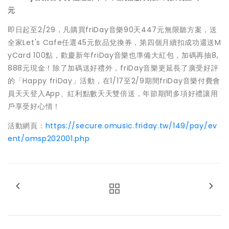
元
即日起至2/29，凡購買friDay音樂90天447元無限聽方案，送
全家Let's Cafe任選45元飲品兌換券，第四個月續扣成功還送M
yCard 100點，歡慶新年friDay音樂也準備大紅包，加碼再抽8,
888元現金！除了加碼送好禮外，friDay音樂更延長了廣受好評
的「Happy friDay」活動，在1/17至2/9期間friDay音樂付費會
員天天登入App、紅利點數天天雙倍送，年節期間多項好禮讓用
戶享受好心情！
活動網頁：
https://secure.omusic.friday.tw/149/pay/ev
ent/omsp202001.php