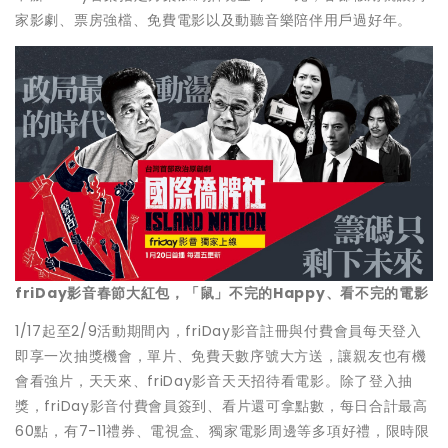
家影劇、票房強檔、免費電影以及動聽音樂陪伴用戶過好年。
friDay
影音春節大紅包，「鼠」不完的Happy、看不完的電影
1/17起至2/9活動期間內，friDay影音註冊與付費會員每天登入
即享一次抽獎機會，單片、免費天數序號大方送，讓親友也有機
會看強片，天天來、friDay影音天天招待看電影。除了登入抽
獎，friDay影音付費會員簽到、看片還可拿點數，每日合計最高
60點，有7-11禮券、電視盒、獨家電影周邊等多項好禮，限時限