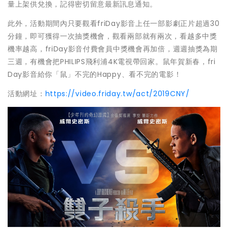
量上架供兌換，記得密切留意最新訊息通知。
此外，活動期間內只要觀看friDay影音上任一部影劇正片超過30
分鐘，即可獲得一次抽獎機會，觀看兩部就有兩次，看越多中獎
機率越高，friDay影音付費會員中獎機會再加倍，週週抽獎為期
三週，有機會把PHILIPS飛利浦4K電視帶回家。鼠年賀新春，fri
Day影音給你「鼠」不完的Happy、看不完的電影！
活動網址：
https://video.friday.tw/act/2019CNY/