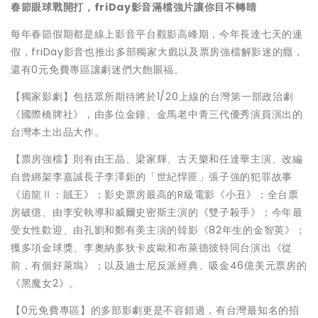
春節眼球戰開打，friDay影音滿檔強片讓你目不轉睛
每年春節假期都是線上影音平台觀影高峰期，今年長達七天的連
假，friDay影音也推出多部獨家大戲以及票房強檔解影迷的癮，
還有0元免費專區讓劇迷們大飽眼福。
【獨家影劇】包括眾所期待將於1/20上線的台灣第一部政治劇
《國際橋牌社》，由多位金鐘、金馬老中青三代優秀演員演出的
台灣本土出品大作。
【票房強檔】則有由王晶、梁家輝、古天樂和任達華主演、改編
自曾綁架李嘉誠長子李澤鉅的「世紀悍匪」張子強的犯罪故事
《追龍Ⅱ：賊王》；影史票房最高的R級電影《小丑》；全台票
房破億、由李安執導和威爾史密斯主演的《雙子殺手》；今年最
受女性歡迎、由孔劉和鄭有美主演的韓影《82年生的金智英》；
獲多項金球獎、李奧納多狄卡皮歐和布萊德彼特同台演出《從
前，有個好萊塢》；以及迪士尼反派經典、吸金46億美元票房的
《黑魔女2》。
【0元免費專區】的多部影劇更是不容錯過，有台灣最知名的招