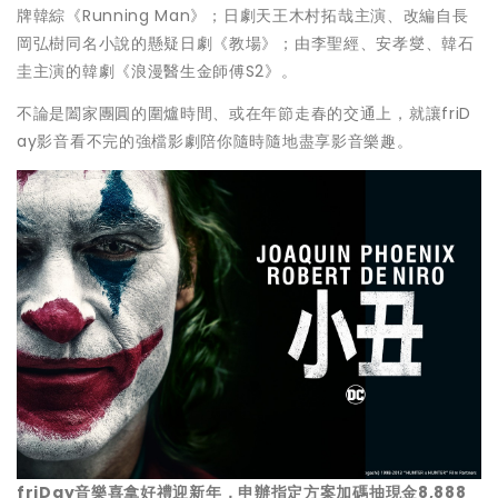
牌韓綜《Running Man》；日劇天王木村拓哉主演、改編自長
岡弘樹同名小說的懸疑日劇《教場》；由李聖經、安孝燮、韓石
圭主演的韓劇《浪漫醫生金師傅S2》。
不論是闔家團圓的圍爐時間、或在年節走春的交通上，就讓friD
ay影音看不完的強檔影劇陪你隨時隨地盡享影音樂趣。
friDay
音樂喜拿好禮迎新年，申辦指定方案加碼抽現金8,888