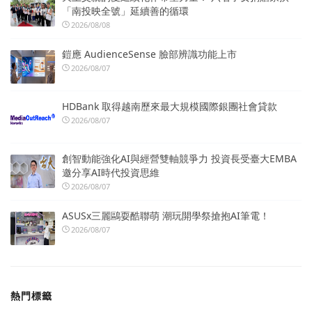
「南投映全號」延續善的循環
2026/08/08
鎧應 AudienceSense 臉部辨識功能上市
2026/08/07
HDBank 取得越南歷來最大規模國際銀團社會貸款
2026/08/07
創智動能強化AI與經營雙軸競爭力 投資長受臺大EMBA
邀分享AI時代投資思維
2026/08/07
ASUSx三麗鷗耍酷聯萌 潮玩開學祭搶抱AI筆電！
2026/08/07
熱門標籤