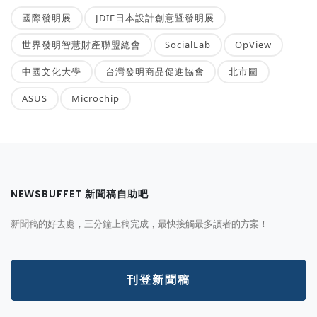
國際發明展
JDIE日本設計創意暨發明展
世界發明智慧財產聯盟總會
SocialLab
OpView
中國文化大學
台灣發明商品促進協會
北市圖
ASUS
Microchip
NEWSBUFFET 新聞稿自助吧
新聞稿的好去處，三分鐘上稿完成，最快接觸最多讀者的方案！
刊登新聞稿