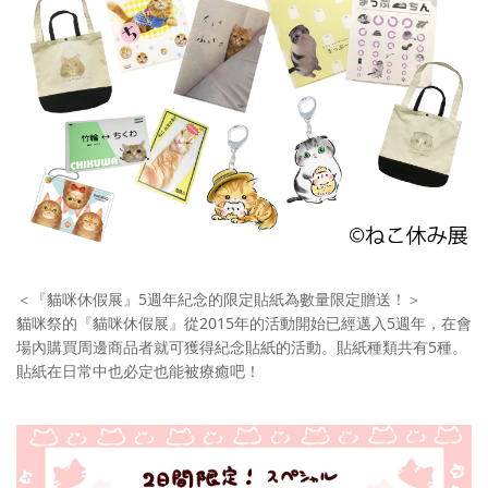
＜『貓咪休假展』5週年紀念的限定貼紙為數量限定贈送！＞
貓咪祭的『貓咪休假展』從2015年的活動開始已經邁入5週年，在會
場內購買周邊商品者就可獲得紀念貼紙的活動。貼紙種類共有5種。
貼紙在日常中也必定也能被療癒吧！