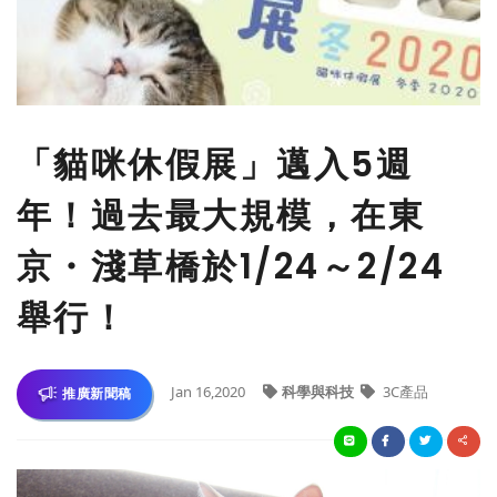
「貓咪休假展」邁入5週
年！過去最大規模，在東
京・淺草橋於1/24～2/24
舉行！
Jan 16,2020
科學與科技
3C產品
推廣新聞稿