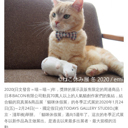
2020(日文發音＝喵～喵～)年，獎牌的展示及販售限定的周邊商品！
日本BACON有限公司動員70萬人以上的人氣貓創作家們的集結，結
合貓的寫真展&商品展「貓咪休假展」的冬季正式展於2020年1月24
日(五)～2月24日(一・國定假日)在TODAYS GALLERY STUDIO.(東
京・淺草橋)舉辦。「貓咪休假展」邁向5週年了。這次的冬季正式展
冬以新作品為主做展出。是過去以來最多出展者・最大規模的活
動。