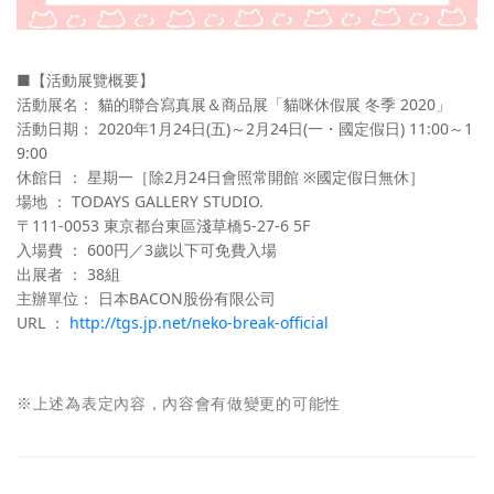
■【活動展覽概要】
活動展名： 貓的聯合寫真展＆商品展「貓咪休假展 冬季 2020」
活動日期： 2020年1月24日(五)～2月24日(一・國定假日) 11:00～1
9:00
休館日 ： 星期一［除2月24日會照常開館 ※國定假日無休］
場地 ： TODAYS GALLERY STUDIO.
〒111-0053 東京都台東區淺草橋5-27-6 5F
入場費 ： 600円／3歲以下可免費入場
出展者 ： 38組
主辦單位： 日本BACON股份有限公司
URL ：
http://tgs.jp.net/neko-break-official
※上述為表定內容，內容會有做變更的可能性