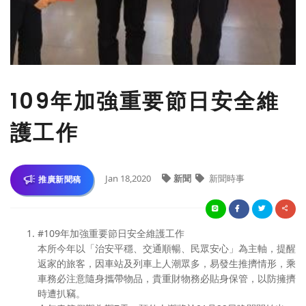
109年加強重要節日安全維
護工作
Jan 18,2020
新聞
新聞時事
推廣新聞稿
#109年加強重要節日安全維護工作
本所今年以「治安平穩、交通順暢、民眾安心」為主軸，提醒
返家的旅客，因車站及列車上人潮眾多，易發生推擠情形，乘
車務必注意隨身攜帶物品，貴重財物務必貼身保管，以防擁擠
時遭扒竊。