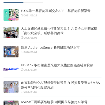
FLOC唯一基督徒專屬交友APP，基督徒的新福音
2021/03/29
天上父親的愛延續化作希望力量！ 六名子女捐贈家扶
「南投映全號」延續善的循環
2026/08/08
鎧應 AudienceSense 臉部辨識功能上市
2026/08/07
HDBank 取得越南歷來最大規模國際銀團社會貸款
2026/08/07
創智動能強化AI與經營雙軸競爭力 投資長受臺大EMBA
邀分享AI時代投資思維
2026/08/07
ASUSx三麗鷗耍酷聯萌 潮玩開學祭搶抱AI筆電！