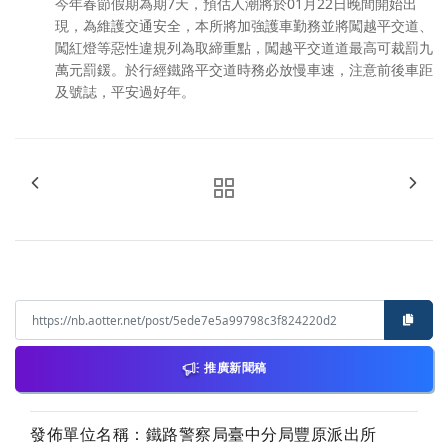
今年春節假期為期7天，預估人潮將於01月22日晚間開始出
現，為維護交通安全，本所將加強護車勤務並將闖越平交道、
闖紅燈等惡性違規列為取締重點，闖越平交道道最高可裁罰九
萬元罰鍰。於行經鐵路平交道時務必放慢車速，注意前後車距
及號誌，平安過好年。
推廣新聞稿
發佈單位名稱：鐵路警察局臺中分局豐原派出所