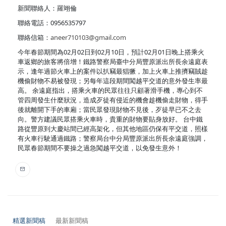
新聞聯絡人：羅翊倫
聯絡電話：0956535797
聯絡信箱：
aneer710103@gmail.com
今年春節期間為02月02日到02月10日，預計02月01日晚上搭乘火
車返鄉的旅客將倍增！鐵路警察局臺中分局豐原派出所長余遠庭表
示，逢年過節火車上的案件以扒竊最猖獗，加上火車上推擠竊賊趁
機偷財物不易被發現；另每年這段期間闖越平交道的意外發生率最
高。 余遠庭指出，搭乘火車的民眾往往只顧著滑手機，專心到不
管四周發生什麼狀況，造成歹徒有侵近的機會趁機偷走財物，得手
後就離開下手的車廂；當民眾發現財物不見後，歹徒早已不之去
向。警方建議民眾搭乘火車時，貴重的財物要貼身放好。 台中鐵
路從豐原到大慶站間已經高架化，但其他地區仍保有平交道，照樣
有火車行駛通過鐵路；警察局台中分局豐原派出所長余遠庭強調，
民眾春節期間不要操之過急闖越平交道，以免發生意外！
精選新聞稿
最新新聞稿