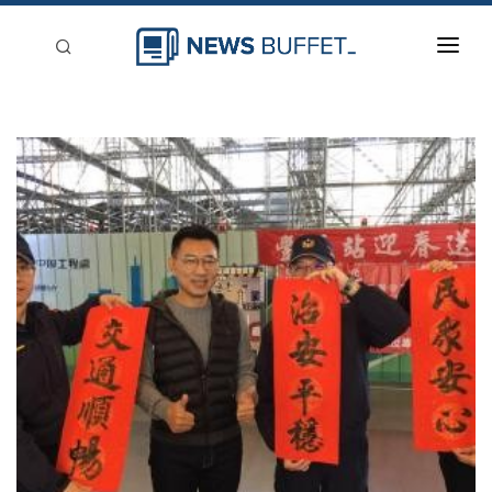
回到首頁
新聞稿分類
登入
刊登