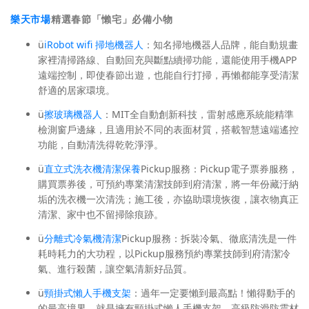
樂天市場
精選春節「懶宅」必備小物
ü
iRobot wifi 掃地機器人
：知名掃地機器人品牌，能自動規畫
家裡清掃路線、自動回充與斷點續掃功能，還能使用手機APP
遠端控制，即使春節出遊，也能自行打掃，再懶都能享受清潔
舒適的居家環境。
ü
擦玻璃機器人
：MIT全自動創新科技，雷射感應系統能精準
檢測窗戶邊緣，且適用於不同的表面材質，搭載智慧遠端遙控
功能，自動清洗得乾乾淨淨。
ü
直立式洗衣機清潔保養
Pickup服務：Pickup電子票券服務，
購買票券後，可預約專業清潔技師到府清潔，將一年份藏汙納
垢的洗衣機一次清洗；施工後，亦協助環境恢復，讓衣物真正
清潔、家中也不留掃除痕跡。
ü
分離式冷氣機清潔
Pickup服務：拆裝冷氣、徹底清洗是一件
耗時耗力的大功程，以Pickup服務預約專業技師到府清潔冷
氣、進行殺菌，讓空氣清新好品質。
ü
頸掛式懶人手機支架
：過年一定要懶到最高點！懶得動手的
的最高境界，就是擁有頸掛式懶人手機支架，高級防滑防震材