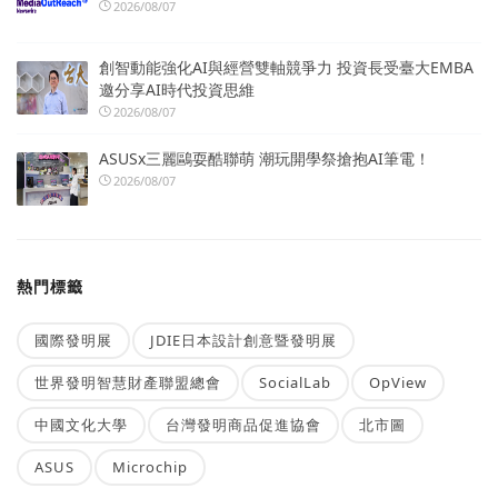
2026/08/07
創智動能強化AI與經營雙軸競爭力 投資長受臺大EMBA
邀分享AI時代投資思維
2026/08/07
ASUSx三麗鷗耍酷聯萌 潮玩開學祭搶抱AI筆電！
2026/08/07
熱門標籤
國際發明展
JDIE日本設計創意暨發明展
世界發明智慧財產聯盟總會
SocialLab
OpView
中國文化大學
台灣發明商品促進協會
北市圖
ASUS
Microchip