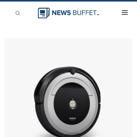
回到首頁
新聞稿分類
登入
刊登