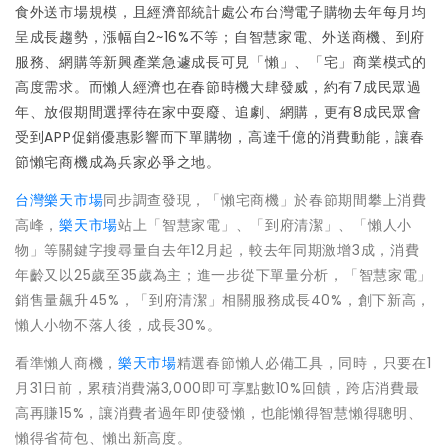
食外送市場規模，且經濟部統計處公布台灣電子購物去年每月均
呈成長趨勢，漲幅自2~16%不等；自智慧家電、外送商機、到府
服務、網購等新興產業急遽成長可見「懶」、「宅」商業模式的
高度需求。而懶人經濟也在春節時機大肆發威，約有7成民眾過
年、放假期間選擇待在家中耍廢、追劇、網購，更有8成民眾會
受到APP促銷優惠影響而下單購物，高達千億的消費動能，讓春
節懶宅商機成為兵家必爭之地。
台灣樂天市場
同步調查發現，「懶宅商機」於春節期間攀上消費
高峰，
樂天市場
站上「智慧家電」、「到府清潔」、「懶人小
物」等關鍵字搜尋量自去年12月起，較去年同期激增3成，消費
年齡又以25歲至35歲為主；進一步從下單量分析，「智慧家電」
銷售量飆升45%，「到府清潔」相關服務成長40%，創下新高，
懶人小物不落人後，成長30%。
看準懶人商機，
樂天市場
精選春節懶人必備工具，同時，只要在1
月31日前，累積消費滿3,000即可享點數10%回饋，跨店消費最
高再賺15%，讓消費者過年即使發懶，也能懶得智慧懶得聰明、
懶得省荷包、懶出新高度。