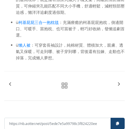
質，可伸縮夾孔能匹配不同大小手機，舒適輕鬆，減輕頸部壓
迫感，懶洋洋追劇度過假期。
ü
柯基屁屁三合一抱枕毯
：充滿療癒的柯基屁屁抱枕，側邊開
口、可暖手、當抱枕、也可當被子，輕巧好收納，發懶追劇首
選。
ü
懶人被
：可穿套長袖設計，純棉材質、體積加大，親膚、透
氣又保暖，可走到哪、被子穿到哪，背後還有拉鍊、走動也不
掉落，完成懶人夢想。