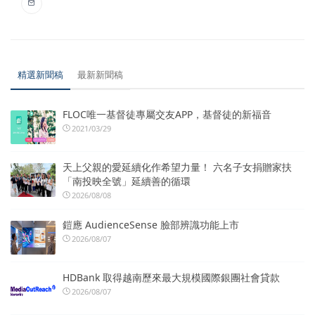
精選新聞稿
最新新聞稿
FLOC唯一基督徒專屬交友APP，基督徒的新福音
2021/03/29
天上父親的愛延續化作希望力量！ 六名子女捐贈家扶
「南投映全號」延續善的循環
2026/08/08
鎧應 AudienceSense 臉部辨識功能上市
2026/08/07
HDBank 取得越南歷來最大規模國際銀團社會貸款
2026/08/07