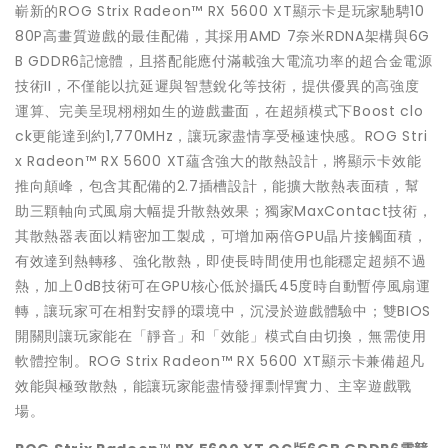
嶄新的ROG Strix Radeon™ RX 5600 XT顯示卡是玩家馳騁10
80P高畫質遊戲的最佳配備，其採用AMD 7奈米RDNA架構與6G
B GDDR6記憶體，且搭配能應付滿載強大電流功率的超合金電源
技術II，不僅能以抗延遲與智慧銳化等技術，提供優異的高強度
運算、完美呈現栩栩如生的遊戲畫面，在超頻模式下Boost clo
ck更能達到約1,770MHz，讓玩家盡情享受極速快感。ROG Stri
x Radeon™ RX 5600 XT蘊含強大的散熱設計，將顯示卡效能
推向顛峰，包含其配備的2.7插槽設計，能擴大散熱表面積，幫
助三顆軸向式風扇大幅提升散熱效果；獨家MaxContact技術，
其散熱器表面以精密加工製成，可增加兩倍GPU晶片接觸面積，
有效達到熱轉移、強化散熱，即使長時間使用也能穩定超頻不過
熱，加上0dB技術可在GPU核心低於攝氏45度時自動暫停風扇運
轉，讓玩家可在相對安靜的環境中，沉浸於遊戲體驗中；雙BIOS
開關則讓玩家能在「靜音」和「效能」模式自由切換，無需使用
軟體控制。ROG Strix Radeon™ RX 5600 XT顯示卡兼備超凡
效能與極致散熱，能讓玩家能盡情發揮剽悍實力、主宰遊戲戰
場。