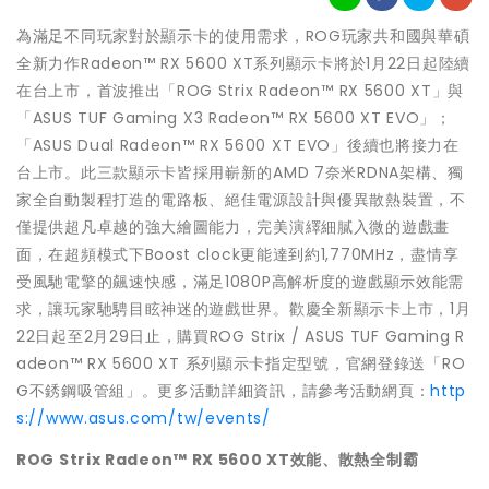
為滿足不同玩家對於顯示卡的使用需求，ROG玩家共和國與華碩
全新力作Radeon™ RX 5600 XT系列顯示卡將於1月22日起陸續
在台上市，首波推出「ROG Strix Radeon™ RX 5600 XT」與
「ASUS TUF Gaming X3 Radeon™ RX 5600 XT EVO」；
「ASUS Dual Radeon™ RX 5600 XT EVO」後續也將接力在
台上市。此三款顯示卡皆採用嶄新的AMD 7奈米RDNA架構、獨
家全自動製程打造的電路板、絕佳電源設計與優異散熱裝置，不
僅提供超凡卓越的強大繪圖能力，完美演繹細膩入微的遊戲畫
面，在超頻模式下Boost clock更能達到約1,770MHz，盡情享
受風馳電擎的飆速快感，滿足1080P高解析度的遊戲顯示效能需
求，讓玩家馳騁目眩神迷的遊戲世界。歡慶全新顯示卡上市，1月
22日起至2月29日止，購買ROG Strix / ASUS TUF Gaming R
adeon™ RX 5600 XT 系列顯示卡指定型號，官網登錄送「RO
G不銹鋼吸管組」。更多活動詳細資訊，請參考活動網頁：
http
s://www.asus.com/tw/events/
ROG Strix Radeon
™ RX 5600 XT效能、散熱全制霸