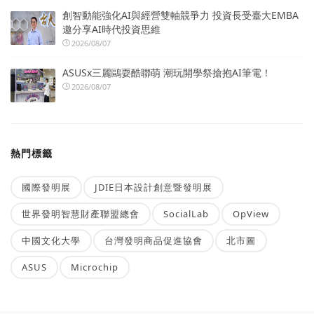
創智動能強化AI與經營雙軸競爭力 投資長受臺大EMBA
邀分享AI時代投資思維
2026/08/07
ASUSx三麗鷗耍酷聯萌 潮玩開學祭搶抱AI筆電！
2026/08/07
熱門標籤
國際發明展
JDIE日本設計創意暨發明展
世界發明智慧財產聯盟總會
SocialLab
OpView
中國文化大學
台灣發明商品促進協會
北市圖
ASUS
Microchip