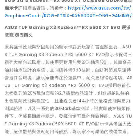
ROG Strix Radeon
™
RX 5600 XT OC版6GB GDDR6電競
顯示卡
詳細產品資訊，請參考：
https://www.asus.com/tw/
Graphics-Cards/ROG-STRIX-RX5600XT-O6G-GAMING/
ASUS TUF Gaming X3 Radeon
™ RX 5600 XT EVO 硬派
電競 穩固耐久
兼具強悍效能與堅固耐用的顯示卡對於玩家而言至關重要，ASU
S TUF Gaming X3 Radeon™ RX 5600 XT EVO顯示卡配備三
顆強大軸向式風扇，其使用更耐用的雙滾珠軸承設計，其壽命是
油封軸承設計的兩倍，且同樣具備0dB技術，自動調節風扇運轉
營造靜音環境，讓玩家能專注於遊戲中，耐久更經得起考驗。AS
US TUF Gaming X3 Radeon™ RX 5600 XT EVO採用較前代
大幅提升逾20%散熱面積的2.7插槽散熱設計，創造超越以往的
出色散熱效能與穩定性，且通過長達144小時的嚴格效能與壓力
測試驗證，以及一系列的3DMark基準測試，證實即使在極限條
件下，仍能長期維持穩定、發揮無懈可擊的極致性能。ASUS TU
F Gaming X3 Radeon™ RX 5600 XT EVO顯示卡具備強大效
能、絕佳散熱與強韌耐用等優點，為玩家不可錯過的裝備首選。