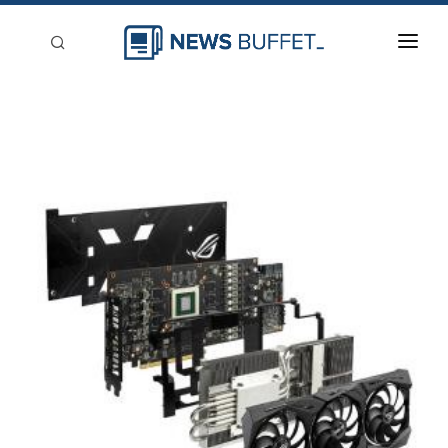
回到首頁
新聞稿分類
登入
刊登