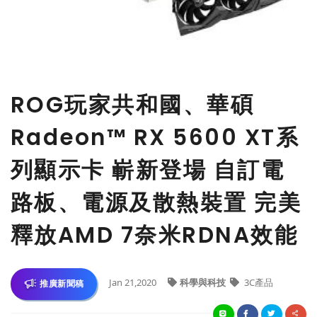
ROG玩家共和國、華碩
Radeon™ RX 5600 XT系
列顯示卡 嶄新登場 自訂電
路板、電源及散熱裝置 完美
釋放AMD 7奈米RDNA效能
Jan 21,2020
科學與科技
3C產品
推廣新聞稿