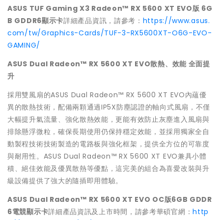
ASUS TUF Gaming X3 Radeon™ RX 5600 XT EVO
版 6G
B GDDR6顯示卡
詳細產品資訊，請參考：
https://www.asus.
com/tw/Graphics-Cards/TUF-3-RX5600XT-O6G-EVO-
GAMING/
ASUS Dual Radeon™ RX 5600 XT EVO
散熱、效能 全面提
升
採用雙風扇的ASUS Dual Radeon™ RX 5600 XT EVO內蘊優
異的散熱技術，配備兩顆通過IP5X防塵認證的軸向式風扇，不僅
大幅提升氣流量、強化散熱效能，更能有效防止灰塵進入風扇與
排除懸浮微粒，確保長期使用仍保持穩定效能，並採用獨家全自
動製程技術技術製造的電路板與強化框架，提供全方位的可靠度
與耐用性。ASUS Dual Radeon™ RX 5600 XT EVO兼具小體
積、絕佳效能及優異散熱等優點，這完美的組合為喜愛改裝與升
級設備提供了強大的隨插即用體驗。
ASUS Dual Radeon™ RX 5600 XT EVO OC
版6GB GDDR
6電競顯示卡
詳細產品資訊及上市時間，請參考華碩官網：
http