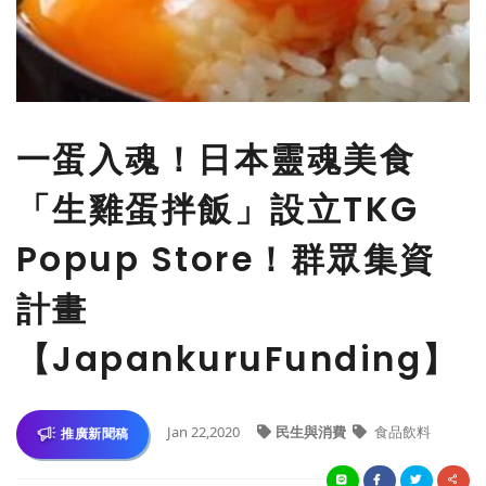
一蛋入魂！日本靈魂美食
「生雞蛋拌飯」設立TKG
Popup Store！群眾集資
計畫
【JapankuruFunding】
Jan 22,2020
民生與消費
食品飲料
推廣新聞稿