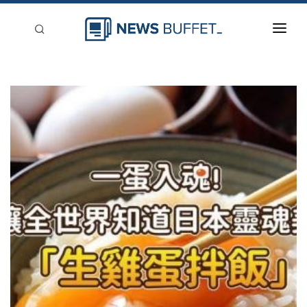
回到首頁
新聞稿分類
登入
刊登