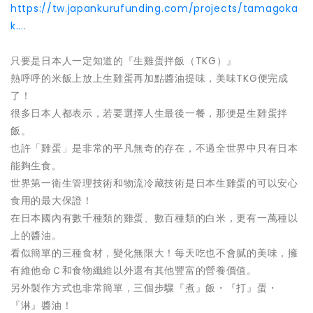
https://tw.japankurufunding.com/projects/tamagoka
k...
.
只要是日本人一定知道的『生雞蛋拌飯（TKG）』
熱呼呼的米飯上放上生雞蛋再加點醬油提味，美味TKG便完成
了！
很多日本人都表示，若要選擇人生最後一餐，那便是生雞蛋拌
飯。
也許「雞蛋」是非常的平凡無奇的存在，不過全世界中只有日本
能夠生食。
世界第一衛生管理技術和物流冷藏技術是日本生雞蛋的可以安心
食用的最大保證！
在日本國內有數千種類的雞蛋、數百種類的白米，更有一萬種以
上的醬油。
看似簡單的三種食材，變化無限大！每天吃也不會膩的美味，擁
有維他命Ｃ和食物纖維以外還有其他豐富的營養價值。
另外製作方式也非常簡單，三個步驟『煮』飯・『打』蛋・
『淋』醬油！