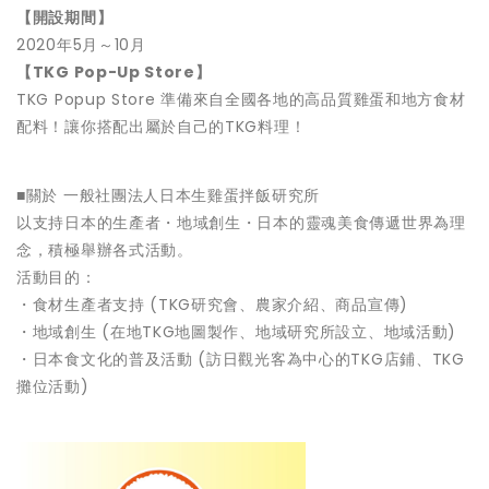
【開設期間】
2020年5月～10月
【TKG Pop-Up Store】
TKG Popup Store 準備來自全國各地的高品質雞蛋和地方食材
配料！讓你搭配出屬於自己的TKG料理！
■關於 一般社團法人日本生雞蛋拌飯研究所
以支持日本的生產者・地域創生・日本的靈魂美食傳遞世界為理
念，積極舉辦各式活動。
活動目的：
・食材生產者支持 (TKG研究會、農家介紹、商品宣傳)
・地域創生 (在地TKG地圖製作、地域研究所設立、地域活動)
・日本食文化的普及活動 (訪日觀光客為中心的TKG店鋪、TKG
攤位活動)