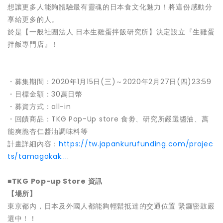
想讓更多人能夠體驗最有靈魂的日本食文化魅力！將這份感動分
享給更多的人。
於是【一般社團法人 日本生雞蛋拌飯研究所】決定設立『生雞蛋
拌飯專門店』！
・募集期間：2020年1月15日(三)～2020年2月27日(四)23:59
・目標金額：30萬日幣
・募資方式：all-in
・回饋商品：TKG Pop-Up store 食劵、研究所嚴選醬油、萬
能爽脆杏仁醬油調味料等
計畫詳細內容：
https://tw.japankurufunding.com/projec
ts/tamagokak...
.
■TKG Pop-up Store 資訊
【場所】
東京都內，日本及外國人都能夠輕鬆抵達的交通位置 緊鑼密鼓嚴
選中！！