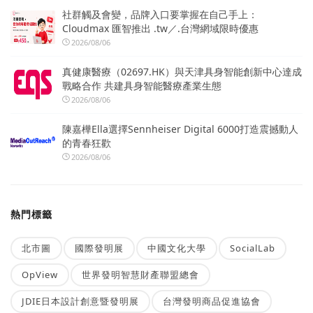
社群觸及會變，品牌入口要掌握在自己手上：
Cloudmax 匯智推出 .tw／.台灣網域限時優惠
2026/08/06
真健康醫療（02697.HK）與天津具身智能創新中心達成
戰略合作 共建具身智能醫療產業生態
2026/08/06
陳嘉樺Ella選擇Sennheiser Digital 6000打造震撼動人
的青春狂歡
2026/08/06
熱門標籤
北市圖
國際發明展
中國文化大學
SocialLab
OpView
世界發明智慧財產聯盟總會
JDIE日本設計創意暨發明展
台灣發明商品促進協會