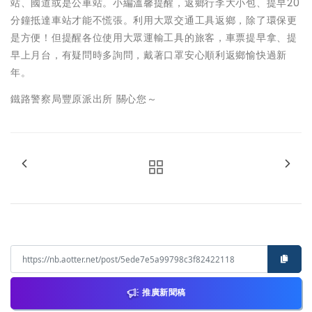
站、國道或是公車站。小編溫馨提醒，返鄉行李大小包、提早20
分鐘抵達車站才能不慌張。利用大眾交通工具返鄉，除了環保更
是方便！但提醒各位使用大眾運輸工具的旅客，車票提早拿、提
早上月台，有疑問時多詢問，戴著口罩安心順利返鄉愉快過新
年。
鐵路警察局豐原派出所 關心您～
推廣新聞稿