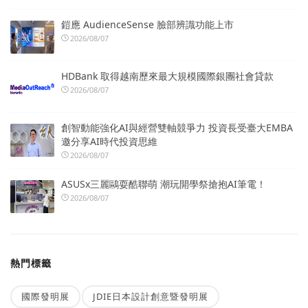
鎧應 AudienceSense 臉部辨識功能上市
2026/08/07
HDBank 取得越南歷來最大規模國際銀團社會貸款
2026/08/07
創智動能強化AI與經營雙軸競爭力 投資長受臺大EMBA
邀分享AI時代投資思維
2026/08/07
ASUSx三麗鷗耍酷聯萌 潮玩開學祭搶抱AI筆電！
2026/08/07
熱門標籤
國際發明展
JDIE日本設計創意暨發明展