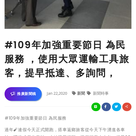
#109年加強重要節日 為民
服務 ，使用大眾運輸工具旅
客，提早抵達、多詢問，
Jan 22,2020
新聞
新聞時事
推廣新聞稿
#109年加強重要節日 為民服務
過年🧨連假今天正式開跑，搭車返鄉旅客從今天下午湧進各車