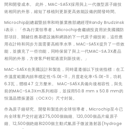
間和開發成本。 此外，MAC-SA5X採用與上一代微型原子鐘技
術相同的外形，縮短了移植到更新更高效能設備的開發時間。
Microchip副總裁暨頻率和時脈業務部總經理Randy Brudzinsk
i表示：「作為行業領導者，Microchip會繼續投資用於美國國防
部項目、關鍵任務基礎設施和網路的下一代原子鐘技術，這些應
用在計時和同步方面需要高精準水準，MAC-SA5X提升了一些效
能，並擴充了一些功能，同時保留了與上一代MAC-SA.3X產品
相同的外形，方便客戶輕鬆過渡到新技術。」
MAC-SA5X在美國設計和製造，同時還遵循以下技術指標：在工
作溫度範圍內頻率穩定性<5.0E-11，月度老化率<5.0E-11，功耗
6.3瓦，體積47 立方釐米。 MAC-SA5X具備向後相容性，與先
前的MAC-SA.3Xm系列相容，並採用50.8 mm x 50.8 mm的
恒溫晶體振盪器（OCXO）尺寸封裝。
作為原子鐘研究、開發和製造的全球領導者，Microchip至今已
向全球客戶交付超過275,000個銣鐘、120,000個晶片級原子
鐘、12,500個銫鐘和200個主動式氫原子微波激射器(hydroge