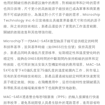
他用於關鍵任務的基礎設施中的應用，對精確頻率和計時的需求
也與日俱增，尺寸更小的高效能原子鐘技術已成為軍事和商業應
用不可或缺的部分。為滿足對小尺寸原子鐘的需求，Microchip
Technology Inc.今日宣佈推出具備業界最優尺寸和功耗的原子
鐘。與之前的技術相比，新產品還提供了更寬的工作溫度範圍、
關鍵的效能改進和其他增強功能。
Microchip下一代MAC-SA5X微型銣原子鐘可提供穩定的時間
和頻率基準，並與基準時鐘（如GNSS衍生信號）保持高度同
步。新產品同時具備低月度漂移率、短期穩定性和溫度變化時的
穩定性，能夠在GNSS長時間的中斷期間內保持精確的頻率和定
時效能，也可用於無法安裝大型機架時鐘的應用場景。MAC-SA
5X可在零下40攝氏度至75攝氏度的溫度範圍內工作，與市場上
現有的某些時鐘技術相比，新產品通過縮短鎖定時間來快速實現
原子穩定效能。例如，在飛機應用中，這些功能特性使關鍵通訊
和導航系統在極端氣候條件下也能夠更快地啟動。
MAC-SA5X透過整合每秒1個脈衝（1PPS）的輸入接腳進行快速
頻率校準，避免系統開發人員產生額外的電路需求，進而節省時