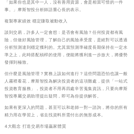
「如果你也是其中一人，沒有善用資源，會是相當可惜的一件
事。」摩斯智投分析師語重心長的表示。
複製專家績效 穩定賺取被動收入
談到交易，許多人一定會想：是否會有風險？任何投資都有風
險，但做好風險管理，了解自己的風險承受度，是絕對可以透過
分析預測達到穩定獲利的。尤其當預測準確度長期保持在一定水
準之上，此時搭配槓桿的使用，便能將獲利進一步放大，將優勢
發揮到極致。
但什麼是風險管理？實務上該如何進行？這些問題恐怕也讓一般
人霧裡看花，摩斯智投為解決投資者的這項難處，提供「一站式
投資教育服務」，投資者不用再四處辛苦蒐集資訊，只要向摩斯
智投專屬交易助理提出疑問，即可為你提供解答。
如果有更深入的問題，甚至可以和老師一對一諮詢，將你的所有
精力用在學習上，省去找資料所需付出的無形成本。
4大觀念 打造交易市場贏家體質