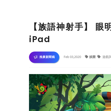
【族語神射手】 眼
iPad
Feb 03,2020
娛樂
遊戲
推廣新聞稿