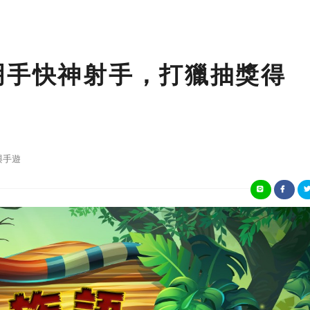
明手快神射手，打獵抽獎得
與手遊