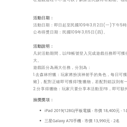
活動日期：
活動日期：即日起至民國109年3月2日(一)下午5
公布得獎日期：民國109年3月5日(四)。
活動說明：
凡於活動期間，以FB帳號登入完成遊戲任務即可獲
大。
遊戲區分為兩大任務，分別為：
1.去森林狩獵：玩家將扮演神射手的角色，每日可獲
豬)，配對正確即可獲得1隻獵物，若配對錯誤則有
2.分享得獵物：玩家只要分享本活動至FB，即可
抽獎獎項：
iPad 2019(128G)平板電腦 ‧ 市價 18,400元 ‧ 1
三星Galaxy A70手機 ‧ 市價 13,990元 ‧ 2名