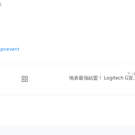
名
。
/apcevent
下一
地表最強結盟！ Logitech G宣..