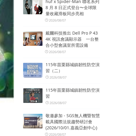
huf x Spider-Man 聯名系列
8 月 8 日正式登台〜全球限
量收藏滑板同步亮相
2026/08/07
戴爾科技推出 Dell Pro P 43
4K 視訊會議顯示器 一台整
合小型會議室所需設備
2026/08/07
115年苗栗縣城鎮韌性防空演
習（二）
2026/08/07
115年苗栗縣城鎮韌性防空演
習
2026/08/07
敬邀參加 - SGS無人機暨智慧
載具國際法規趨勢研討會
(2026/10/01.嘉義亞創中心)
2026/08/07