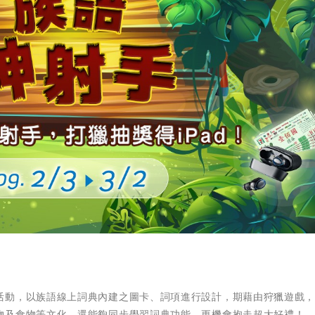
活動，以族語線上詞典內建之圖卡、詞項進行設計，期藉由狩獵遊戲
物及食物等文化，還能夠同步學習詞典功能，更機會抱走超大好禮！