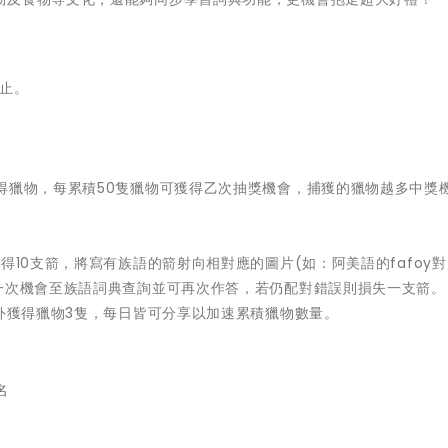
時止。
得獵物，每累積50隻獵物可獲得乙次抽獎機會，捕獲的獵物越多中獎
得10支箭，將寫有族語的箭射向相對應的圖片(如：阿美語的fafoy
一次機會至族語詞典查詢並可再次作答，若仍配對錯誤則損失一支箭。
額外獲得獵物3隻，每日皆可分享以加速累積獵物數量。
名