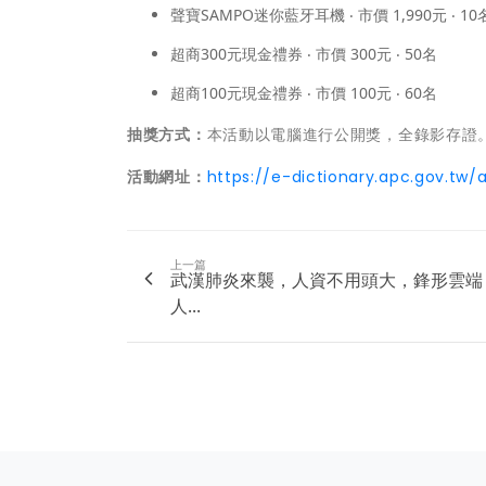
聲寶SAMPO迷你藍牙耳機 ‧ 市價 1,990元 ‧ 10
超商300元現金禮券 ‧ 市價 300元 ‧ 50名
超商100元現金禮券 ‧ 市價 100元 ‧ 60名
抽獎方式：
本活動以電腦進行公開獎，全錄影存證
活動網址：
https://e-dictionary.apc.gov.tw
上一篇
武漢肺炎來襲，人資不用頭大，鋒形雲端
人...