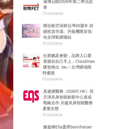
遠傳召開2026年第二季法說
會
2026/08/06
聯合航空深耕台灣40週年 持
續投資市場、升級機隊並強
化全球航網連結
2026/08/06
社群觸及會變，品牌入口要
掌握在自己手上：Cloudmax
匯智推出 .tw／.台灣網域限
時優惠
2026/08/06
真健康醫療（02697.HK）與
天津具身智能創新中心達成
戰略合作 共建具身智能醫療
產業生態
2026/08/06
陳嘉樺Ella選擇Sennheiser