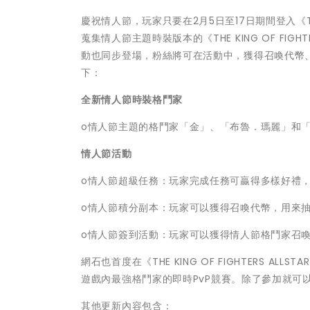
慶祝情人節，玩家只要在2月5日至17日期間登入《THE 
蒐集情人節主題時裝版本的《THE KING OF FIG
動也同步登場，粉絲將可在活動中，獲得召喚代幣
下：
全新情人節時裝格鬥家
o情人節主題的格鬥家「金」、「布魯．瑪麗」和「
情人節活動
o情人節超級任務：玩家完成任務可贏得多樣好禮
o情人節積分副本：玩家可以獲得召喚代幣，用來
o情人節簽到活動：玩家可以獲得情人節格鬥家召
網石也首度在《THE KING OF FIGHTERS AL
遊戲內最強格鬥家的即時
PvP競賽。除了參加就可
其他更新內容包含：