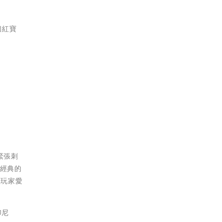
個紅寶
緊張刺
列經典的
讓玩家愛
印尼