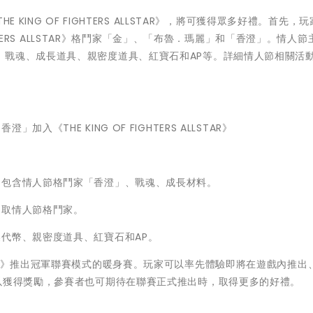
KING OF FIGHTERS ALLSTAR》，將可獲得眾多好禮。首先，
玩
HTERS ALLSTAR》格鬥家「金」、「布魯．瑪麗」和「香澄」。
情人節
、
戰魂、成長道具、親密度道具、紅寶石和AP等。
詳細情人節相關活
香澄」加入《TH
E KING OF FIGHTERS ALLSTAR》
，
包含情人節格鬥家「香澄」、戰魂、成長材料。
抽取情人節格鬥家。
喚代幣、
親密度道具、紅寶石和AP。
LSTAR》推出冠軍聯賽模式的暖身賽。
玩家可以率先體驗即將在遊戲內推出
以獲得獎勵，
參賽者也可期待在聯賽正式推出時，取得更多的好禮。