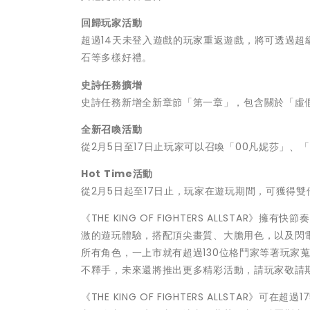
回歸玩家活動
超過14天未登入遊戲的玩家重返遊戲，將可透過超
石
等多樣好禮。
史詩任務擴增
史詩任務新增全新章節「第一章」，包含關於「虛
全新召喚活動
從2月5日至17日止玩家可以召喚「00凡妮莎」、「
Hot Time
活動
從2月5日起至17日止，玩家在遊玩期間，可獲得雙
《THE KING OF FIGHTERS ALLSTAR》
激的遊玩體驗，搭配頂尖
畫質、大膽用色，以及閃
所有角色，一上市就有超過1
30位格鬥家等著玩家
不釋手，
未來還將推出更多精彩活動，請玩家敬請
《THE KING OF FIGHTERS ALLSTAR》可在超過