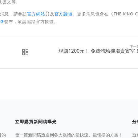
及德文等。
AR》消息，請参訪
官方網站
()及
官方論壇
。
更多消息也會在《THE KING OF
IG
發布，敬請追蹤官方帳號。
下一
現賺1200元！ 免費體驗機場貴賓室
立即購買新聞稿曝光
分
者的
發一篇新聞稿透通到各大媒體的最快速、最便捷的方案！
透