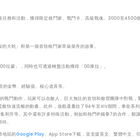
級任務和活動，
獲得限定格鬥家、戰鬥卡、高級戰魂、3000至4500
假的大蛇」
和第一個首領格鬥家草薙柴舟的故事。
00拉蒙」
，同時也可透過轉盤活動獲得「00庫拉」。
倍的金幣、
經驗值、核心道具等。
擁有快節奏的戰鬥動作，玩家可以在敵人、
巨大無比的首領和敵營團隊中對戰，
電般快速流暢的動畫。此外，遊戲還囊括了
94年至XIV期間，拳皇系
蒐集和升等。其中還有許多特殊活動，
例如和熱門IP鐵拳7的合作，都
期待。
175地區的
Google Play
、App Store下載，並支援英文、
繁體中文、