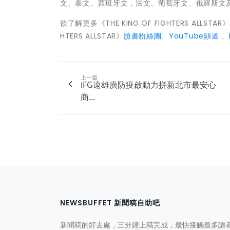
文、泰文、西班牙文，法文、葡萄牙文、
俄羅斯文
欲了解更多《THE KING OF FIGHTERS ALLST
HTERS ALLSTAR》
臉書粉絲團
、
Yo
uTube頻道
、
上一篇
iFG遠雄廣防疫啟動力拼新北市最安心
商...
NEWSBUFFET 新聞稿自助吧
新聞稿的好去處，三分鐘上稿完成，最快接觸最多讀