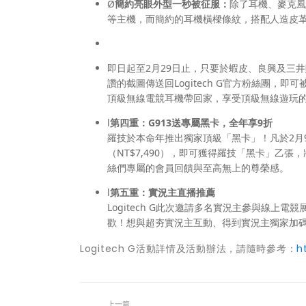
Ø
簡約亮眼外型一秒被征服：
除了耳機、麥克風等設
等主機，而簡約的耳機橫樑條紋，搭配人造皮
即日起至2月29日止，只要於蝦皮、良興及三井
讚的截圖傳送回Logitech G官方粉絲團，即可
頂級無線電競耳機帶回家，享受頂級無線遊玩
l
第四重：
G913
送專屬黑卡，全年享
9
折
羅技於本命年推出獨家頂級「黑卡」！凡於2月9日
（NT$7,490），即可獲得羅技「黑卡」乙
絲們專屬的會員回饋與至高無上的尊榮感。
l
第五重：實況主直播推薦
Logitech G此次邀請多名實況主參與線上電競
歡！想與超夯實況主互動、得到實況主獨家加
Logitech G活動詳情及活動辦法，請隨時參考：
h
上一篇