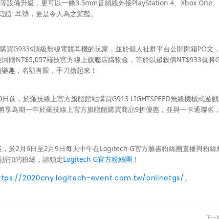
備升級，更可以一條3.5mm音頻線外接PlayStation 4、Xbox One、S
革設計耳墊，更是令人為之驚豔。
購買G933s頂級無線電競耳機的玩家，並於個人社群平台公開開箱PO文
被回贈NT$5,057羅技官方線上旗艦店購物金，等於以超殺價NT$933就將G9
的樂趣，名額有限，手刀搶起來！
前，於羅技線上官方旗艦館站購買G913 LIGHTSPEED無線機械式遊
張，將享為期一年於羅技線上官方旗艦館購買商品9折優惠，並與一卡通聯名
展，於2月6日至2月9日每天中午在Logitech G官方臉書粉絲團直播與粉絲
碼折扣的粉絲，請鎖定
Logitech G官方粉絲團
！
ttps://2020cny.logitech-event.com.tw/onlinetgs/
。
下一