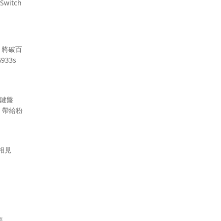
witch
，將破百
33s
戲鍵盤
，帶給粉
相見
篇