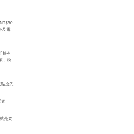
T$50
杯及電
，即擁有
回家，粉
亮點搶先
部追
就是要