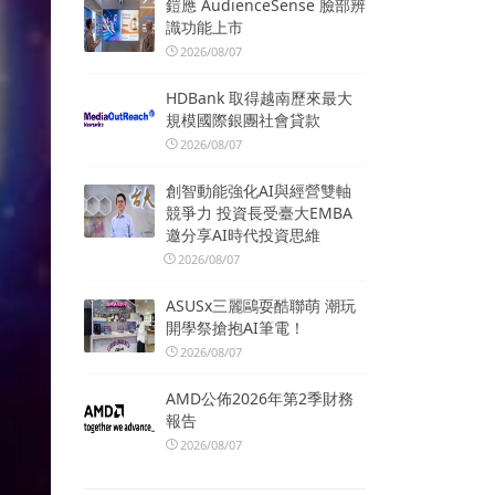
鎧應 AudienceSense 臉部辨
識功能上市
2026/08/07
HDBank 取得越南歷來最大
規模國際銀團社會貸款
2026/08/07
創智動能強化AI與經營雙軸
競爭力 投資長受臺大EMBA
邀分享AI時代投資思維
2026/08/07
ASUSx三麗鷗耍酷聯萌 潮玩
開學祭搶抱AI筆電！
2026/08/07
AMD公佈2026年第2季財務
報告
2026/08/07