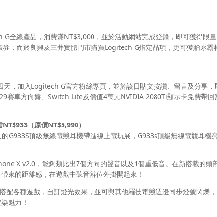
ch G全線產品，消費滿NT$3,000，並於活動網站完成登錄，即可獲得限量N
價券；而於良興及三井實體門市購買Logitech G指定品項，更可獲贈冰霸
9日四天，加入Logitech G官方粉絲專頁，並於該日貼文按讚、留言及分享
G29賽車方向盤、Switch Lite及價值4萬元NVIDIA 2080Ti顯示卡免費帶
需
NT$933
（原價
NT$5,990
）
許久的G933S頂級無線電競耳機帶進線上電玩展，G933s頂級無線電競耳機
dphone X v2.0，能夠類比出7個方向的聲音以及1個重低音。在新搭載的頭
步帶來的距離感，在遊戲中聽音辨位外掛開起來！
搭配各種遊戲，自訂燈光效果，並可與其他羅技電競週邊同步燈號閃爍，
的渲染魅力！