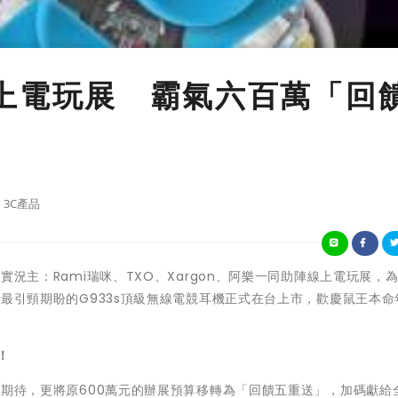
獨家線上電玩展 霸氣六百萬「回
3C產品
名實況主：Rami瑞咪、TXO、Xargon、阿樂一同助陣線上電玩展，
玩家最引頸期盼的G933s頂級無線電競耳機正式在台上市，歡慶鼠王本命
。
！
玩家的期待，更將原600萬元的辦展預算移轉為「回饋五重送」，加碼獻給