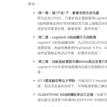
費者：
l
第一重：滿
3
千送
1
千，數量有限先登先贏
即日起至2月9日，只要於指定通路購買Logite
0超商購物金與NT$500羅技官方線上旗艦店折
競背包等驚喜好禮，數量有限，盡早把握！
l
第二重：
Logitech G
粉絲團天天抽歡樂
Logitech G於粉絲團加碼，凡2月6日至2月
抽獎資格，粉絲有機會將PlayStation 4 Pro、
絲們趕緊動起來試試手氣，好運非你莫鼠！
l
第三重：頂級無線電競耳機
G933s
新品首賣只
Logitech G今年更特地將國內玩家引頸期盼
看：
Ø
7.1
聲道聽音辨位才帶勁：
升級至DTS Hea
蹤、音訊渲染器的加持下，可明顯感受敵人腳
Ø
LIGHTSYNC RGB
絢爛效果自己定義：
玩家可
讓玩家沉浸感受1680萬色LIGHTSYNC RGB