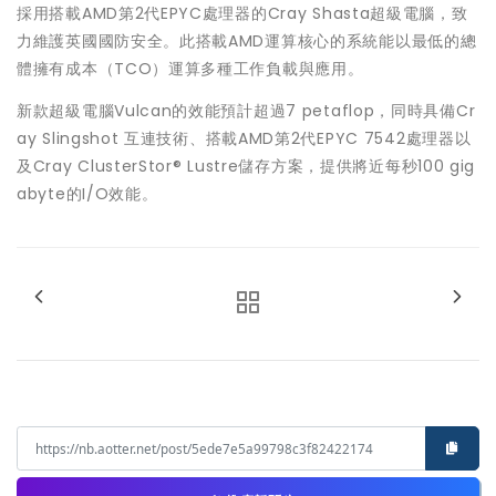
採用搭載AMD第2代EPYC處理器的Cray Shasta超級電腦，致
力維護英國國防安全。此搭載AMD運算核心的系統能以最低的總
體擁有成本（TCO）運算多種工作負載與應用。
新款超級電腦Vulcan的效能預計超過7 petaflop，同時具備Cr
ay Slingshot 互連技術、搭載AMD第2代EPYC 7542處理器以
及Cray ClusterStor® Lustre儲存方案，提供將近每秒100 gig
abyte的I/O效能。