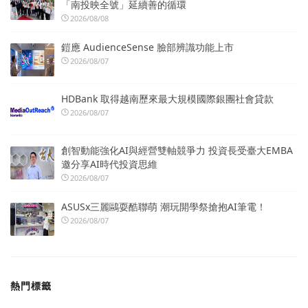
「南投映全號」延續善的循環
2026/08/08
鎧應 AudienceSense 臉部辨識功能上市
2026/08/07
HDBank 取得越南歷來最大規模國際銀團社會貸款
2026/08/07
創智動能強化AI與經營雙軸競爭力 投資長受臺大EMBA
邀分享AI時代投資思維
2026/08/07
ASUSx三麗鷗耍酷聯萌 潮玩開學祭搶抱AI筆電！
2026/08/07
熱門標籤