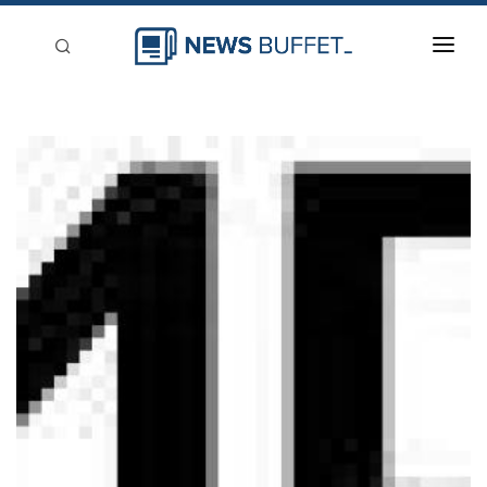
回到首頁
新聞稿分類
登入
刊登