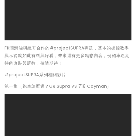
FK潤滑油與統哥合作的#projectSUPRA專題，基本的操控教學
與示範就如此有料與好看，未來還有更多精彩內容，例如車迷期
待的改裝與調教，敬請期待！
#projectSUPRA系列相關影片
第一集（跑車怎麼選？GR Supra VS 718 Cayman）