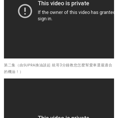
第二集（由SUPRA換油談起 統哥3分鐘教您怎麼幫愛車選最適合
的機油！）