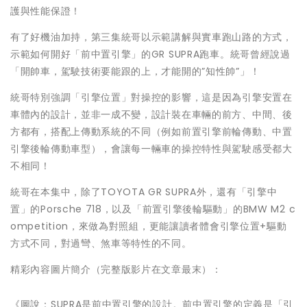
護與性能保證！
有了好機油加持，第三集統哥以示範講解與實車跑山路的方式，
示範如何開好「前中置引擎」的GR SUPRA跑車。統哥曾經說過
「開帥車，駕駛技術要能跟的上，才能開的”知性帥”」！
統哥特別強調「引擎位置」對操控的影響，這是因為引擎安置在
車體內的設計，並非一成不變，設計裝在車輛的前方、中間、後
方都有，搭配上傳動系統的不同（例如前置引擎前輪傳動、中置
引擎後輪傳動車型），會讓每一輛車的操控特性與駕駛感受都大
不相同！
統哥在本集中，除了TOYOTA GR SUPRA外，還有「引擎中
置」的Porsche 718，以及「前置引擎後輪驅動」的BMW M2 c
ompetition，來做為對照組，更能讓讀者體會引擎位置+驅動
方式不同，對過彎、煞車等特性的不同。
精彩內容圖片簡介（完整版影片在文章最末）：
《圖說：SUPRA是前中置引擎的設計。前中置引擎的定義是「引