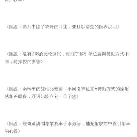
《圖說：影片中除了統哥的口述，並且以清楚的圖表說明》
《圖說：還有718的比較測試，更能了解引擎位置與傳動方式不
同，對操控的影響》
《圖說：兩輛車的雙框比較圖，不同引擎位置+傳動方式的操駕
感相差頗多，經過比較立刻一目了然》
《圖說：統哥還訪問專業賽車手李勇德，補充駕駛前中置引擎車
的心得》