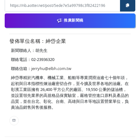
推廣新聞稿
發佈單位名稱：紳岱企業
新聞聯絡人：胡先生
聯絡電話：02-23936320
聯絡信箱：
jerryhu@elbh.com.tw
紳岱專精於汽機車、機械工業、船舶等專業潤滑油逾七十個年頭，
起初與日本指標性煉油廠密切合作，至今擴及世界各地的油廠。在
彰濱工業區擁有 26,400 平方公尺的廠區、19,550 公秉的儲油槽，
並設置領先業界的高規格品保實驗室，嚴格管控進口原料及產品的
品質，並在台北、彰化、台南、高雄與日本等地設置營業單位，負
責油品銷售與售後服務。