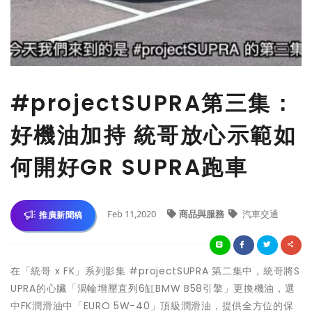
#projectSUPRA第三集：
好機油加持 統哥放心示範如
何開好GR SUPRA跑車
Feb 11,2020
商品與服務
汽車交通
推廣新聞稿
在「統哥 x FK」系列影集 #projectSUPRA 第二集中，統哥將S
UPRA的心臟「渦輪增壓直列6缸BMW B58引擎」更換機油，選
中FK潤滑油中「EURO 5W-40」頂級潤滑油，提供全方位的保