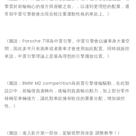
擎置於前輪軸心的後方與座艙之前」，以達到更理想的配重，通
常前中置引擎都會出現在較注重運動性格的車款上。》
《圖說：Porsche 718為中置引擎。中置引擎會佔據車身大量空
間，因此多半只有跑車或者賽車才會使用如此配置。同時就操控
來說，中置引擎理論上是最為理想的引擎擺放位置。》
《圖說：BMW M2 competition為前置引擎後輪驅動，在此類
設計中，前輪僅負責轉向，後輪則負責輸出動力，加上部分零件
移轉至車輛後方，讓此類車款擁有較佳的重量分配，增加操控
性。》
《圖說：進入影片第一部份，駕駛視野與坐姿 調整教學！》