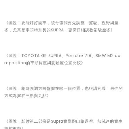
《圖說：要能好好開車，統哥強調要先調整「駕駛」視野與坐
姿，尤其是車頭特別長的SUPRA，更需仔細調教駕駛坐姿》
《圖說：TOYOTA GR SUPRA、Porsche 718、BMW M2 co
mpetition的車頭長度與駕駛座位置比較》
《圖說：統哥強調方向盤握在哪一個位置，也很講究喔！最佳的
方式為握在三點與九點》
《圖說：影片第二部份是Supra實際跑山路過灣、加減速的實車
操控教學》