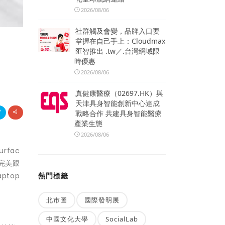
2026/08/06
社群觸及會變，品牌入口要
掌握在自己手上：Cloudmax
匯智推出 .tw／.台灣網域限
時優惠
2026/08/06
真健康醫療（02697.HK）與
天津具身智能創新中心達成
戰略合作 共建具身智能醫療
產業生態
2026/08/06
rfac
可完美跟
ptop
熱門標籤
北市圖
國際發明展
中國文化大學
SocialLab