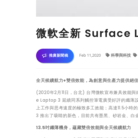
微軟全新 Surface
Feb 11,2020
科學與科技
推廣新聞稿
全天候續航力
+
雙倍效能，為創意與生產力提供絕
(2020年2月11日，台北) 台灣微軟宣布兼具效能與纖
e Laptop 3 延續同系列觸控筆電廣受好評的纖薄
上工作與思考速度的極致多工效能；高達11.5小時
3 推出了吸睛的新色，目前共有墨黑、砂岩金、白金
13.5
吋纖薄機身，蘊藏雙倍效能與全天候續航力