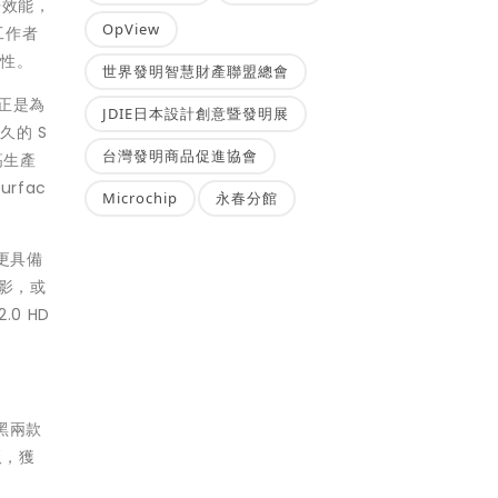
倍效能，
OpView
業工作者
彈性。
世界發明智慧財產聯盟總會
，正是為
JDIE日本設計創意暨發明展
的 S
台灣發明商品促進協會
高生產
rfac
Microchip
永春分館
外更具備
電影，或
0 HD
墨黑兩款
板，獲