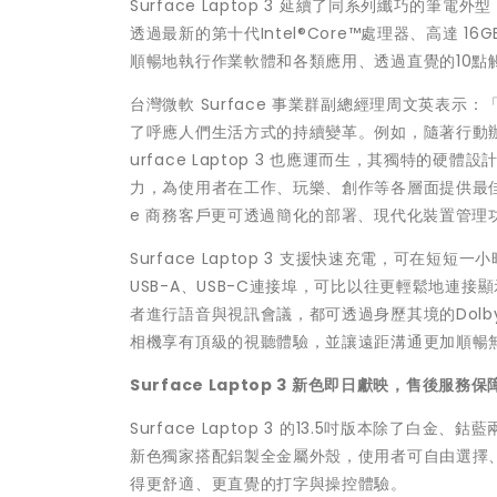
Surface Laptop 3 延續了同系列纖巧的筆
透過最新的第十代Intel®Core™處理器、高達 16GB
順暢地執行作業軟體和各類應用、透過直覺的10
台灣微軟 Surface 事業群副總經理周文英表示
了呼應人們生活方式的持續變革。例如，隨著行動
urface Laptop 3 也應運而生，其獨特的硬體設計
力，為使用者在工作、玩樂、創作等各層面提供最佳動能。而透
e 商務客戶更可透過簡化的部署、現代化裝置管理
Surface Laptop 3 支援快速充電，可在短
USB-A、USB-C連接埠，可比以往更輕鬆地連接顯示
者進行語音與視訊會議，都可透過身歷其境的Dolby® A
相機享有頂級的視聽體驗，並讓遠距溝通更加順暢
Surface Laptop 3
新色即日獻映
，售後服務保
Surface Laptop 3 的13.5吋版本除了白
新色獨家搭配鋁製全金屬外殼，使用者可自由選擇、
得更舒適、更直覺的打字與操控體驗。