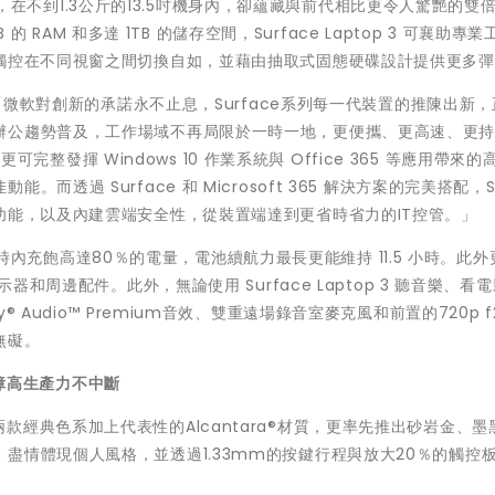
電外型，在不到1.3公斤的13.5吋機身內，卻蘊藏與前代相比更令人驚艷的雙
 的 RAM 和多達 1TB 的儲存空間，Surface Laptop 3 可襄助專
點觸控在不同視窗之間切換自如，並藉由抽取式固態硬碟設計提供更多
：「微軟對創新的承諾永不止息，Surface系列每一代裝置的推陳出新
辦公趨勢普及，工作場域不再局限於一時一地，更便攜、更高速、更持久
更可完整發揮 Windows 10 作業系統與 Office 365 等應用帶來的
過 Surface 和 Microsoft 365 解決方案的完美搭配，Su
功能，以及內建雲端安全性，從裝置端達到更省時省力的IT控管。」
短一小時內充飽高達80％的電量，電池續航力最長更能維持 11.5 小時。此
器和周邊配件。此外，無論使用 Surface Laptop 3 聽音樂、看
udio™ Premium音效、雙重遠場錄音室麥克風和前置的720p f2.
無礙。
障高生產力不中斷
金、鈷藍兩款經典色系加上代表性的Alcantara®材質，更率先推出砂岩金、
盡情體現個人風格，並透過1.33mm的按鍵行程與放大20％的觸控