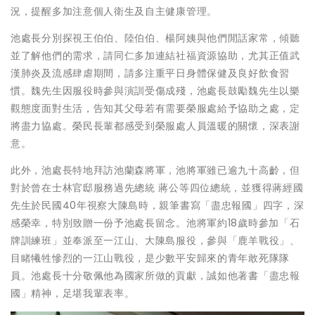
況，提醒多加注意個人衛生及自主健康管理。
池處長分別探視王伯伯、陸伯伯、楊阿姨與他們閒話家常，傾聽
並了解他們的需求，請同仁多加連結社福資源協助，尤其正值武
漢肺炎及流感肆虐期間，請多注重平日身體保健及良好飲食習
慣。魏先生因服役時參與演訓受傷成殘，池處長鼓勵魏先生以樂
觀態度面對生活，告知其父母若有需要榮服處給予協助之處，定
將盡力協處。榮民長輩都感受到榮服處人員溫暖的關懷，深表謝
意。
此外，池處長特地拜訪池蘭森將軍，池將軍雖已逾九十高齡，但
對於曾在士林官邸服務過先總統 蔣公等四位總統，並獲得蔣經國
先生於民國40年視察大陳島時，親筆書寫「盡忠報國」四字，深
感榮幸，特別致贈一份予池處長留念。池將軍約18歲時參加「石
牌訓練班」並奉派至一江山、大陳島服役，參與「鹿羊戰役」、
目睹犧牲慘烈的一江山戰役，是少數平安歸來的青年敢死隊隊
員。池處長十分敬佩他為國家所做的貢獻，誠如他著書「盡忠報
國」精神，足堪我輩表率。