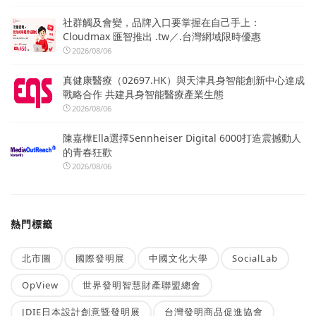
社群觸及會變，品牌入口要掌握在自己手上：
Cloudmax 匯智推出 .tw／.台灣網域限時優惠
2026/08/06
真健康醫療（02697.HK）與天津具身智能創新中心達成
戰略合作 共建具身智能醫療產業生態
2026/08/06
陳嘉樺Ella選擇Sennheiser Digital 6000打造震撼動人
的青春狂歡
2026/08/06
熱門標籤
北市圖
國際發明展
中國文化大學
SocialLab
OpView
世界發明智慧財產聯盟總會
JDIE日本設計創意暨發明展
台灣發明商品促進協會