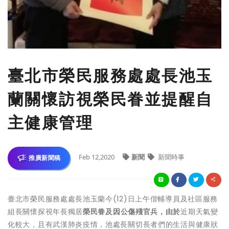
臺北市榮民服務處處長池玉
蘭關懷訪視榮民眷並提醒自
主健康管理
Feb 12,2020
新聞
新聞時事
推廣新聞稿
臺北市榮民服務處處長池玉蘭今(12)日上午偕輔導員及社區服務
組長關懷探視年長獨居
榮民眷及因公傷殘官兵，由於
近期天氣變
化較大，且有武漢肺炎疫情，池處長關切長者們的生活與健康狀