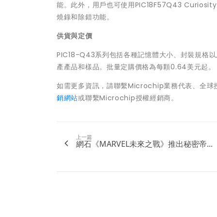
能。此外，用戶也可使用PIC18F57Q43 Curi
燒錄和除錯功能。
供貨與定價
PIC18-Q43系列包括各種記憶體大小、封裝
產產品和樣品。批量定購價格為每顆0.64美元起。
如需更多資訊，請聯繫Microchip業務代表、全球
銷網站
或聯繫Microchip授權經銷商。
上一篇
網石《MARVEL未來之戰》推出秘密帝...