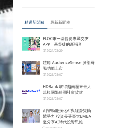
精選新聞稿
最新新聞稿
FLOC唯一基督徒專屬交友
APP，基督徒的新福音
2021/03/29
鎧應 AudienceSense 臉部辨
識功能上市
2026/08/07
HDBank 取得越南歷來最大
規模國際銀團社會貸款
2026/08/07
創智動能強化AI與經營雙軸
競爭力 投資長受臺大EMBA
邀分享AI時代投資思維