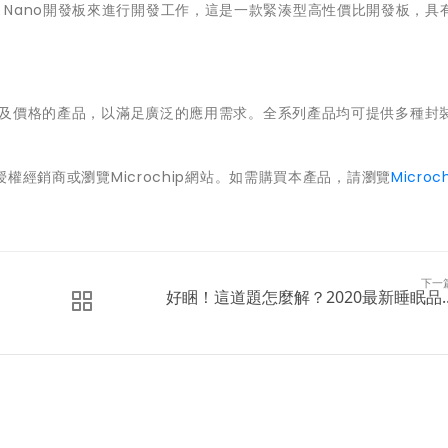
osity Nano開發板來進行開發工作，這是一款緊湊型高性價比開發板，具
規格以及價格的產品，以滿足廣泛的應用需求。全系列產品均可提供多種封
授權經銷商或瀏覽Microchip網站。如需購買本產品，請瀏覽
Microc
下一
好睏！這道題怎麼解？2020最新睡眠品..