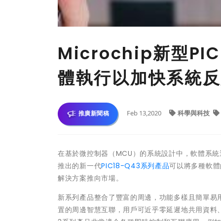
Microchip新型
體執行以加快系統反
Feb 13,2020
科學與科技
推廣新聞稿
在基於微控制器（MCU）的系統設計中，軟體系統通常是影
推出的新一代
PIC18-Q43系列產品
可以將多種軟體
解決方案推向市場。
新系列產品整合了豐富的周邊，功能多樣且簡單易
置的周邊智慧互聯，用戶可近乎零延遲地共用資料、