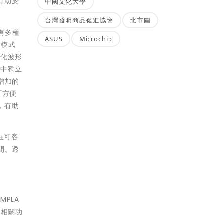
有助於
中國文化大學
台灣發明商品促進協會
北市圖
有多種
ASUS
Microchip
訊模式
製化波形
品中獨立
增加的
可方便
，有助
援在可客
間。透
MPLA
及相關功