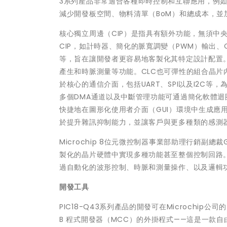
3系列產品非常適合各種即時控制和互聯應用，例
減少開發板空間、物料清單（BoM）和總成本，並
核心獨立周邊（CIP）是指具有額外功能，無須中
CIP，如計時器、簡化的脈寬調變（PWM）輸出、
等，旨在讓開發者更容易地客製化其特定設計配置
產生和時脈測量等功能。CLC也可彈性的組合晶
於核心的通信介面，包括UART、SPI以及I2C
多個DMA通道以及中斷管理功能可通過簡化軟體迴圈
快捷地在圖形化使用者介面（GUI）環境中生成應
於提升雜訊抑制能力，並讓客戶與更多種類的感測
Microchip 8位元微控制器事業部助理行銷副總裁G
製化的晶片硬體中實現多種功能甚至整個控制回路。
過自動化的波形控制、時脈和測量操作、以及邏輯
開發工具
PIC18-Q43系列產品的開發可在Microchip公司的 
B 程式開發器（MCC）的外掛程式——這是一款