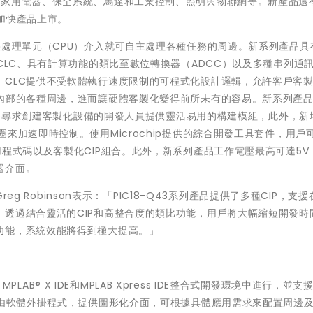
如家用電器、保全系統、馬達和工業控制、照明與物聯網等。新產品還
加快產品上市。
央處理單元（CPU）介入就可自主處理各種任務的周邊。新系列產品具
CLC、具有計算功能的類比至數位轉換器（ADCC）以及多種串列通
。CLC提供不受軟體執行速度限制的可程式化設計邏輯，允許客戶客
片內部的各種周邊，進而讓硬體客製化變得前所未有的容易。新系列產
等，為尋求創建客製化設備的開發人員提供靈活易用的構建模組，此外，新
來加速即時控制。使用Microchip提供的綜合開發工具套件，用戶
用程式碼以及客製化CIP組合。此外，新系列產品工作電壓最高可達5V
器介面。
reg Robinson表示：「PIC18-Q43系列產品提供了多種CIP，支
透過結合靈活的CIP和高整合度的類比功能，用戶將大幅縮短開發時
功能，系統效能將得到極大提高。」
MPLAB® X IDE和MPLAB Xpress IDE整合式開發環境中進行，並支援
自由軟體外掛程式，提供圖形化介面，可根據具體應用需求來配置周邊