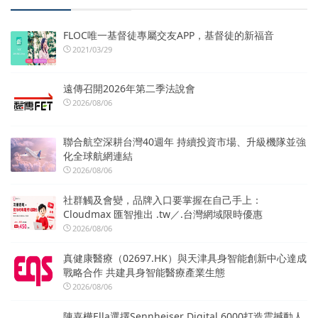
FLOC唯一基督徒專屬交友APP，基督徒的新福音
2021/03/29
遠傳召開2026年第二季法說會
2026/08/06
聯合航空深耕台灣40週年 持續投資市場、升級機隊並強
化全球航網連結
2026/08/06
社群觸及會變，品牌入口要掌握在自己手上：
Cloudmax 匯智推出 .tw／.台灣網域限時優惠
2026/08/06
真健康醫療（02697.HK）與天津具身智能創新中心達成
戰略合作 共建具身智能醫療產業生態
2026/08/06
陳嘉樺Ella選擇Sennheiser Digital 6000打造震撼動人