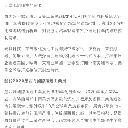
足當地紡織業的需要。
而強調一線到底、支援工業總線EtherCAT的全新伺服系統ISA-
8E，其高即時響應，可實現複雜而精準的運動控制，高達23位的
電機編碼器解析度，則能協助汽車製造業客戶達到精準的運動控
制需求。
光寶科技工業自動化預期由台灣與中國紮根，挾整合工業變頻
器、伺服系統、人機介面、運動控制器的一站式方案，持續拓展
版圖達美國、歐洲、東南亞等國，更希望打開中南美洲市場，攜
手全球客戶迎接智慧製造時代。
關於
2020
墨西哥國際製造工業展
墨西哥國際製造工業展於1996年創辦至今，2020年邁入第24
屆，為墨西哥和中南美洲歷史最為悠久的機床及各種工業製造設
備的展覽會，預計吸引1.3萬全球專業訪客參與。展會的舉辦地－
蒙特雷市屬於鈕瓦萊昂州，位於墨西哥北部，與美國相鄰，是墨
西哥最重要的工業生產中心，絕大多數汽車和汽車零部件生產廠
皆座落於此。