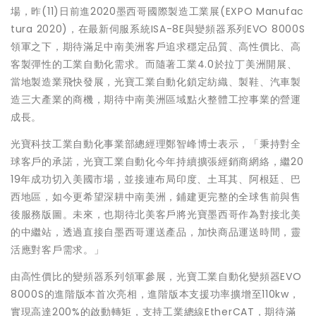
場，昨(11)日前進2020墨西哥國際製造工業展(EXPO Manufac
tura 2020)，在最新伺服系統ISA-8E與變頻器系列EVO 8000S
領軍之下，期待滿足中南美洲客戶追求穩定品質、高性價比、高
客製彈性的工業自動化需求。而隨著工業4.0於拉丁美洲開展、
當地製造業飛快發展，光寶工業自動化鎖定紡織、製鞋、汽車製
造三大產業的商機，期待中南美洲區域點火整體工控事業的營運
成長。
光寶科技工業自動化事業部總經理鄭智峰博士表示，「秉持對全
球客戶的承諾，光寶工業自動化今年持續擴張經銷商網絡，繼20
19年成功切入美國市場，並接連布局印度、土耳其、阿根廷、巴
西地區，如今更希望深耕中南美洲，鋪建更完整的全球售前與售
後服務版圖。未來，也期待北美客戶將光寶墨西哥作為對接北美
的中繼站，透過直接自墨西哥運送產品，加快商品運送時間，靈
活應對客戶需求。」
由高性價比的變頻器系列領軍參展，光寶工業自動化變頻器EVO
8000S的進階版本首次亮相，進階版本支援功率擴增至110kw，
實現高達200%的啟動轉矩，支持工業總線EtherCAT，期待滿