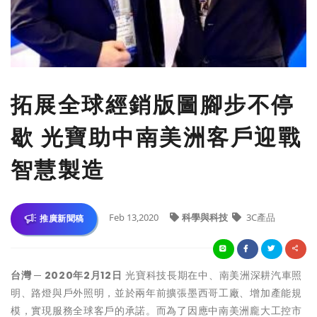
拓展全球經銷版圖腳步不停
歇 光寶助中南美洲客戶迎戰
智慧製造
Feb 13,2020
科學與科技
3C產品
推廣新聞稿
台灣
─
2020
年
2
月
12
日
光寶科技長期在中、南美洲深耕汽車照
明、路燈與戶外照明，並於兩年前擴張墨西哥工廠、增加產能規
模，實現服務全球客戶的承諾。而為了因應中南美洲龐大工控市