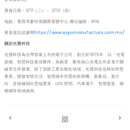
展會日期：2/11（二）－ 2/13（四）
地點：墨西哥蒙特雷國際展覽中心 攤位編號：1616
更多資訊請參閱
https://www.expomanufactura.com.mx/
關於光寶科技
光寶科技為台灣首家上市的電子公司，創立於1975年，以「光電
節能、智慧科技最佳夥伴」為願景，聚焦核心光電元件及電子關
鍵零元件發展。除了深耕工業自動化領域，光寶科技也耕耘智慧
產業，開發智慧生活、智慧城市所需的新商機、新產品、新方
向，並積極朝向雲端運算、LED 照明、汽車電子、智慧製造、物
聯網等領域佈局。