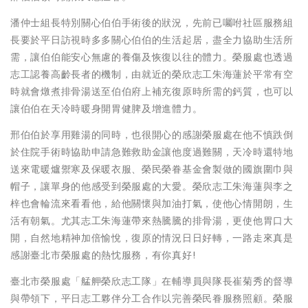
潘仲士組長特別關心伯伯手術後的狀況，先前已囑咐社區服務組
長要於平日訪視時多多關心伯伯的生活起居，盡全力協助生活所
需，讓伯伯能安心無慮的養傷及恢復以往的體力。榮服處也透過
志工認養高齡長者的機制，由就近的榮欣志工朱海蓮於平常有空
時就會燉煮排骨湯送至伯伯府上補充復原時所需的鈣質，也可以
讓伯伯在天冷時暖身開胃健脾及增進體力。
邢伯伯於享用雞湯的同時，也很開心的感謝榮服處在他不慎跌倒
於住院手術時協助申請急難救助金讓他度過難關，天冷時還特地
送來電暖爐禦寒及保暖衣服、榮民榮眷基金會製做的國旗圍巾與
帽子，讓單身的他感受到榮服處的大愛。榮欣志工朱海蓮與李之
梓也會輪流來看看他，給他關懷與加油打氣，使他心情開朗，生
活有朝氣。尤其志工朱海蓮帶來熱騰騰的排骨湯，更使他胃口大
開，自然地精神加倍愉悅，復原的情況日日好轉，一路走來真是
感謝臺北市榮服處的熱忱服務，有你真好!
臺北市榮服處「艋舺榮欣志工隊」在輔導員與隊長崔菊秀的督導
與帶領下，平日志工夥伴分工合作以完善榮民眷服務照顧。榮服