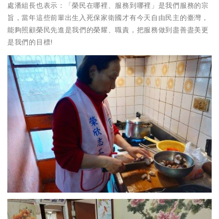
處潘組長也表示：「榮民在哪裡、服務到哪裡」是我們服務的宗
旨，當年這些前輩出生入死保家衛國才有今天自由民主的臺灣，
能夠照顧榮民先進是我們的榮耀、職責，把服務做到盡善盡美更
是我們的目標!