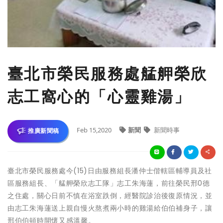
臺北市榮民服務處艋舺榮欣
志工窩心的「心靈雞湯」
Feb 15,2020
新聞
新聞時事
推廣新聞稿
臺北市榮民服務處今(15)日由服務組長潘仲士偕轄區輔導員及社
區服務組長、「艋舺榮欣志工隊」志工朱海蓮，前往榮民邢0德
之住處，關心日前不慎在浴室跌倒，經醫院診治後復原情況，並
由志工朱海蓮送上親自慢火熬煮兩小時的雞湯給伯伯補身子，讓
邢伯伯頓時開懷又感溫馨。