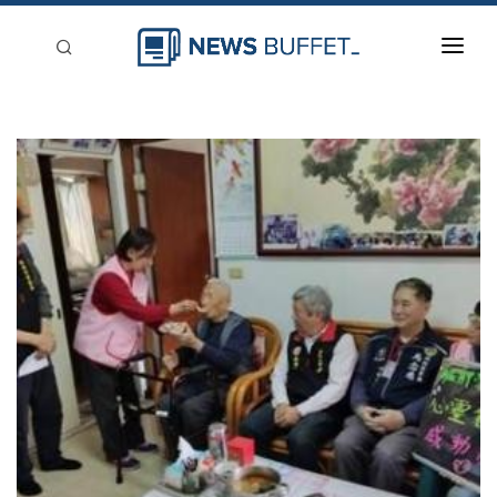
回到首頁
新聞稿分類
登入
刊登