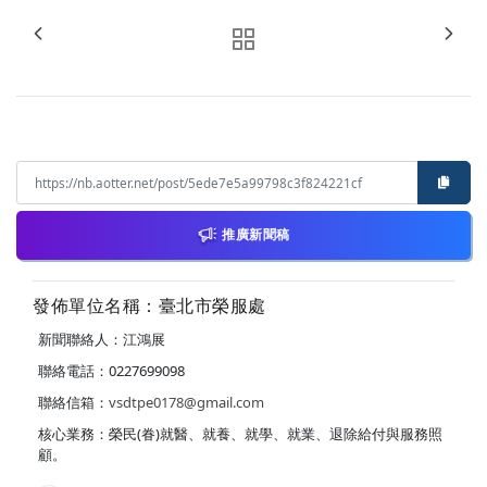
推廣新聞稿
發佈單位名稱：臺北市榮服處
新聞聯絡人：江鴻展
聯絡電話：0227699098
聯絡信箱：
vsdtpe0178@gmail.com
核心業務：榮民(眷)就醫、就養、就學、就業、退除給付與服務照
顧。