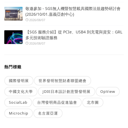
敬邀參加 - SGS無人機暨智慧載具國際法規趨勢研討會
(2026/10/01.嘉義亞創中心)
2026/08/07
【SGS 服務介紹】從 PCIe、USB4 到充電與資安：GRL
多元技術驗證服務
2026/08/07
熱門標籤
國際發明展
世界發明智慧財產聯盟總會
中國文化大學
JDIE日本設計創意暨發明展
OpView
SocialLab
台灣發明商品促進協會
北市圖
Microchip
名古屋亞運