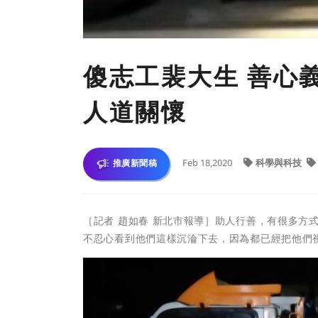
傻志工裴大生 善心
人道關懷
Feb 18,2020
科學與科技
推廣新聞稿
［記者 趙如春 新北市報導］助人行善，有很多方
不忍心看到他們這樣沉淪下去，因為都已經把他們