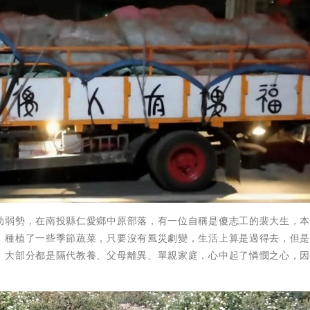
助弱勢，在南投縣仁愛鄉中原部落，有一位自稱是傻志工的裴大生，
，種植了一些季節蔬菜，只要沒有風災劇變，生活上算是過得去，但
，大部分都是隔代教養、父母離異、單親家庭，心中起了憐憫之心，