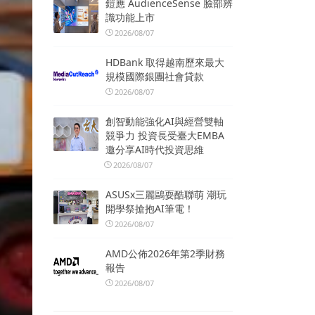
鎧應 AudienceSense 臉部辨
識功能上市
2026/08/07
HDBank 取得越南歷來最大
規模國際銀團社會貸款
2026/08/07
創智動能強化AI與經營雙軸
競爭力 投資長受臺大EMBA
邀分享AI時代投資思維
2026/08/07
ASUSx三麗鷗耍酷聯萌 潮玩
開學祭搶抱AI筆電！
2026/08/07
AMD公佈2026年第2季財務
報告
2026/08/07