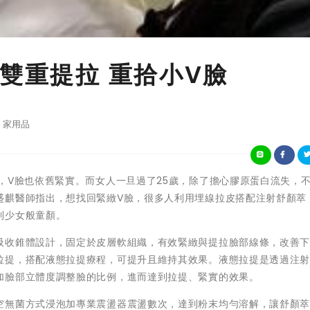
雙重提拉 重拾小V臉
家用品
，V臉也依舊緊實。而女人一旦過了25歲，除了擔心膠原蛋白流失，
盛麒醫師指出，想找回緊緻V臉，很多人利用埋線拉皮搭配注射舒顏萃
到少女般童顏。
吸收錐體設計，固定於皮層軟組織，有效緊緻與提拉臉部線條，改善
拉提，搭配液態拉提療程，可提升且維持其效果。液態拉提是透過注
加臉部立體度調整臉的比例，進而達到拉提、緊實的效果。
空無菌方式浸泡加專業震盪器震盪數次，達到粉末均勻溶解，讓舒顏