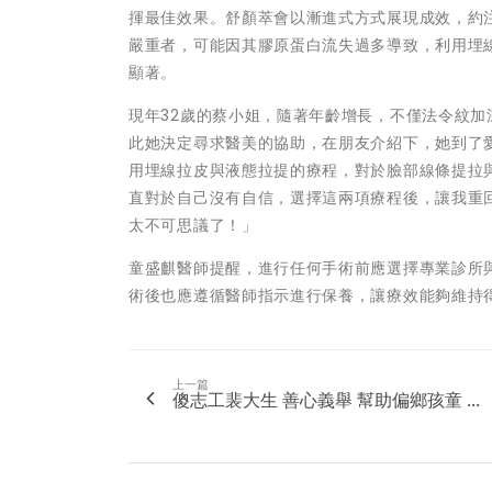
揮最佳效果。舒顏萃會以漸進式方式展現成效，約
嚴重者，可能因其膠原蛋白流失過多導致，利用埋
顯著。
現年32歲的蔡小姐，隨著年齡增長，不僅法令紋加
此她決定尋求醫美的協助，在朋友介紹下，她到了
用埋線拉皮與液態拉提的療程，對於臉部線條提拉
直對於自己沒有自信，選擇這兩項療程後，讓我重
太不可思議了！」
童盛麒醫師提醒，進行任何手術前應選擇專業診所
術後也應遵循醫師指示進行保養，讓療效能夠維持
上一篇
傻志工裴大生 善心義舉 幫助偏鄉孩童 ...