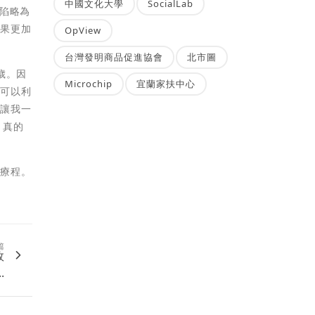
中國文化大學
SocialLab
陷略為
效果更加
OpView
台灣發明商品促進協會
北市圖
歲。因
Microchip
宜蘭家扶中心
她可以利
紋讓我一
，真的
的療程。
篇
效
.