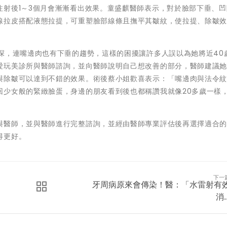
注射後1～3個月會漸漸看出效果。童盛麒醫師表示，對於臉部下垂、凹
線拉皮搭配液態拉提，可重塑臉部線條且撫平其皺紋，使拉提、除皺
深，連嘴邊肉也有下垂的趨勢，這樣的困擾讓許多人誤以為她將近40
愛玩美診所與醫師諮詢，並向醫師說明自己想改善的部分，醫師建議
與除皺可以達到不錯的效果。術後蔡小姐歡喜表示：「嘴邊肉與法令
回少女般的緊緻臉蛋，身邊的朋友看到後也都稱讚我就像20多歲一樣
與醫師，並與醫師進行完整諮詢，並經由醫師專業評估後再選擇適合
得更好。
下一
​牙周病原來會傳染！醫：「水雷射有
消..