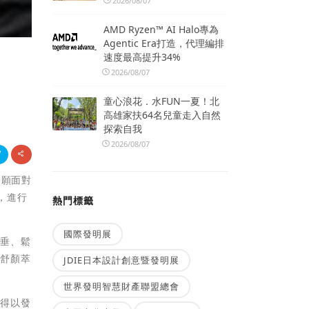
2026/08/07
AMD Ryzen™ AI Halo專為
Agentic Era打造，代理編排
速度最高提升34%
2026/08/07
童心浪花．水FUN一夏！北
高雄家扶64名兒童走入自然
探索自我
2026/08/07
不願面對
，進行
熱門標籤
國際發明展
下垂、鬆
射舒顏萃
JDIE日本設計創意暨發明展
世界發明智慧財產聯盟總會
萃得以發