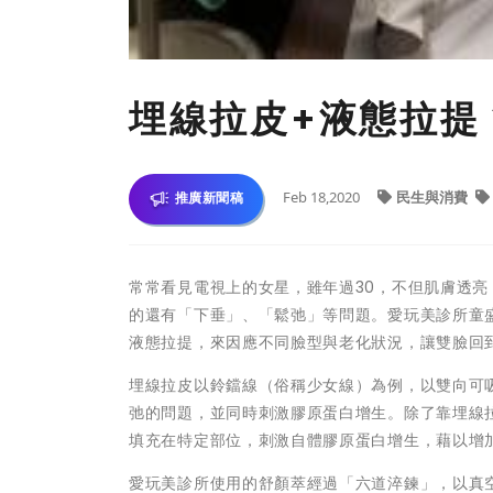
埋線拉皮+液態拉提 
Feb 18,2020
民生與消費
推廣新聞稿
常常看見電視上的女星，雖年過30，不但肌膚透亮
的還有「下垂」、「鬆弛」等問題。愛玩美診所童
液態拉提，來因應不同臉型與老化狀況，讓雙臉回
埋線拉皮以鈴鐺線（俗稱少女線）為例，以雙向可
弛的問題，並同時刺激膠原蛋白增生。除了靠埋線
填充在特定部位，刺激自體膠原蛋白增生，藉以增
愛玩美診所使用的舒顏萃經過「六道淬鍊」，以真