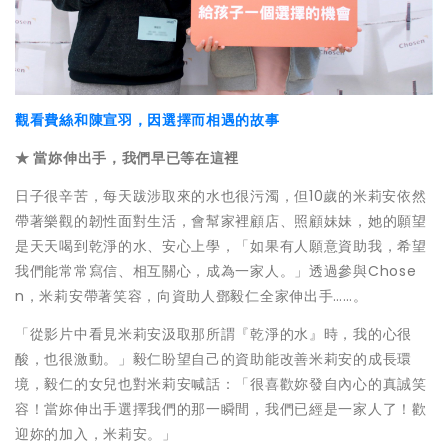
觀看費絲和陳宣羽，因選擇而相遇的故事
★ 當妳伸出手，我們早已等在這裡
日子很辛苦，每天跋涉取來的水也很污濁，但10歲的米莉安依然
帶著樂觀的韌性面對生活，會幫家裡顧店、照顧妹妹，她的願望
是天天喝到乾淨的水、安心上學，「如果有人願意資助我，希望
我們能常常寫信、相互關心，成為一家人。」透過參與Chose
n，米莉安帶著笑容，向資助人鄧毅仁全家伸出手……。
「從影片中看見米莉安汲取那所謂『乾淨的水』時，我的心很
酸，也很激動。」毅仁盼望自己的資助能改善米莉安的成長環
境，毅仁的女兒也對米莉安喊話：「很喜歡妳發自內心的真誠笑
容！當妳伸出手選擇我們的那一瞬間，我們已經是一家人了！歡
迎妳的加入，米莉安。」