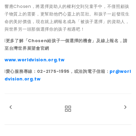
響應Chosen，將選擇資助人的權利交到兒童手中，不僅照顧孩
子物質上的需要，更幫助他們心靈上的茁壯。和孩子一起發現生
命的美好價值，現在就上網報名成為「被孩子選擇」的資助人，
與世界另一頭那個選擇你的孩子相遇吧！
l
更多了解「
Chosen
給孩子一個選擇的機會」及線上報名，請
至台灣世界展望會官網
www.worldvision.org.tw
l
愛心服務專線：
02-2175-1995
，或洽詢電子信箱：
pr@worl
dvision.org.tw