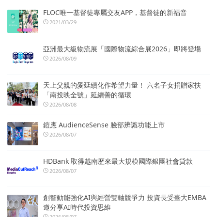
FLOC唯一基督徒專屬交友APP，基督徒的新福音
2021/03/29
亞洲最大級物流展「國際物流綜合展2026」即將登場
2026/08/09
天上父親的愛延續化作希望力量！ 六名子女捐贈家扶
「南投映全號」延續善的循環
2026/08/08
鎧應 AudienceSense 臉部辨識功能上市
2026/08/07
HDBank 取得越南歷來最大規模國際銀團社會貸款
2026/08/07
創智動能強化AI與經營雙軸競爭力 投資長受臺大EMBA
邀分享AI時代投資思維
2026/08/07