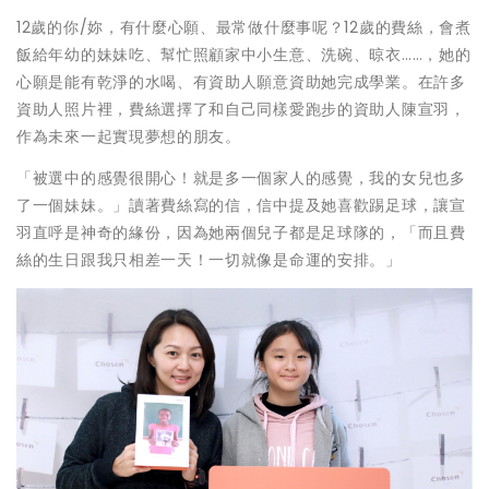
12歲的你/妳，有什麼心願、最常做什麼事呢？12歲的費絲，會煮
飯給年幼的妹妹吃、幫忙照顧家中小生意、洗碗、晾衣……，她的
心願是能有乾淨的水喝、有資助人願意資助她完成學業。在許多
資助人照片裡，費絲選擇了和自己同樣愛跑步的資助人陳宣羽，
作為未來一起實現夢想的朋友。
「被選中的感覺很開心！就是多一個家人的感覺，我的女兒也多
了一個妹妹。」讀著費絲寫的信，信中提及她喜歡踢足球，讓宣
羽直呼是神奇的緣份，因為她兩個兒子都是足球隊的，「而且費
絲的生日跟我只相差一天！一切就像是命運的安排。」