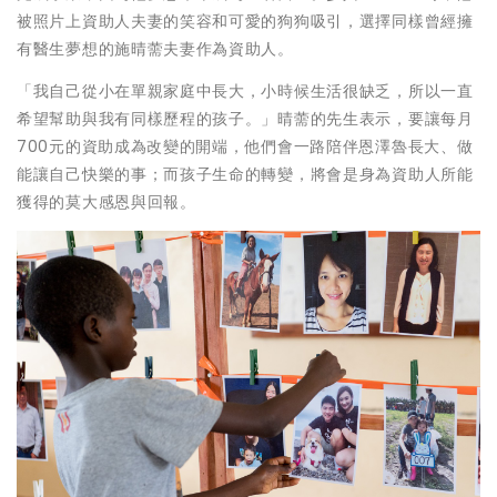
被照片上資助人夫妻的笑容和可愛的狗狗吸引，選擇同樣曾經擁
有醫生夢想的施晴薷夫妻作為資助人。
「我自己從小在單親家庭中長大，小時候生活很缺乏，所以一直
希望幫助與我有同樣歷程的孩子。」晴薷的先生表示，要讓每月
700元的資助成為改變的開端，他們會一路陪伴恩澤魯長大、做
能讓自己快樂的事；而孩子生命的轉變，將會是身為資助人所能
獲得的莫大感恩與回報。