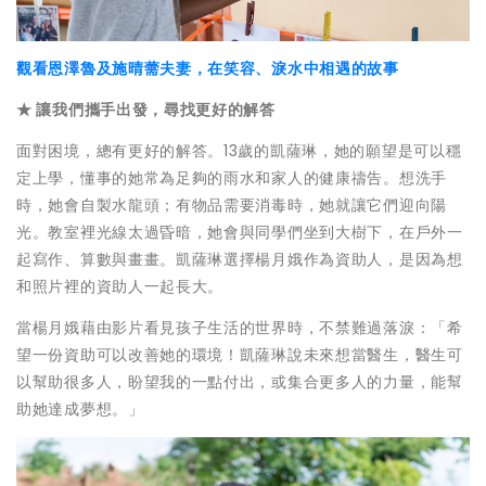
觀看恩澤魯及施晴薷夫妻，在笑容、淚水中相遇的故事
★ 讓我們攜手出發，尋找更好的解答
面對困境，總有更好的解答。13歲的凱薩琳，她的願望是可以穩
定上學，懂事的她常為足夠的雨水和家人的健康禱告。想洗手
時，她會自製水龍頭；有物品需要消毒時，她就讓它們迎向陽
光。教室裡光線太過昏暗，她會與同學們坐到大樹下，在戶外一
起寫作、算數與畫畫。凱薩琳選擇楊月娥作為資助人，是因為想
和照片裡的資助人一起長大。
當楊月娥藉由影片看見孩子生活的世界時，不禁難過落淚：「希
望一份資助可以改善她的環境！凱薩琳說未來想當醫生，醫生可
以幫助很多人，盼望我的一點付出，或集合更多人的力量，能幫
助她達成夢想。」