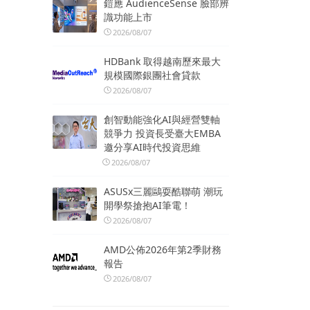
鎧應 AudienceSense 臉部辨
識功能上市
2026/08/07
HDBank 取得越南歷來最大
規模國際銀團社會貸款
2026/08/07
創智動能強化AI與經營雙軸
競爭力 投資長受臺大EMBA
邀分享AI時代投資思維
2026/08/07
ASUSx三麗鷗耍酷聯萌 潮玩
開學祭搶抱AI筆電！
2026/08/07
AMD公佈2026年第2季財務
報告
2026/08/07