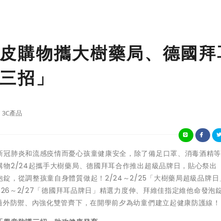
皮購物攜大樹藥局、德國拜
三招」
3C產品
新冠肺炎和流感疫情而憂心孩童健康安全，除了備足口罩、消毒酒精
物2/24起攜手大樹藥局、德國拜耳合作推出超級品牌日，貼心祭出
錠，從調整孩童自身體質做起！2/24～2/25「大樹藥局超級品牌日
/26～2/27「德國拜耳品牌日」精選力度伸、拜維佳指定維他命發泡
透過外防禦、內強化雙管齊下，在開學前夕為幼童們建立起健康防護線！