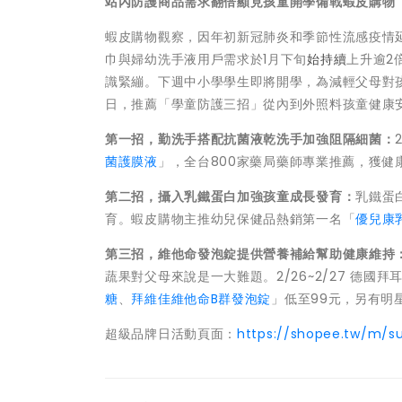
站內防護商品需求翻倍顯見孩童開學備戰
蝦皮購物
蝦皮購物觀察，因年初新冠肺炎和季節性流感疫情
巾與婦幼洗手液用戶需求於1月下旬
始持續
上升逾2
識緊繃。下週中小學學生即將開學，為減輕父母對孩
日，推薦「學童防護三招」從內到外照料孩童健康
第一招，勤洗手搭配抗菌液乾洗手加強阻隔細菌：
菌護膜液
」，全台800家藥局藥師專業推薦，獲健康
第二招，攝入乳鐵蛋白加強孩童成長發育：
乳鐵蛋
育。蝦皮購物主推幼兒保健品熱銷第一名「
優兒康
第三招，維他命發泡錠提供營養補給幫助健康維持
蔬果對父母來說是一大難題。2/26~2/27 德國拜
糖
、
拜維佳維他命B群發泡錠
」低至99元，另有明
超級品牌日活動頁面：
https://shopee.tw/m/s