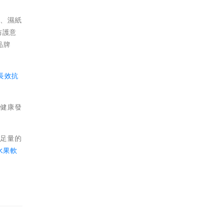
液、濕紙
防護意
品牌
長效抗
持健康發
進足量的
水果軟