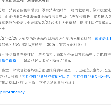
「學童防護三招」助攻健康發育
延燒，消費者除集中購買口罩和消毒酒精外，站內數據同步顯示抗菌
倍，而維他命C等健康保健食品搜尋量在2月也有翻倍成長，顯見國人
童防護的憂慮，蝦皮購物2/24起攜手大樹藥局、德國拜耳打造超級
安全：
2/24~2/25 大樹藥局超級品牌日精選適合嬰幼兒敏感肌的「
戴維爵士
保健的SNQ國家品質標章， 300ml優惠只要359元！
白可提供孩童營養補給、增強體力，添加於學童日常飲品中，更能維
乳鐵蛋白粉
」，超級品牌日限定71折僅749元！
：
孩童日常飲食營養均衡是強健體質的關鍵之一，但要讓孩童每天吃
耳超品日推薦「
力度伸維他命發泡錠柳橙口味
、
力度伸維他命C+D+鋅
星商品整點限時1元開搶，下單還送限量發泡錠！
uperbrandday