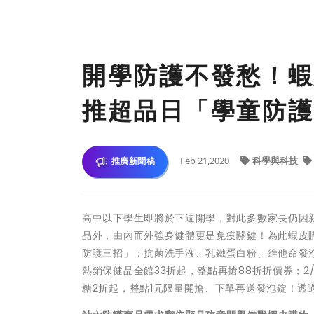
開學防護不發愁！蝦
推超品日「學童防護
Feb 21,2020
科學與科技
推廣新聞稿
高中以下學生即將於下週開學，對此多數家長仍因
品外，由內而外強身健體更是免疫關鍵！為此蝦皮購
防護三招」：抗菌洗手液、乳鐵蛋白粉、維他命發泡
熱銷保健品全館33折起，整點再搶88折折價券；2
糖2折起，整點1元限量開搶、下單再送發泡錠！