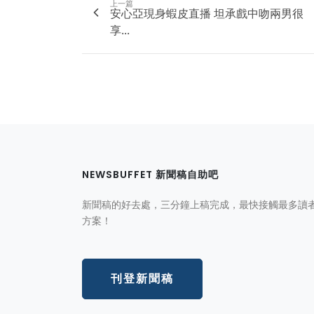
上一篇
安心亞現身蝦皮直播 坦承戲中吻兩男很
享...
NEWSBUFFET 新聞稿自助吧
新聞稿的好去處，三分鐘上稿完成，最快接觸最多讀
方案！
刊登新聞稿