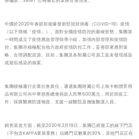
份編號：3818）公佈最近的業務營運情況。
中國於2020年春節前後爆發新型冠狀病毒（COVID-19）疫情
（以下簡稱「疫情」）。面對全國疫情防控的嚴峻形勢，集團第
一時間成立了疫情應急管理領導小組，加强內部管理和疫情防
控。集團亦積極配合地方政府疫情防控工作，妥善部署應對策
略、合理調配資源。目前，集團及各附屬公司員工並未發現感染
或疑似感染的個案。
集團積極履行企業社會責任，通過集團附屬公司上海卡帕體育用
品有限公司向中華慈善總會捐款人民幣600萬元，用於防疫工
作、採購醫療防護物資、支援一線醫院及撫恤醫護人員。
銷售渠道方面，截至2020年2月19日，集團已經復工的線下門店
（不包含KAPPA童裝業務）佔總門店數量的30%，其他門店正在