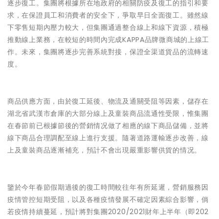
逐步復工。集團將根據所在地政府的相關防疫及復工的指引和要
求，在保證員工和消費者的安全下，爭取早日全面復工。雖然線
下零售短期內壓力較大，但集團通過整合線上和線下資源，積極
推動線上業務，在較短的時間內完成KAPPA品牌微商城的上線工
作。未來，集團將逐步完善系統對接，保證全渠道貨品的流轉速
度。
商品供應方面，由於復工延後、物流及通關受阻等因素，儲存在
湖北省武漢市倉庫的大部分線上及童裝商品流通性受限，惟集團
在春節前已根據節後的營銷情况做了相應的線下商品儲備，並將
線下商品合理調配至線上進行支援。隨著道路運輸逐步改善，線
上及童裝商品逐漸補充，預計不會出現嚴重影響供貨的情况。
鑒於今年春節假期過後的復工時間較往年有所延遲，營銷服務因
疫情管控短期受阻，以及各種疫情發展不確定因素綜合影響，倘
若疫情持續蔓延，預計將對集團2020/2021財年上半年（即202