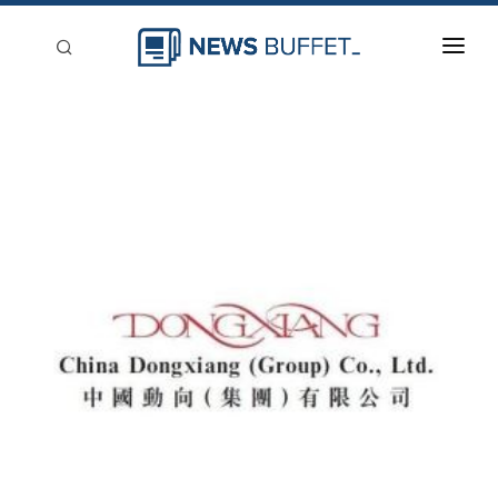
回到首頁
新聞稿分類
登入
刊登