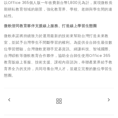
以Office 365個人版一年收費新台幣1,800元為計，展現微軟長
期耕耘教育領域的願景，強化教育界、學校、老師與學生間的連
結性。
微軟偕同教育夥伴支援線上服務、打造線上學習生態圈
微軟承諾將持續致力於運用最新的技術來幫助台灣打造未來教
室，並賦予台灣學生不間斷學習的權利。為提供全台師生最佳數
位學習體驗，台灣微軟更聯手宏碁資訊、緯謙科技、智域國際、
台灣碩軟等微軟教育合作夥伴，協助全台師生使用Office 365
教育版線上客服、技術支援、課程內容諮詢，串聯產業界給予教
育界全力的支持，共同培養台灣人才，並建立完整的數位學習生
態圈。