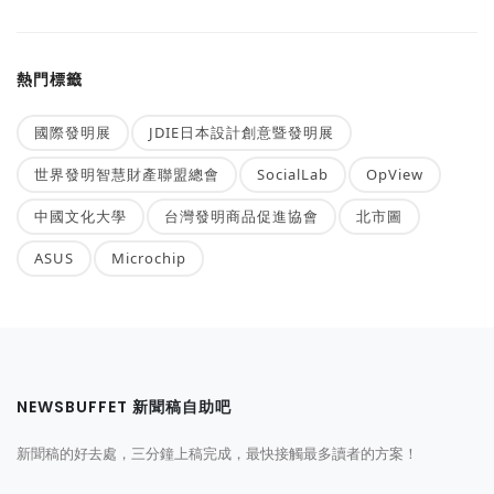
熱門標籤
國際發明展
JDIE日本設計創意暨發明展
世界發明智慧財產聯盟總會
SocialLab
OpView
中國文化大學
台灣發明商品促進協會
北市圖
ASUS
Microchip
NEWSBUFFET 新聞稿自助吧
新聞稿的好去處，三分鐘上稿完成，最快接觸最多讀者的方案！