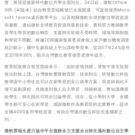
實，展現迎接新時代數位共學全面到位。24日起，微軟Office
365 (A1版本) 結合教育雲端帳號已全面開通，可直接使用Micro
soft Teams遠距教學平台，以及相關微軟全球的數位學習資源
與服務，連結微軟全球教育資源與最新技術，實現擘力教師教學
及學生學習的數位轉型，支援師生皆能不受時間、場域等限制能
夠學習不間斷。根據2018國家發展委員會個人家戶數位機會調查
統計顯示，國中生參與線上平台課程學習率，從2017年24%提升
至2018年36%，顯示台灣數位教育接受度逐年提升。
教育部政務次長范巽綠表示：「由於疫情持續，導致中港生短期
無法到校上課。台灣微軟響應教育部，技術到位，研發數位科技
教學讓中小學生也可以在家學習的安心就學方案；而老師藉此不
僅可規劃課程，也能達到個人自主學習，持續精進，將知識傳授
給學生，師生因此可同步討論學習。現在，從小學到大學，全國
學生都可安心在家學習。感謝微軟作為教育部的忠實夥伴，提供
全國4000多所學校資源，有助台灣邁向數位科技先進國家之
列。」
微軟雲端生產力協作平台服務
全力支援全台師生邁向數位自主學