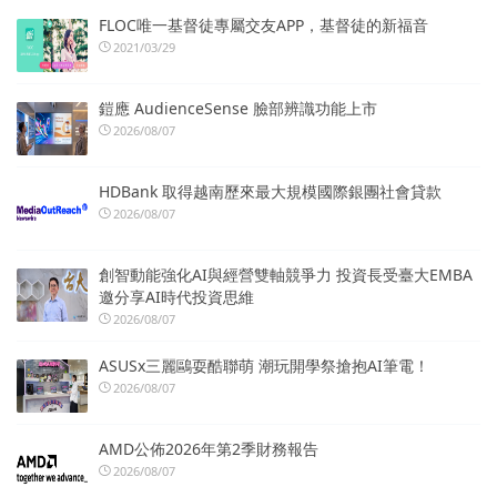
FLOC唯一基督徒專屬交友APP，基督徒的新福音
2021/03/29
鎧應 AudienceSense 臉部辨識功能上市
2026/08/07
HDBank 取得越南歷來最大規模國際銀團社會貸款
2026/08/07
創智動能強化AI與經營雙軸競爭力 投資長受臺大EMBA
邀分享AI時代投資思維
2026/08/07
ASUSx三麗鷗耍酷聯萌 潮玩開學祭搶抱AI筆電！
2026/08/07
AMD公佈2026年第2季財務報告
2026/08/07