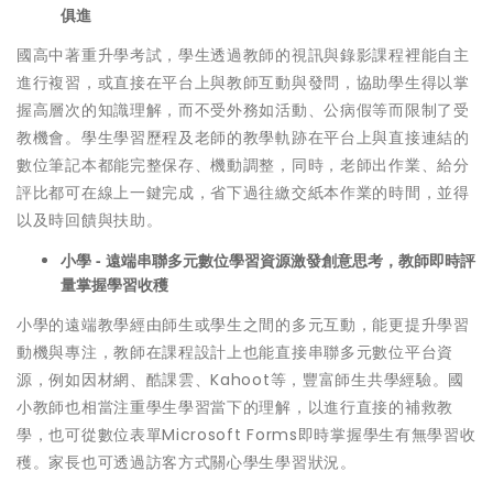
俱進
國高中著重升學考試，學生透過教師的視訊與錄影課程裡能自主
進行複習，或直接在平台上與教師互動與發問，協助學生得以掌
握高層次的知識理解，而不受外務如活動、公病假等而限制了受
教機會。學生學習歷程及老師的教學軌跡在平台上與直接連結的
數位筆記本都能完整保存、機動調整，同時，老師出作業、給分
評比都可在線上一鍵完成，省下過往繳交紙本作業的時間，並得
以及時回饋與扶助。
小學
-
遠端串聯多元數位學習資源激發創意思考，教師即時評
量掌握學習收穫
小學的遠端教學經由師生或學生之間的多元互動，能更提升學習
動機與專注，教師在課程設計上也能直接串聯多元數位平台資
源，例如因材網、酷課雲、Kahoot等，豐富師生共學經驗。國
小教師也相當注重學生學習當下的理解，以進行直接的補救教
學，也可從數位表單Microsoft Forms即時掌握學生有無學習收
穫。家長也可透過訪客方式關心學生學習狀況。