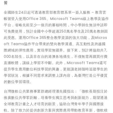
習
全國師生24日起可透過教育部教育體系單一簽入服務 – 教育雲
帳號登入使用Office 365、Microsoft Teams線上教學及協作
平台，省略先前至少一個月的審核時間，中小學師生無須申請即
可免費使用，預計全國中小學超過250萬名學生及20萬名教師因
此受惠。運用Office 365整合教學資源的強大功能，及Micros
oft Teams協作平台帶來的雙向教學溝通、高互動性及跨越國
際網域的彈性應用，實現學習無疆界。接下來，預計將協助共7,
000名陸生，以及非在台的港澳各地僑生，不僅無需再購買付費
直播軟體，讓線上學習不中斷。此外，Microsoft Teams還可
提升學生應用數位科技學習的興趣，更能讓老師隨時追蹤學生的
學習狀況，根據不同需求來調整上課內容，為臺灣打造公平優質
的數位學習環境。
台灣微軟公共業務事業群總經理潘先國指出：「微軟長期投注於
推廣數位共學零距離，培養學生獨立思考與創新能力，期望透過
全球教育計畫之人才培育的願景，協助台灣青年學子與國際接
軌。除了致力於提供創新方案與實際應用帶動教育革新，微軟積