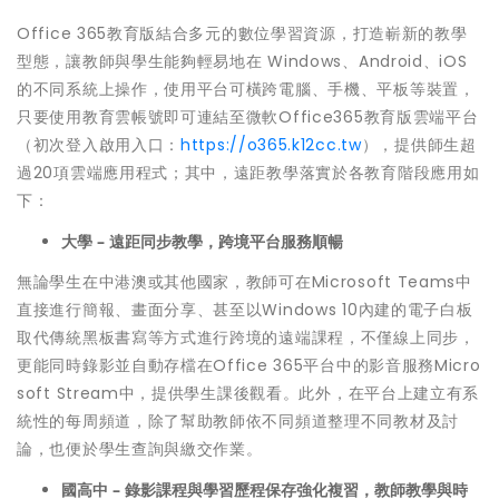
Office 365教育版結合多元的數位學習資源，打造嶄新的教學
型態，讓教師與學生能夠輕易地在 Windows、Android、iOS
的不同系統上操作，使用平台可橫跨電腦、手機、平板等裝置，
只要使用教育雲帳號即可連結至微軟Office365教育版雲端平台
（初次登入啟用入口：
https://o365.k12cc.tw
），提供師生超
過20項雲端應用程式；其中，遠距教學落實於各教育階段應用如
下：
大學
–
遠距同步教學，跨境平台服務順暢
無論學生在中港澳或其他國家，教師可在Microsoft Teams中
直接進行簡報、畫面分享、甚至以Windows 10內建的電子白板
取代傳統黑板書寫等方式進行跨境的遠端課程，不僅線上同步，
更能同時錄影並自動存檔在Office 365平台中的影音服務Micro
soft Stream中，提供學生課後觀看。此外，在平台上建立有系
統性的每周頻道，除了幫助教師依不同頻道整理不同教材及討
論，也便於學生查詢與繳交作業。
國高中
–
錄影課程與學習歷程保存強化複習，教師教學與時