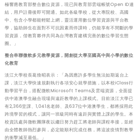
極響應教育部整合數位資源，現已與教育部雲端帳號Open ID連
結，用戶註冊後即可開通。如此各級學校，從大專院校、高國
中、包含小學都能輕鬆上網，靈活運用數位學習資源與平台教
學，協助師生在面對不可抗因素而停課時，仍能享有不間斷的學
習資源，偕教育夥伴共同為台灣教育建構完善的數位學習生態
圈。」
整合串聯微軟多元教學資源，開創從大學至國高中與小學的數位
化教育
淡江大學校長葛煥昭表示：「為因應許多學生無法如期返台上
課，淡江大學快速規劃執行各項安心就學措施，以本校iClass行
動學習平台，搭配微軟Microsoft Teams及雲端資源，全面提
供中港澳學生融合現場與遠距教學的上課模式。目前淡江大學已
有2,366堂課、1,041名老師、及637位中港澳學生，都將採用此
跨境學習的模式，讓同一班級同時有遠距與實體上課的學生。本
校資訊處與微軟團隊夜以繼日努力趕工將老師與課程串接，並經
由全體教師熱烈參與，必定能順利完成任務，將這波疫情對教學
的衝擊減至最低。」