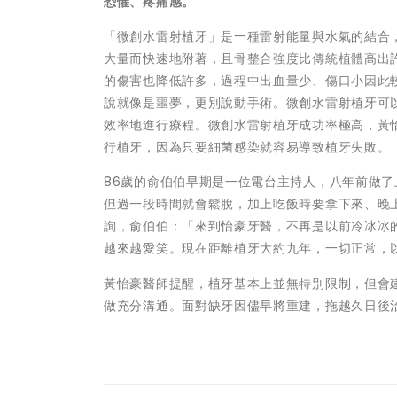
恐懼、疼痛感。
「微創水雷射植牙」是一種雷射能量與水氣的結合
大量而快速地附著，且骨整合強度比傳統植體高出
的傷害也降低許多，過程中出血量少、傷口小因此
說就像是噩夢，更別說動手術。微創水雷射植牙可
效率地進行療程。微創水雷射植牙成功率極高，黃
行植牙，因為只要細菌感染就容易導致植牙失敗。
86歲的俞伯伯早期是一位電台主持人，八年前做了
但過一段時間就會鬆脫，加上吃飯時要拿下來、晚
詢，俞伯伯：「來到怡豪牙醫，不再是以前冷冰冰
越來越愛笑。現在距離植牙大約九年，一切正常，
黃怡豪醫師提醒，植牙基本上並無特別限制，但會
做充分溝通。面對缺牙因儘早將重建，拖越久日後