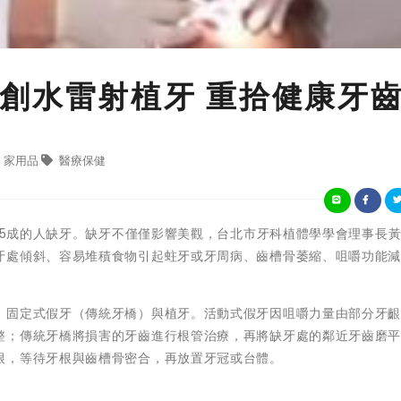
創水雷射植牙 重拾健康牙
家用品
醫療保健
4.5成的人缺牙。缺牙不僅僅影響美觀，台北市牙科植體學學會理事長
牙處傾斜、容易堆積食物引起蛀牙或牙周病、齒槽骨萎縮、咀嚼功能
、固定式假牙（傳統牙橋）與植牙。活動式假牙因咀嚼力量由部分牙
整；傳統牙橋將損害的牙齒進行根管治療，再將缺牙處的鄰近牙齒磨
根，等待牙根與齒槽骨密合，再放置牙冠或台體。