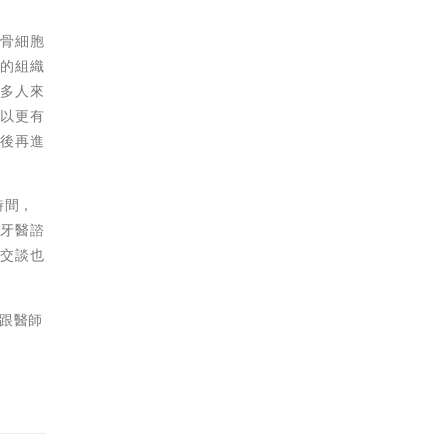
造骨細胞
邊的組織
許多人來
可以更有
療後再進
時間，
豪牙醫諮
人交談也
跟醫師