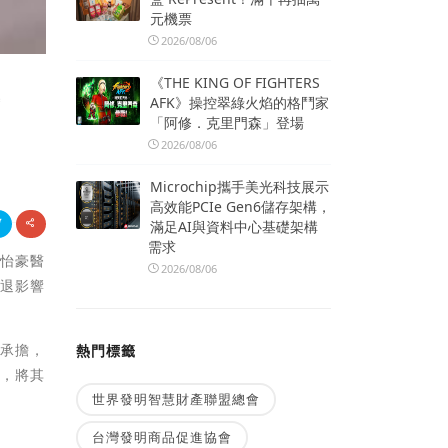
元機票
2026/08/06
《THE KING OF FIGHTERS
齒
AFK》操控翠綠火焰的格鬥家
「阿修．克里門森」登場
2026/08/06
Microchip攜手美光科技展示
高效能PCIe Gen6儲存架構，
滿足AI與資料中心基礎架構
需求
黃怡豪醫
2026/08/06
減退影響
齦承擔，
熱門標籤
平，將其
世界發明智慧財產聯盟總會
台灣發明商品促進協會