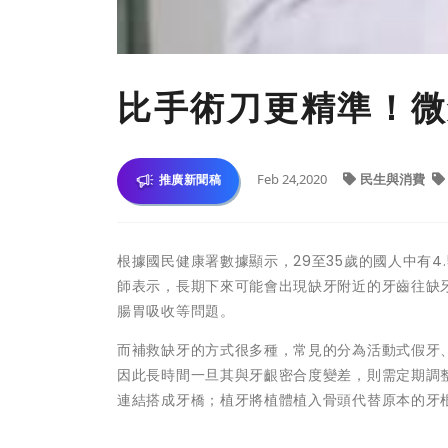
比手術刀更精準！微
Feb 24,2020
民生與消費
推廣新聞稿
根據國民健康署數據顯示，29至35歲的國人中有
師表示，長期下來可能會出現缺牙附近的牙齒往缺
腸胃吸收等問題。
而補救缺牙的方式很多種，常見的分為活動式假牙
因此長時間一旦其與牙齦密合度變差，則需定期調
連結搭成牙橋；植牙將植體植入骨頭代替原本的牙