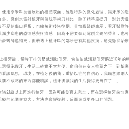
，使用奈米科技發展出的植體表面，經過特殊的微化處理，讓牙床的
許多。微創水雷射植牙與傳統手術刀相比，除了精準度提升，對於旁
較不易使傷口腫脹，也縮短術後恢復期。黃怡豪醫師表示，看牙醫對
以減少病患的恐懼感與疼痛感，因為不需要聽到電鑽尖銳的聲音，也
怡豪醫師也補充，但若遇上植牙區的鄰牙患有其他疾病，應先徹底治
上排牙齒，當時下排仍是戴活動假牙。俞伯伯戴活動假牙將近10年的
上還得泡假牙，生活上確實不太方便。俞伯伯在友人推薦之下，到怡
的看診氣氛、環境，在植牙後的我，重拾以往的自信心，我願意跟別
以前不敢吃的東西都能嚐試，植牙後讓我的生活變得更自在了！」
建議21歲以上再進行植牙，因為可能發育未完全，而在選擇植牙前也應
治療的範圍會愈大，方法也會變複雜，反而造成更多口腔問題。