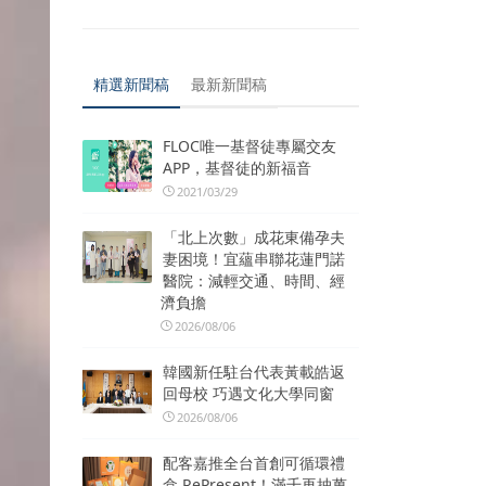
精選新聞稿
最新新聞稿
FLOC唯一基督徒專屬交友
APP，基督徒的新福音
2021/03/29
「北上次數」成花東備孕夫
妻困境！宜蘊串聯花蓮門諾
醫院：減輕交通、時間、經
濟負擔
2026/08/06
韓國新任駐台代表黃載皓返
回母校 巧遇文化大學同窗
2026/08/06
配客嘉推全台首創可循環禮
盒 RePresent！滿千再抽萬