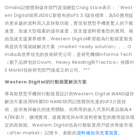
Omdia記憶體與儲存部門資深總監Craig Stice表示：「West
ern Digital採用JEDEC新發布的UFS 3.1儲存標準，為5G應用提
供更卓越的資料寫入及快取功能，實現智慧型手機更驚人的下載
速度、加速大型檔案的儲存速度，並支援資料密集型的應用。藉
由迅速支援業界標準，Western Digital希望能為行動裝置製造
商提供市場就緒解決方案（market-ready solution）。」O
mdia為世界領先的技術研究公司，是研究機構Informa Tech
（旗下品牌包括Ovum、Heavy Reading與Tractica）收購IH
S Markit技術研究部門後成立的公司。***
Western Digital
的行動裝置解決方案
專為智慧型手機與行動裝置設計的Western Digital iNAND儲存
解決方案採用96層3D NAND快閃記憶體與先進的UFS介面技
術，提供無與倫比的使用體驗。此商用的嵌入式系列產品能為4
K/8K影片、擴增實境、虛擬實境與AI等資料密集型的應用提供穩
定的高效能。Western Digital也為行動裝置用戶提供售後市場
（after market）記憶卡、創新的
資料備份
與
充電裝置
。