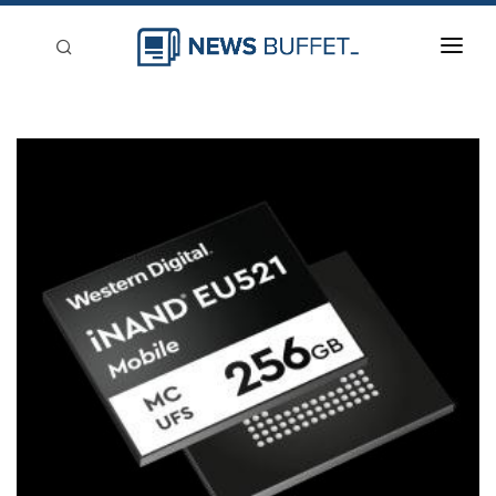
回到首頁
新聞稿分類
登入
刊登