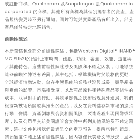
或註冊商標。Qualcomm 及Snapdragon 是Qualcomm In
corporated 的商標。其他所有商標為其個別擁有者的資產。產
品規格變更時不另行通知。圖片可能與實際產品有所出入。部分
產品僅於特定地區銷售。
前瞻性陳述
本新聞稿包含部分前瞻性陳述，包括Western Digital® iNAND®
MC EU521的預計上市時間、優點、功能、容量、效能、速度與
／其他特色。這些前瞻性陳述涉及風險和不確定因素，可能導致
這些前瞻性陳述有差異，其中包括：標準機構對於規格的更動、
全球經濟情勢波動、儲存生態系統的業務狀況與成長、競爭產品
與定價的影響、市場接受度，以及商品原料和特殊產品零組件的
成本、競爭對手的行動、具競爭關係之技術出現意外進展、我們
根據新技術所開發與推出的產品，以及在資料儲存新市場的擴張
行動、併購、資產剝離與合資相關風險、製造過程出現困難或延
遲，以及公司呈交給美國證管會文件中所列其他風險及不確定因
素，這些文件包括我們最近呈交的定期報告，提醒您特別留意。
請勿過度仰賴上述前瞻性陳述，因內容僅代表發文時狀況，且本