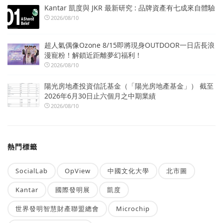
Kantar 凱度與 JKR 最新研究 : 品牌資產有七成來自體驗
2026/08/10
超人氣偶像Ozone 8/15即將現身OUTDOOR一日店長浪
漫寵粉！解鎖近距離夢幻福利！
2026/08/10
陽光房地產投資信託基金（「陽光房地產基金」） 截至
2026年6月30日止六個月之中期業績
2026/08/10
熱門標籤
SocialLab
OpView
中國文化大學
北市圖
Kantar
國際發明展
凱度
世界發明智慧財產聯盟總會
Microchip