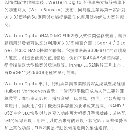
3.1快閃記憶體標準後，Western Digital不僅率先支持該標準下
的加速寫入（Write Booster）技術，同時也是業界第一家針對
UFS 3.1標準的5G應用與功能提供最佳化商用儲存解決方案的廠
商。
Western Digital iNAND MC EU521嵌入式快閃儲存裝置，讓行
動應用開發者可以充分利用UFS 3.1高頻寬介面（Gear 4 / 2 La
ne）與SLC NAND快取的優勢。它提供最高800MB/s*的連續寫
入速度，創造更優質的使用體驗，例如下載4K與8K媒體內容、
從雲端傳送大型檔案與玩遊戲等。iNAND EU521將於三月上市，
有128GB**與256GB兩種容量可選擇。
Western Digital車用、行動與新興事業部資深副總裁暨總經理
Huibert Verhoeven表示：「智慧型手機已成為人們主要的運
算裝置，進行串流影片、播放音樂、玩遊戲、拍照、付款與導航
等應用，因此用戶對手機效能與容量的要求愈來愈高。iNAND E
U521中的SLC快取與加速寫入功能可大幅提升手機效能，若搭配
5G的連線速度，用戶可以前所未有的速度下載電影；這些優勢再
加上其他功能，EU521將是行動設備製造商的絕佳選擇。」