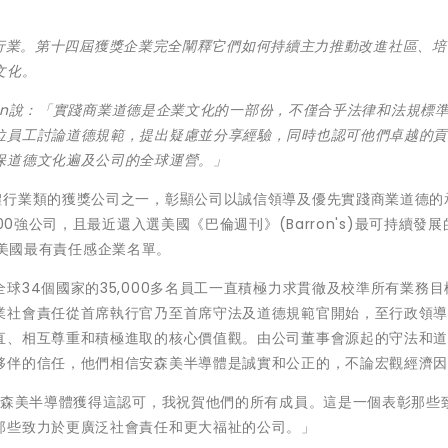
行業。第十四屆獲獎企業完全闡釋它們如何持續主力推動改進社區、培
文化。
n
說：
「
實踐商業道德是企業文化的一部
份
，不僅合乎法律和法規標
位員工討論道德規範，提出疑慮並分享經驗，同時也認可他們卓越的
保道德文化遍及公司的全球運營。
」
體行業類的獲獎公司之一，彰顯公司以誠信領導及優先實踐商業道德的
0強公司，且最近還入選美國《巴倫週刊》(Barron's)最可持續發展的
0年美國最有責任感企業名單。
球34個國家的35,000多名員工一直積極力求貫徹及校準所有業務目
業社會責任從首席執行官乃至首席守法及道德規範官開始，至行政領
直、相互尊重和積極進取的核心價值觀。由公司董事會源起的守法和
夥伴的信任，他們相信安森美半導體是誠實和公正的，不論宏觀經濟
ich說：「安森美半導體獲得這認可，我祝賀他們的所有成員。這是一個表彰那
那些致力於更廣泛社會責任和更大福祉的公司。」