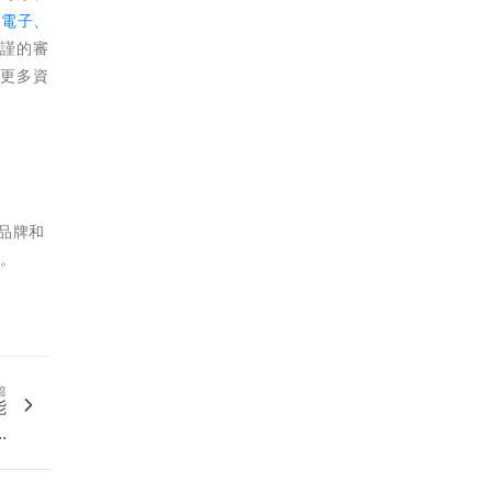
性電子、
嚴謹的審
解更多資
品牌和
訊。
篇
能
.