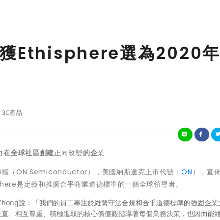
thisphere選為2020
3C產品
力在全球社區創建
正向改變
的企
業
（ON Semiconductor），美國納斯達克上市代號：
ON
），宣佈獲
sphere是定義和推廣合乎商業道德標準的一個全球領導者。
 Chong說：「我們的員工專注於維繫守法合規和合乎道德標準的強固企業
正直、相互尊重、積極進取的核心價值觀指導著每個業務決策，也因而能