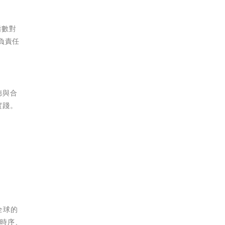
指數對
負責任
德與合
實踐。
全球的
、時序、