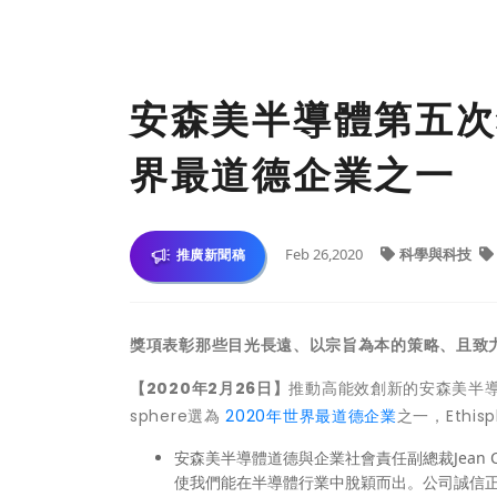
安森美半導體第五次獲E
界最道德企業之一
Feb 26,2020
科學與科技
推廣新聞稿
獎項表彰那些目光長遠、以宗旨為本的策略、且致
【
2020
年
2
月
26
日】
推動高能效創新的安森美半導體
sphere選為
2020年世界最道德企業
之一，Ethi
安森美半導體道德與企業社會責任副總裁Jean
使我們能在半導體行業中脫穎而出。公司誠信