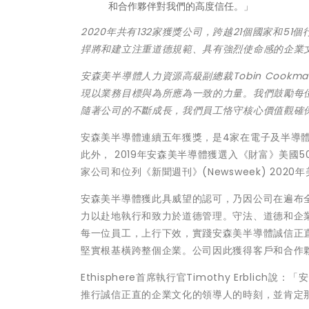
和合作夥伴對我們的高度信任。」
2020
年共有
132
家獲獎公司，跨越
21
個國家和
51
個
捍將和建立注重道德規範、具有強烈使命感的企業
安森美半導體人力資源高級副總裁
Tobin Cookma
現以業務目標與為所應為一致的力量。我們鼓勵每
隨著公司的不斷成長，我們員工恪守核心價值觀確
安森美半導體連續五年獲獎，是4家在電子及半導
此外， 2019年安森美半導體獲選入《財富》美國50
家公司和位列《新聞週刊》(Newsweek) 202
安森美半導體獲此具威望的認可，乃因公司在遍布全
力以赴地執行和致力於道德管理。守法、道德和企
每一位員工，上行下效，實踐安森美半導體誠信正
堅實根基橫跨整個企業。公司因此獲得客戶和合作
Ethisphere首席執行官Timothy Erbl
推行誠信正直的企業文化的領導人的時刻，並肯定