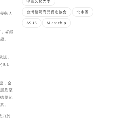
中國文化大學
台灣發明商品促進協會
北市圖
養能人
ASUS
Microchip
準，還體
貢獻。
承諾。
100
標，全
導層及至
道德規範
因素。
些致力於