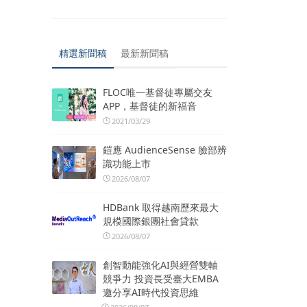
精選新聞稿
最新新聞稿
FLOC唯一基督徒專屬交友
APP，基督徒的新福音
2021/03/29
鎧應 AudienceSense 臉部辨
識功能上市
2026/08/07
HDBank 取得越南歷來最大
規模國際銀團社會貸款
2026/08/07
創智動能強化AI與經營雙軸
競爭力 投資長受臺大EMBA
邀分享AI時代投資思維