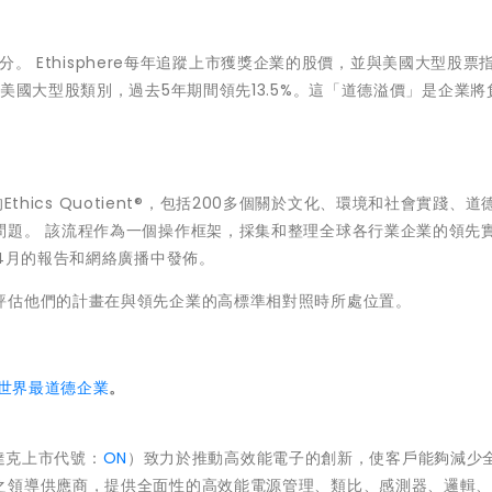
可分。 Ethisphere每年追蹤上市獲獎企業的股價，並與美國大型股票
美國大型股類別，過去5年期間領先13.5%。這「道德溢價」是企業將
Ethics Quotient®，包括200多個關於文化、環境和社會實踐、道
問題。 該流程作為一個操作框架，採集和整理全球各行業企業的領先
和4月的報告和網絡廣播中發佈。
評估他們的計畫在與領先企業的高標準相對照時所處位置。
年世界最道德企業
。
斯達克上市代號：
ON
）致力於推動高效能電子的創新，使客戶能夠減少
之領導供應商，提供全面性的高效能電源管理、類比、感測器、邏輯