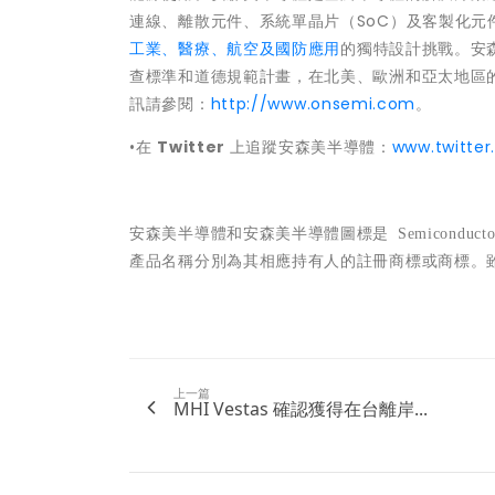
連線、離散元件、系統單晶片（SoC）及客製化元
工業、醫療、航空及國防應用
的獨特設計挑戰。安
查標準和道德規範計畫，在北美、歐洲和亞太地區
訊請參閱：
http://www.onsemi.com
。
•在
Twitter
上追蹤安森美半導體：
www.twitte
安森美半導體和安森美半導體圖標是
Semiconducto
產品名稱分別為其相應持有人的註冊商標或商標。
上一篇
MHI Vestas 確認獲得在台離岸...