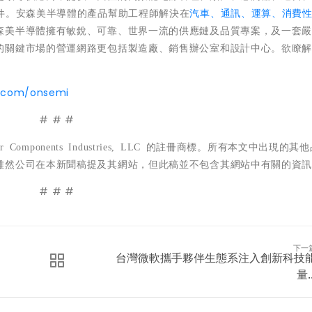
件。安森美半導體的產品幫助工程師解決在
汽車、通訊、運算、消費
森美半導體擁有敏銳、可靠、世界一流的供應鏈及品質專案，及一套
的關鍵市場的營運網路更包括製造廠、銷售辦公室和設計中心。欲瞭
r.com/onsemi
# # #
r Components Industries, LLC
的註冊商標。所有本文中出現的其他
雖然公司在本新聞稿提及其網站，但此稿並不包含其網站中有關的資
# # #
下一
台灣微軟攜手夥伴生態系注入創新科技
量..