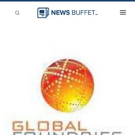
回到首頁
新聞稿分類
登入
刊登