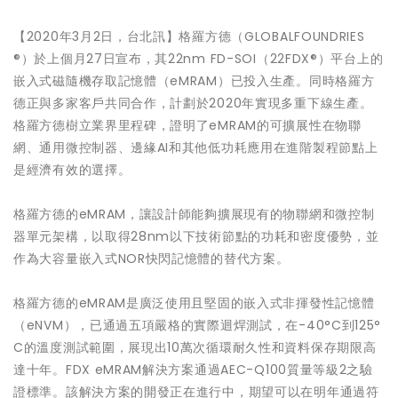
【2020年3月2日，台北訊】格羅方德（GLOBALFOUNDRIES
®）於上個月27日宣布，其22nm FD-SOI（22FDX®）平台上的
嵌入式磁隨機存取記憶體（eMRAM）已投入生產。同時格羅方
德正與多家客戶共同合作，計劃於2020年實現多重下線生產。
格羅方德樹立業界里程碑，證明了eMRAM的可擴展性在物聯
網、通用微控制器、邊緣AI和其他低功耗應用在進階製程節點上
是經濟有效的選擇。
格羅方德的eMRAM，讓設計師能夠擴展現有的物聯網和微控制
器單元架構，以取得28nm以下技術節點的功耗和密度優勢，並
作為大容量嵌入式NOR快閃記憶體的替代方案。
格羅方德的eMRAM是廣泛使用且堅固的嵌入式非揮發性記憶體
（eNVM），已通過五項嚴格的實際迴焊測試，在-40°C到125°
C的溫度測試範圍，展現出10萬次循環耐久性和資料保存期限高
達十年。FDX eMRAM解決方案通過AEC-Q100質量等級2之驗
證標準。該解決方案的開發正在進行中，期望可以在明年通過符