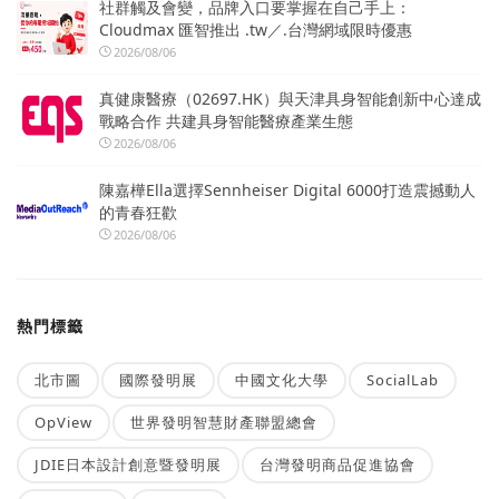
社群觸及會變，品牌入口要掌握在自己手上：
Cloudmax 匯智推出 .tw／.台灣網域限時優惠
2026/08/06
真健康醫療（02697.HK）與天津具身智能創新中心達成
戰略合作 共建具身智能醫療產業生態
2026/08/06
陳嘉樺Ella選擇Sennheiser Digital 6000打造震撼動人
的青春狂歡
2026/08/06
熱門標籤
北市圖
國際發明展
中國文化大學
SocialLab
OpView
世界發明智慧財產聯盟總會
JDIE日本設計創意暨發明展
台灣發明商品促進協會