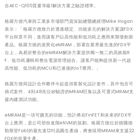
合AEC-Q100質量等級1解決方案之驗證標準。
格羅方德汽車與工業多市場部門資深副總暨總經理Mike Hogan
表示：「格羅方德致力於透過穩定、功能多元的解決方案讓FDX
平台與眾不同，進而讓客戶以高性能和低功耗之應用來開發創新
產品。格羅方德的差異化eMRAM，部署在業界最先進的FDX平
台上，為易於整合的eMRAM解決方案提供獨一無二的高效能R
F、低功耗邏輯和整合電源管理組合。讓客戶能夠提供新一代超
高性能、低功耗的MCU和已連接的IoT應用。」
格羅方德與設計合作夥伴今起提供客製化設計套件，其中包含可
插式套件、4到48兆位矽驗證的MRAM巨集以及可選式MRAM支
援內建測試功能。
eMRAM是一項可擴充的功能，預計將在FinFET和未來的FDX平
台上應用，是公司部份進階eNVM的規劃。格羅方德位於德國德
勒斯登Fab1的最先進12吋晶圓生產線，將會採用MRAM來支援22
FDX的批量生產。