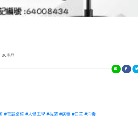
3C產品
椅
#
電競桌椅
#
人體工學
#
抗菌
#
病毒
#
口罩
#
消毒