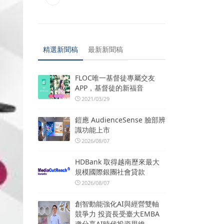
精選新聞稿
最新新聞稿
FLOC唯一基督徒專屬交友
APP，基督徒的新福音
2021/03/29
鎧應 AudienceSense 臉部辨
識功能上市
2026/08/07
HDBank 取得越南歷來最大
規模國際銀團社會貸款
2026/08/07
創智動能強化AI與經營雙軸
競爭力 投資長受臺大EMBA
邀分享AI時代投資思維