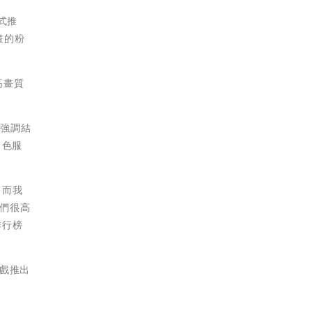
式推
畫的粉
高畫
質
戲強調結
角色服
，
而我
我們很高
排行榜
戲推出