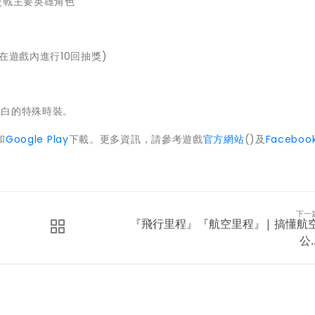
交戰主要英雄角色
在遊戲內進行1
0回抽獎)
莎白的特殊時裝。
和
Google Play
下載。更多資訊，
請參考遊戲
官方網站
()及
Facebo
下一
『飛行里程』『航空里程』| 搞懂航
公..