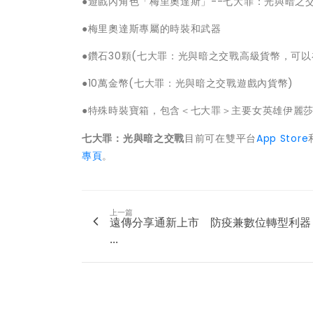
●遊戲內角色「梅里奧達斯」--七大罪：光與暗之
●梅里奧達斯專屬的時裝和武器
●鑽石30顆(七大罪：光與暗之交戰高級貨幣，可以
●10萬金幣(七大罪：光與暗之交戰遊戲內貨幣)
●特殊時裝寶箱，包含＜七大罪＞主要女英雄伊麗
七大罪：光與暗之交戰
目前可在雙平台
App Store
專頁
。
上一篇
遠傳分享通新上市 防疫兼數位轉型利器
...