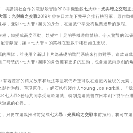
布，
與講談社合作的電影般冒險RPG手機遊戲
七大罪：光與暗之交戰
正
大罪：光與暗之交戰
2019年曾在日本創下雙平台排行榜冠軍，
原作動
世界
，並以<七大罪>團長的身分，在遊戲中享受梅里奧達斯的旅程。
旅程，
轉變成高度互動、娛樂性十足的手機遊戲體驗。令人驚豔的3D
版配音獻聲，
讓＜七大罪＞的英雄在遊戲中栩栩如生重現。
屬的團隊，
並使用全新以卡片為基礎的戰鬥系統來打敗對手。
這款遊
無二時裝的<七大罪>團隊的角色擁有更多的互動，
包含遊戲內原創的
>有著豐富的精
采故事和玩法等是我們希望可以在遊戲內呈現的元素
來製作遊戲、
重現原作。」網石執行製作人Young Jae Park說，「
和<七大罪>粉絲共同享受這款遊戲。
特別是遊戲曾在日本創下雙平台
款遊戲的心得。」
約，
只要在遊戲推出前完成
七大罪：光與暗之交戰
事前預約，
將可在遊