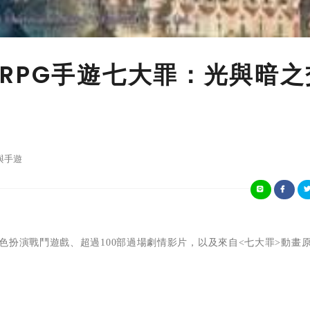
險RPG手遊七大罪：光與暗之
與手遊
色扮演戰鬥遊戲、超過
100
部過場劇情影片，
以及來自
<
七大罪
>
動畫