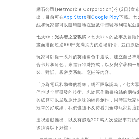
網石公司(Netmarble Corporation)今(3日)宣
出，目前可在
App Store
和
Google Play
下載。
七
絲和玩家都可以隨時隨地在遊戲中體驗布利塔尼亞
七大罪：光與暗之交戰
將＜七大罪＞的故事及冒險
畫面搭配超過100部充滿張力的過場劇情，並由原
玩家可以從一系列的英雄角色中選取、建立自己專
合卡片和角色，來進行特殊招式，
以及與穿著獨一
裝、對話、親密度系統、烹飪等內容。
「身為電玩和動畫的粉絲，網石團隊認為，<七大罪
們也以全新研發的技術、忠於原作動畫粉絲的期待
興總算可以呈現原汁原味的經典創作，
同時讓玩家
冠軍的好成績，
我們也迫不及待看到全球玩家對這
慶祝遊戲推出，以及有超過200萬人次登記事前預
後獲得以下好禮：