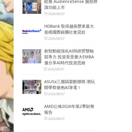
鎧應 AudienceSense 臉部辨
識功能上市
2026/08/07
HDBank 取得越南歷來最大
規模國際銀團社會貸款
2026/08/07
創智動能強化AI與經營雙軸
競爭力 投資長受臺大EMBA
邀分享AI時代投資思維
2026/08/07
ASUSx三麗鷗耍酷聯萌 潮玩
開學祭搶抱AI筆電！
2026/08/07
AMD公佈2026年第2季財務
報告
2026/08/07