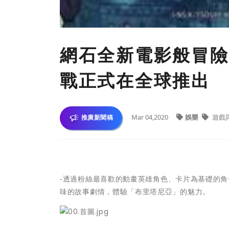
​網石全新電影般冒
戰正式在全球推出
Mar 04,2020
娛樂
遊戲
推廣新聞稿
-
透過粉絲最喜歡的動畫英雄角色、
卡片為基礎的角
味的故事劇情，體驗「布里塔尼亞」
的魅力。