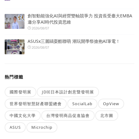
創智動能強化AI與經營雙軸競爭力 投資長受臺大EMBA
邀分享AI時代投資思維
2026/08/07
ASUSx三麗鷗耍酷聯萌 潮玩開學祭搶抱AI筆電！
2026/08/07
熱門標籤
國際發明展
JDIE日本設計創意暨發明展
世界發明智慧財產聯盟總會
SocialLab
OpView
中國文化大學
台灣發明商品促進協會
北市圖
ASUS
Microchip