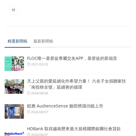
精選新聞稿
最新新聞稿
FLOC唯一基督徒專屬交友APP，基督徒的新福音
2021/03/29
天上父親的愛延續化作希望力量！ 六名子女捐贈家扶
「南投映全號」延續善的循環
2026/08/08
鎧應 AudienceSense 臉部辨識功能上市
2026/08/07
HDBank 取得越南歷來最大規模國際銀團社會貸款
2026/08/07