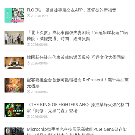
FLOC唯一基督徒專屬交友APP，基督徒的新福音
2021/03/29
「北上次數」成花東備孕夫妻困境！宜蘊串聯花蓮門諾
醫院：減輕交通、時間、經濟負擔
2026/08/06
韓國新任駐台代表黃載皓返回母校 巧遇文化大學同窗
2026/08/06
配客嘉推全台首創可循環禮盒 RePresent！滿千再抽萬
元機票
2026/08/06
《THE KING OF FIGHTERS AFK》操控翠綠火焰的格鬥
家「阿修．克里門森」登場
2026/08/06
Microchip攜手美光科技展示高效能PCIe Gen6儲存架