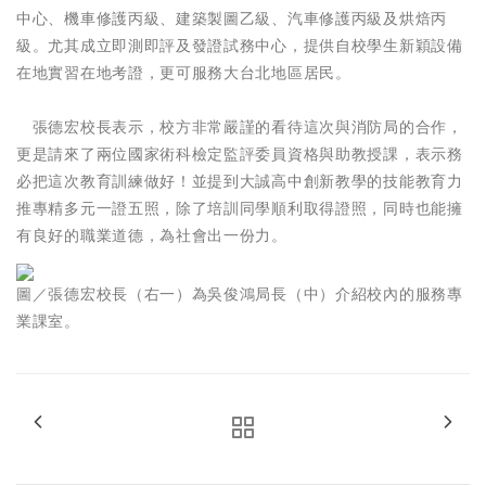
中心、機車修護丙級、建築製圖乙級、汽車修護丙級及烘焙丙
級。尤其成立即測即評及發證試務中心，提供自校學生新穎設備
在地實習在地考證，更可服務大台北地區居民。
張德宏校長表示，校方非常嚴謹的看待這次與消防局的合作，
更是請來了兩位國家術科檢定監評委員資格與助教授課，表示務
必把這次教育訓練做好！並提到大誠高中創新教學的技能教育力
推專精多元一證五照，除了培訓同學順利取得證照，同時也能擁
有良好的職業道德，為社會出一份力。
圖／張德宏校長（右一）為吳俊鴻局長（中）介紹校內的服務專
業課室。