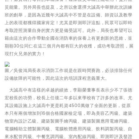
災能量。另外局長也提及，之所以會選擇大誠高中舉辦此次訓練
班的創舉，是因為近幾年大誠高中不管是在設備、師資以及教學
上的表現都獲得國家肯定！尤其是即測即評這點，民眾可以即時
考取證照測量自身的實力更是備受認可。此外，局長也希望可以
籍由這次的合作帶動全國在消防車的保養上有更創新的思維，並
期盼30位同仁在這三個月內都有巨大的收穫，成功考取證照，展
現打火兄弟的實力！
圖／吳俊鴻局長表示消防工作就是在跟時間賽跑，必須排除任何
設備故障的可能性，因此這次的培訓課程意義重大。
大誠高中有這樣的卓越的績效，李顯榮董事長表示少不了張德
宏校長的功勞，校長上任後二年多以來學校有了許多的改革。尤
其設備設施上大誠高中更是耗資4500萬做了全面的更新，從原
本只有兩個增加到16個合格國家檢定場，即為美容乙丙級、建築
物室內設計乙級、建築製圖手繪丙級、建築製圖應用電繪丙級、
電腦輔助立體製圖丙級、電腦軟體應用丙級、飲料調製丙級、自
來水配管丙級、中餐烹調丙級、室內配線丙級、即測即評及發證