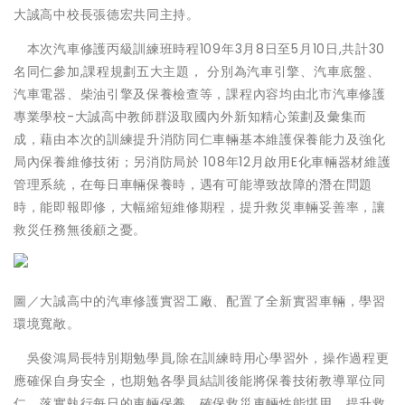
大誠高中校長張德宏共同主持。
本次汽車修護丙級訓練班時程109年3月8日至5月10日,共計30
名同仁參加,課程規劃五大主題， 分別為汽車引擎、汽車底盤、
汽車電器、柴油引擎及保養檢查等，課程內容均由北市汽車修護
專業學校-大誠高中教師群汲取國內外新知精心策劃及彙集而
成，藉由本次的訓練提升消防同仁車輛基本維護保養能力及強化
局內保養維修技術；另消防局於 108年12月啟用E化車輛器材維護
管理系統，在每日車輛保養時，遇有可能導致故障的潛在問題
時，能即報即修，大幅縮短維修期程，提升救災車輛妥善率，讓
救災任務無後顧之憂。
圖／大誠高中的汽車修護實習工廠、配置了全新實習車輛，學習
環境寬敞。
吳俊鴻局長特別期勉學員,除在訓練時用心學習外，操作過程更
應確保自身安全，也期勉各學員結訓後能將保養技術教導單位同
仁，落實執行每日的車輛保養，確保救災車輛性能堪用，提升救