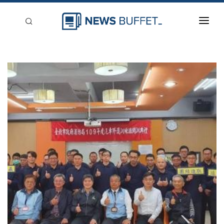
回到首頁
新聞稿分類
登入
刊登