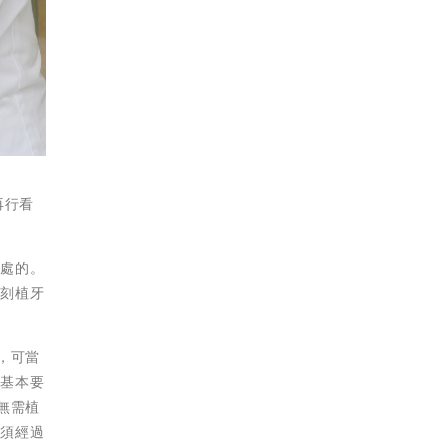
再行看
用處的。
即刻植牙
，可當
的基本要
無需植
必須經過