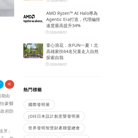
2026/08/07
AMD Ryzen™ AI Halo專為
Agentic Era打造，代理編排
速度最高提升34%
2026/08/07
童心浪花．水FUN一夏！北
高雄家扶64名兒童走入自然
探索自我
2026/08/07
熱門標籤
初期由
黃怡豪醫
國際發明展
照政府防
JDIE日本設計創意暨發明展
世界發明智慧財產聯盟總會
植牙」