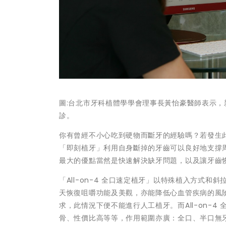
圖:台北市牙科植體學學會理事長黃怡豪醫師表示，
診。
你有曾經不小心吃到硬物而斷牙的經驗嗎？若發生
「即刻植牙」利用自身斷掉的牙齒可以良好地支撐
最大的優點當然是快速解決缺牙問題，以及讓牙齒
「All-on-4 全口速定植牙」以特殊植入方式
天恢復咀嚼功能及美觀，亦能降低心血管疾病的風
求，此情況下便不能進行人工植牙。而All-on-
骨、性價比高等等，作用範圍亦廣：全口、半口無