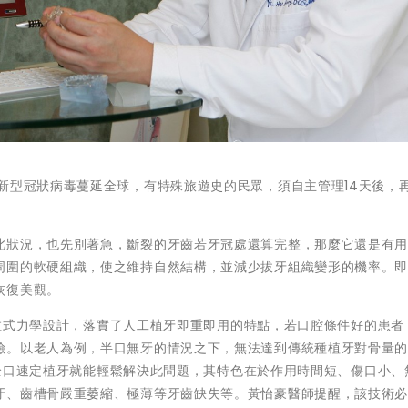
新型冠狀病毒蔓延全球，有特殊旅遊史的民眾，須自主管理14天後，
此狀況，也先別著急，斷裂的牙齒若牙冠處還算完整，那麼它還是有
周圍的軟硬組織，使之維持自然結構，並減少拔牙組織變形的機率。
恢復美觀。
和斜拉式力學設計，落實了人工植牙即重即用的特點，若口腔條件好的患者
險。以老人為例，半口無牙的情況之下，無法達到傳統種植牙對骨量
4 全口速定植牙就能輕鬆解決此問題，其特色在於作用時間短、傷口小、
牙、齒槽骨嚴重萎縮、極薄等牙齒缺失等。黃怡豪醫師提醒，該技術