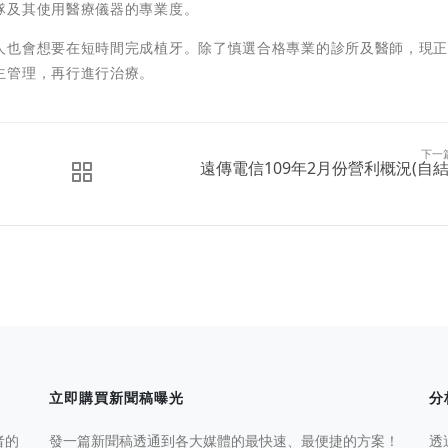
隊及其使用醫療儀器的專業度。
人也會想要在短時間完成植牙。除了慎選合格專業的診所及醫師，現
主管理，再行進行治療。
下一
遠傳電信109年2月份營利概況(自結
立即購買新聞稿曝光
分
者的
發一篇新聞稿透通到各大媒體的最快速、最便捷的方案！
透