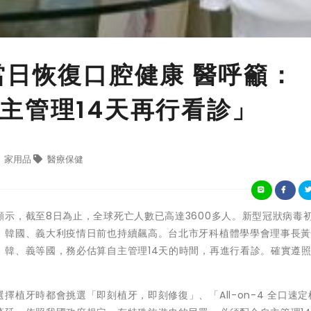
當日恢復口腔健康 醫呼籲：
主管理14天再行看診」
家用品
醫療保健
示，截至8日為止，全球死亡人數已高達3600多人。新型冠狀病毒
，韓國、義大利疫情日前也持續飆高。台北市牙科植體學學會理事長
、韓、義等國，務必估算自主管理14天的時間，再進行看診。確實遵
植牙時都會挑選「即刻植牙，即刻修復」、「All-on-4 全口速定