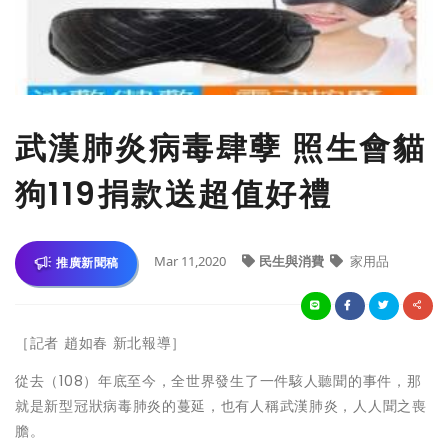
武漢肺炎病毒肆孽 照生會貓
狗119捐款送超值好禮
Mar 11,2020
民生與消費
家用品
推廣新聞稿
［記者 趙如春 新北報導］
從去（108）年底至今，全世界發生了一件駭人聽聞的事件，那
就是新型冠狀病毒肺炎的蔓延，也有人稱武漢肺炎，人人聞之喪
膽。