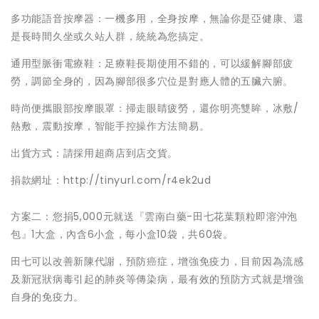
多功能語音按摩器：一機多用，全身按摩，無論你是亞健康、還
是長時間久坐或久站人群，統統為您搞定。
通用型脈衝電療鞋：足療鞋長期使用不錯的，可以緩解腳部疲
勞，調節全身的，因為腳部很多穴位是對應人體的五臟六腑。
時尚便攜眼部按摩眼罩：掃走眼睛疲勞，還你明亮雙眸，冰敷/
熱敷，震動按摩，智能手控操作方法簡易。
出貨方式：請採用超商店到店交貨。
捐款網址：http://tinyurl.com/r4ek2ud
方案二：您捐5,000元就送『雲南白藥-田七花葉顆粒即溶沖泡
包』1大盒，內含6小盒，每小盒10袋，共60袋。
田七可以改善新陳代謝，預防癌症，增強免疫力，目前因為流感
及新冠狀病毒引起的肺炎等傳染病，最有效的預防方式就是增強
自身的免疫力。