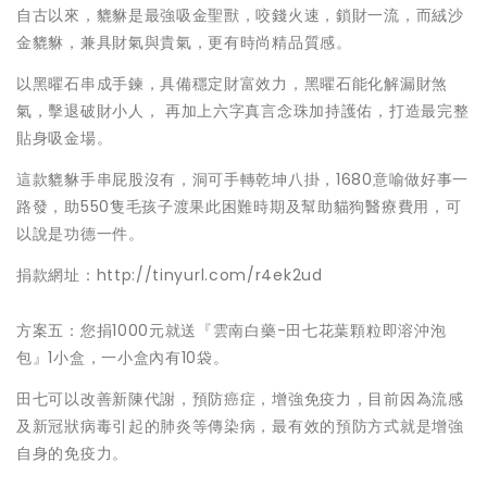
自古以來，貔貅是最強吸金聖獸，咬錢火速，鎖財一流，而絨沙
金貔貅，兼具財氣與貴氣，更有時尚精品質感。
以黑曜石串成手鍊，具備穩定財富效力，黑曜石能化解漏財煞
氣，擊退破財小人， 再加上六字真言念珠加持護佑，打造最完整
貼身吸金場。
這款貔貅手串屁股沒有，洞可手轉乾坤八掛，1680意喻做好事一
路發，助550隻毛孩子渡果此困難時期及幫助貓狗醫療費用，可
以說是功德一件。
捐款網址：http://tinyurl.com/r4ek2ud
方案五：您捐1000元就送『雲南白藥-田七花葉顆粒即溶沖泡
包』1小盒，一小盒內有10袋。
田七可以改善新陳代謝，預防癌症，增強免疫力，目前因為流感
及新冠狀病毒引起的肺炎等傳染病，最有效的預防方式就是增強
自身的免疫力。