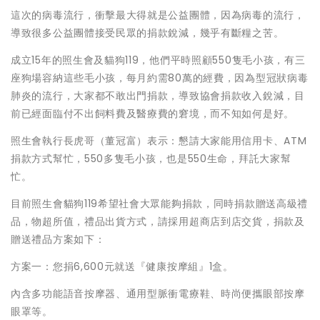
這次的病毒流行，衝擊最大得就是公益團體，因為病毒的流行，
導致很多公益團體接受民眾的捐款銳減，幾乎有斷糧之苦。
成立15年的照生會及貓狗119，他們平時照顧550隻毛小孩，有三
座狗場容納這些毛小孩，每月約需80萬的經費，因為型冠狀病毒
肺炎的流行，大家都不敢出門捐款，導致協會捐款收入銳減，目
前已經面臨付不出飼料費及醫療費的窘境，而不知如何是好。
照生會執行長虎哥（董冠富）表示：懇請大家能用信用卡、ATM
捐款方式幫忙，550多隻毛小孩，也是550生命，拜託大家幫
忙。
目前照生會貓狗119希望社會大眾能夠捐款，同時捐款贈送高級禮
品，物超所值，禮品出貨方式，請採用超商店到店交貨，捐款及
贈送禮品方案如下：
方案一：您捐6,600元就送『健康按摩組』1盒。
內含多功能語音按摩器、通用型脈衝電療鞋、時尚便攜眼部按摩
眼罩等。