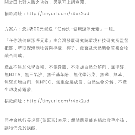
關於田七對人體之功效，民眾可上網查閱。
捐款網址：http://tinyurl.com/r4ek2ud
方案六：您捐500元就送『任你洗-健康潔淨元素』一瓶。
『任你洗健康潔凈元素』由台灣發展研究院環境科技研究所監督
把關，萃取深海礦物質與檸檬、椰子、蘆薈及天然礦物質複合物
融合而成。
產品不添加化學香精、不傷身體、不添加自然分解劑，無甲醇、
無EDTA、無三氯沙、無壬基苯酚、無化學污染、無磷、無苯、
無螢光增白劑、無NPEO、無重金屬成份，自然生物分解，不產
生環境荷爾蒙。
捐款網址：http://tinyurl.com/r4ek2ud
照生會執行長虎哥(董冠富)表示：懇請民眾能狗捐款救毛小孩，
讓牠們免於挨餓。