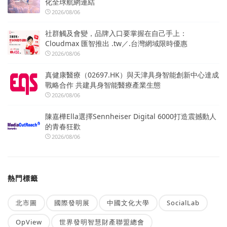
化全球航網連結
2026/08/06
社群觸及會變，品牌入口要掌握在自己手上：
Cloudmax 匯智推出 .tw／.台灣網域限時優惠
2026/08/06
真健康醫療（02697.HK）與天津具身智能創新中心達成
戰略合作 共建具身智能醫療產業生態
2026/08/06
陳嘉樺Ella選擇Sennheiser Digital 6000打造震撼動人
的青春狂歡
2026/08/06
熱門標籤
北市圖
國際發明展
中國文化大學
SocialLab
OpView
世界發明智慧財產聯盟總會