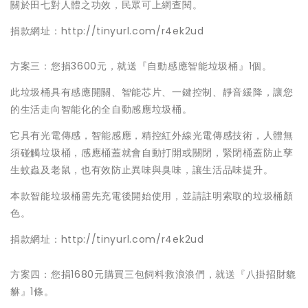
關於田七對人體之功效，民眾可上網查閱。
捐款網址：http://tinyurl.com/r4ek2ud
方案三：您捐3600元，就送『自動感應智能垃圾桶』1個。
此垃圾桶具有感應開關、智能芯片、一鍵控制、靜音緩降，讓您
的生活走向智能化的全自動感應垃圾桶。
它具有光電傳感，智能感應，精控紅外線光電傳感技術，人體無
須碰觸垃圾桶，感應桶蓋就會自動打開或關閉，緊閉桶蓋防止孳
生蚊蟲及老鼠，也有效防止異味與臭味，讓生活品味提升。
本款智能垃圾桶需先充電後開始使用，並請註明索取的垃圾桶顏
色。
捐款網址：http://tinyurl.com/r4ek2ud
方案四：您捐1680元購買三包飼料救浪浪們，就送『八掛招財貔
貅』1條。