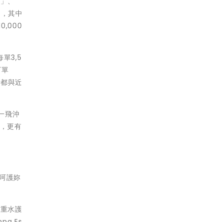
棒」、
是，其中
,000
單3,5
訂單
據都與近
一飛沖
外，更有
呵護妳
雙重水護
a Es