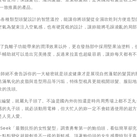
io一致推薦的產品。
為各種類型頭髮設計的智慧溫控，能讓你將頭髮從全濕吹乾到方便造型
空氣為髮束注入空氣感，也有硬質梳的設計，讓妳能將毛躁凌亂的局
了負離子功能帶來的潤澤效果以外，更在發熱部中採用堅果油塗料，
手輔助就可以造出完美捲度，反過來拉直也超級容易，讓妳每天都有
計師絕不會告訴你的一大秘密就是頭皮健康才是展現自然蓬鬆的髮質的
沾滿氧化的皮脂與造型用品等污垢，特殊型梳具更能梳開頭髮、服貼
欲的洗頭。
孩編髮，就屬丸子頭了。不論是國內外街拍還是時尚周秀場上都不乏丸
感的丸子頭，就必須動用電棒，但大忙人的妳一定不會錯過使用的超
是人見人愛。
e Seek「最難抗拒的女性髮型」調查勇奪第一的鮑伯頭，看似簡單卻
一點點變化就能創造不一樣的新鮮感。頂著鮑伯頭的女生感覺特別天