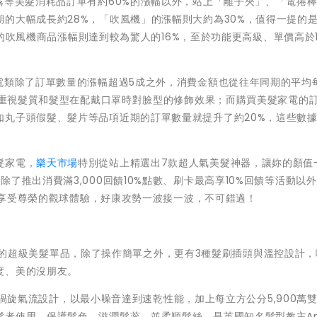
霧等美髮消耗品訂單有約60%的漲幅以外，站上「離子夾」、「電捲
的大幅成長約28%，「吹風機」的漲幅則大約為30%，值得一提的
元的吹風機商品漲幅則達到較為驚人的16%，至於功能更高級、單價高於10
電類除了訂單數量的漲幅超過5成之外，消費金額也從往年同期的平均每
非常重視髮質和髮型在配戴口罩時對臉型的修飾效果；而購買美髮家電的
如丸子頭假髮、髮片等品項近期的訂單數量就提升了約20%，這些數
髮家電，
樂天市場
特別從站上精選出7款超人氣美髮神器，讓妳的顏值
了推出消費滿3,000回饋10%點數、刷卡最高享10%回饋等活動以
廂，享受尊榮的觀球體驗，好康攻勢一波接一波，不可錯過！
的超級美髮單品，除了操作簡單之外，更有3種髮刷插頭與溫控設計，
度、美的沒朋友。
渦旋氣流設計，以最小噪音達到速乾性能，加上每立方公分5,900萬
者使用，保護髮色、滋潤髮蕊、並柔順髮絲，是英國知名髮型教主Ann