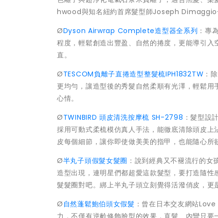
hwood與知名紐約首席髮型師Joseph Dimagg
Ø
Dyson Airwrap Complete造型器全系列
：專
程度，輕鬆創造出豐盈、自然的捲度，更能導引入
直。
Ø
TESCOM負離子直捲造型整髮梳IPH1832TW
：除
更均勻，讓造型後的秀髮自然柔順有光澤，輕鬆用
心情。
Ø
TWINBIRD 頭皮清洗按摩梳 SH-2798
：髮型設
採用可動式柔梳模仿真人手法，能徹底清除頭皮上
皮每個細節，讓你即使做美美的指甲，也能隨心所
Ø
半丸子頭假髮女髮圈
：說到經典又不褪流行的女
造型出現，連明星們都超愛這款髮型，要打造隨性
髮髮圈對吧。綁上半丸子頭立刻覺得活潑俏皮，更
Ø
自然蓬鬆鮑伯頭女假髮
：曾在日本交友網站Lov
力，不僅有逆齡修飾臉型的效果，直髮、內彎只要