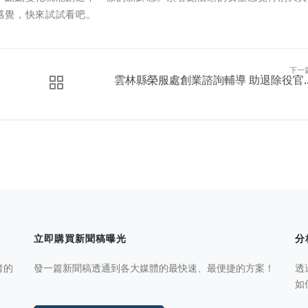
感覺，快來試試看吧。
下一
雲林縣榮服處創業諮詢輔導 助退除役官..
立即購買新聞稿曝光
分
者的
發一篇新聞稿透通到各大媒體的最快速、最便捷的方案！
透
如