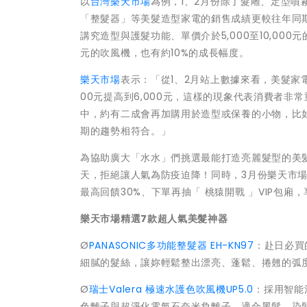
以
台灣樂天市場
為例，1、2月份除了髮雕、定型噴
「整髮器」等美髮造型家電的銷售成績更較往年同期
講究造型與護髮功能、單價介於5,000至10,000
元的吹風機，也有約10%的成長幅度。
樂天市場
表示：「從1、2月站上數據來看，美髮家
00元提高到6,000元，這樣的現象代表消費者
中，約有二成會再加購用於造型或保養的小物，比
期的趨勢相符合。」
為協助廣大「水水」們挑選最能打造亮麗髮型的美
天，拒絕讓人氣為防疫迫降！同時，3月份樂天市場除
最高回饋30%、下單再抽「 桃猿開戰 」VIP包
樂天市場精選7款超人氣美髮神器
Ø
PANASONIC多功能整髮器 EH-KN97
：赴日必買
細膩的髮絲，讓妳輕鬆整出漂亮、蓬鬆、捲翹的弧
Ø
瑞士Valera 極速水護色吹風機UP5.0
：採用智能
色離子與超淨化電氣石奈米負離子，適合黑髮、染髮