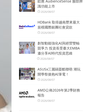
鎧應 AudienceSense 臉部辨
識功能上市
2026/08/07
HDBank 取得越南歷來最大
規模國際銀團社會貸款
2026/08/07
創智動能強化AI與經營雙軸
競爭力 投資長受臺大EMBA
邀分享AI時代投資思維
2026/08/07
ASUSx三麗鷗耍酷聯萌 潮玩
開學祭搶抱AI筆電！
2026/08/07
AMD公佈2026年第2季財務
報告
2026/08/07