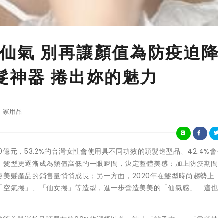
仙氣 別再讓顏值為防疫迫
髮神器 捲出妳的魅力
家用品
億元，53.2%的台灣女性會使用具不同功效的頭髮造型品、42.4%
，髮型更逐漸成為顏值高低的一眼瞬間，決定整體美感；加上防疫期
美髮產品的銷售量悄悄成長；另一方面，2020年在髮型時尚趨勢上
「空氣捲」、「仙女捲」等造型，進一步營造美美的「仙氣感」，這