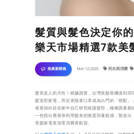
髮質與髮色決定你的
樂天市場精選7款美
Mar 12,2020
民生與消費
推廣新聞稿
愛美是人的天性！根據調查，台灣美髮商機達到300
髮造型家電，而近來隨著口罩成為出門的「標配」
者更傾向於在家中自己研究維護髮型，種種因素都使
一色指出應善加利用髮束的捲度與蓬鬆感，製造出
美髮家電更加受消費者歡迎。