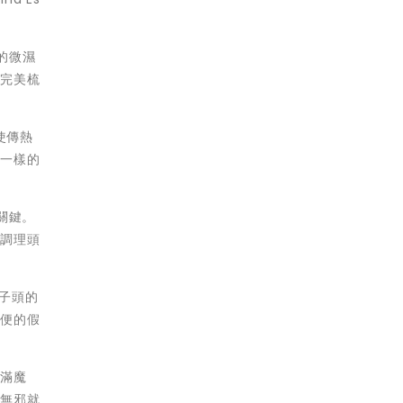
的微濕
部完美梳
使傳熱
不一樣的
關鍵。
地調理頭
子頭的
方便的假
充滿魔
真無邪就