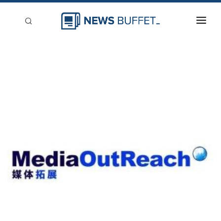
回到首頁
新聞稿分類
登入
刊登