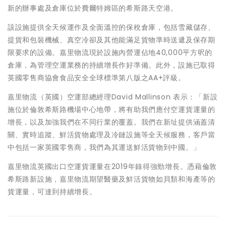
新的辦事處及倉庫位於費爾特姆區的希斯路天空港。
該設施提供全天候運作及全面溫控的保稅倉庫，包括雪藏儲存、
提貨和包裝機械、真空冷卻及其他能滿足貨物準時送遞及保存期
限要求的設備。嘉里物流現於設施內營運佔地40,000平方呎的
倉庫，為管理空運業務的持續增長作好準備。此外，設施已取得
英國零售商協會食品安全全球標準第八版之AA+評級。
嘉里物流（英國）空運部總經理David Mallinson 表示：「新設
施位於倫敦希斯路機場中心地帶，將有助我們應付空運貨運量的
增長，以及加強我們在不同行業的覆蓋。我們在新址提供涵蓋清
關、實時追蹤、鮮活貨物處理及冷鏈設施等全天候服務，客戶當
中包括一家英國零售商，我們為其運送鮮活貨物到中國。」
嘉里物流英國出口空運貨運量在2019年錄得強勁增長。憑藉倫敦
希斯路新設施，嘉里物流期望醫藥及鮮活貨物如貝類和海產等的
貨運量，可達到持續增長。