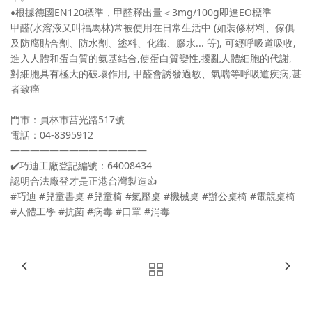
♦️
根據德國EN120標準，甲醛釋出量＜3mg/100g即達EO標準
甲醛(水溶液又叫福馬林)常被使用在日常生活中 (如裝修材料、傢俱
及防腐貼合劑、防水劑、塗料、化纖、膠水... 等), 可經呼吸道吸收,
進入人體和蛋白質的氨基結合,使蛋白質變性,擾亂人體細胞的代謝,
對細胞具有極大的破壞作用, 甲醛會誘發過敏、氣喘等呼吸道疾病,甚
者致癌
門市：員林市莒光路517號
電話：04-8395912
——————————————
✔️
巧迪工廠登記編號：64008434
認明合法廠登才是正港台灣製造
👍
#巧迪
#兒童書桌
#兒童椅
#氣壓桌
#機械桌
#辦公桌椅
#電競桌椅
#人體工學
#抗菌
#病毒
#口罩
#消毒