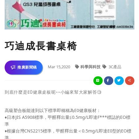
巧迪成長書桌椅
Mar 15,2020
科學與科技
3C產品
推廣新聞稿
到底什麼是E0健康桌板呢~~小編來幫大家解答
🧐
高級塑合板能達到以下標準即稱稱為E0健康板材：
♦️
日本JIS A5908標準，甲醛釋出量≦0.5mg/L即達F***標誌的EO標
準
♦️
根據台灣CNS2215標準，甲醛釋出量＜0.5mg/L即達E0型的EO標
準。