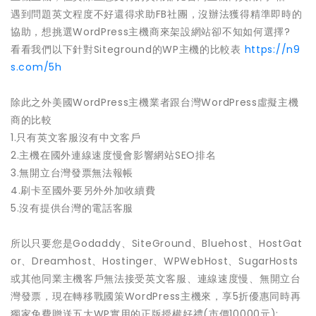
遇到問題英文程度不好還得求助FB社團，沒辦法獲得精準即時的
協助，想挑選WordPress主機商來架設網站卻不知如何選擇?
看看我們以下針對Siteground的WP主機的比較表
https://n9
s.com/5h
除此之外美國WordPress主機業者跟台灣WordPress虛擬主機
商的比較
1.只有英文客服沒有中文客戶
2.主機在國外連線速度慢會影響網站SEO排名
3.無開立台灣發票無法報帳
4.刷卡至國外要另外外加收續費
5.沒有提供台灣的電話客服
所以只要您是Godaddy、SiteGround、Bluehost、HostGat
or、Dreamhost、Hostinger、WPWebHost、SugarHosts
或其他同業主機客戶無法接受英文客服、連線速度慢、無開立台
灣發票，現在轉移戰國策WordPress主機來，享5折優惠同時再
獨家免費贈送五大WP實用的正版授權好禮(市價10000元):