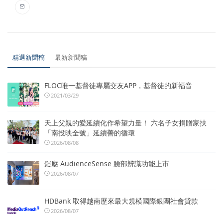
精選新聞稿
最新新聞稿
FLOC唯一基督徒專屬交友APP，基督徒的新福音
2021/03/29
天上父親的愛延續化作希望力量！ 六名子女捐贈家扶
「南投映全號」延續善的循環
2026/08/08
鎧應 AudienceSense 臉部辨識功能上市
2026/08/07
HDBank 取得越南歷來最大規模國際銀團社會貸款
2026/08/07