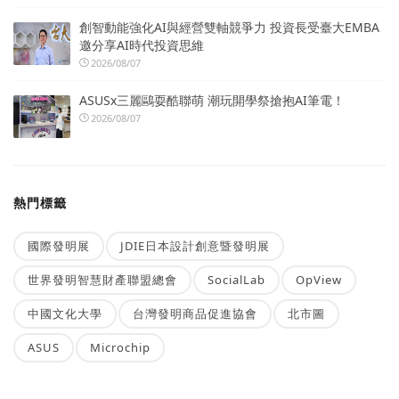
創智動能強化AI與經營雙軸競爭力 投資長受臺大EMBA
邀分享AI時代投資思維
2026/08/07
ASUSx三麗鷗耍酷聯萌 潮玩開學祭搶抱AI筆電！
2026/08/07
熱門標籤
國際發明展
JDIE日本設計創意暨發明展
世界發明智慧財產聯盟總會
SocialLab
OpView
中國文化大學
台灣發明商品促進協會
北市圖
ASUS
Microchip