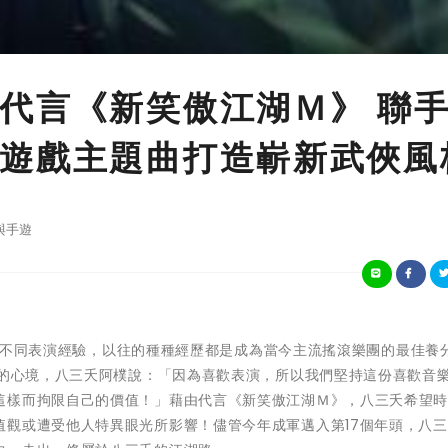
代言《新笑傲江湖Ｍ》 聯
遊戲主題曲打造嶄新武俠風
與手遊
累各式不同表演經驗，以往的種種經歷都是成為當今主流搖滾樂團的最佳養
來的心境，八三夭阿樸說：「因為喜歡表演，所以我們堅持這份喜歡音
這樣而拘限自己的價值！」藉由代言《新笑傲江湖Ｍ》，八三夭希望
值觀或遭受他人特異眼光所影響！儘管今年成軍邁入第17個年頭，八