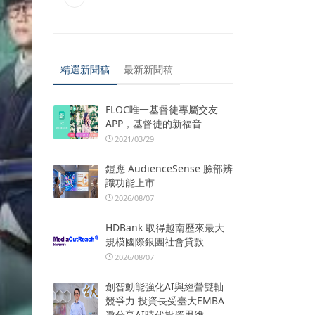
精選新聞稿
最新新聞稿
FLOC唯一基督徒專屬交友
APP，基督徒的新福音
2021/03/29
鎧應 AudienceSense 臉部辨
識功能上市
2026/08/07
HDBank 取得越南歷來最大
規模國際銀團社會貸款
2026/08/07
創智動能強化AI與經營雙軸
競爭力 投資長受臺大EMBA
邀分享AI時代投資思維