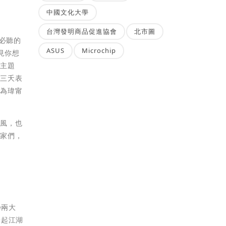
中國文化大學
台灣發明商品促進協會
北市圖
戀必聽的
ASUS
Microchip
見你想
典主題
八三夭表
因為瑋甯
曲風，也
玩家們，
e兩大
一起江湖