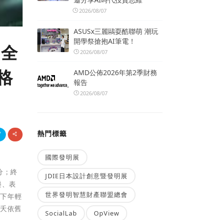
2026/08/07
ASUSx三麗鷗耍酷聯萌 潮玩
開學祭搶抱AI筆電！
手全
2026/08/07
格
AMD公佈2026年第2季財務
報告
2026/08/07
熱門標籤
國際發明展
分；終
JDIE日本設計創意暨發明展
樂、表
世界發明智慧財產聯盟總會
時下年輕
三夭依舊
SocialLab
OpView