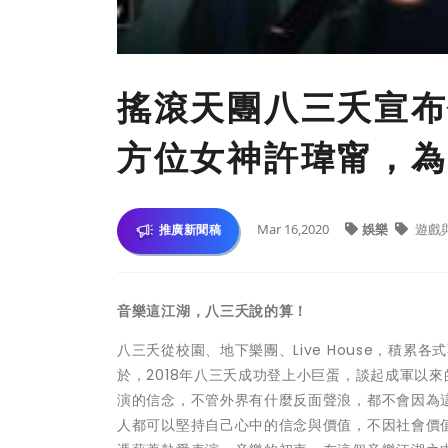
搖滾天團八三夭宣布
方位女神許瑋甯，為
Mar 16,2020
娛樂
遊戲
推廣新聞稿
音樂這江湖，八三夭說的算！
八三夭從校園、地下樂團、Live House，積
於，2018年八三夭成功登上小巨蛋，談起成軍以
演的信念，不管外界有什麼反面聲浪，都不會因為
人都可以堅持自己心中的信念與價值，不因社會價