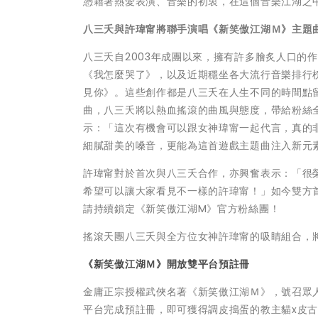
憑藉著熱愛表演、音樂的初衷，在這個音樂江湖之
八三夭與許瑋甯將聯手演唱《新笑傲江湖Ｍ》主題
八三夭自2003年成團以來，擁有許多膾炙人口的作
《我怎麼哭了》，以及近期穩坐各大流行音樂排行榜
見你》。這些創作都是八三夭在人生不同的時間點
曲，八三夭將以熱血搖滾的曲風與態度，帶給粉絲
示：「這次有機會可以跟女神瑋甯一起代言，真的
細膩甜美的嗓音，更能為這首遊戲主題曲注入新元
許瑋甯對於首次與八三夭合作，亦興奮表示：「很
希望可以讓大家看見不一樣的許瑋甯！」如今雙方
請持續鎖定《新笑傲江湖M》官方粉絲團！
搖滾天團八三夭與全方位女神許瑋甯的吸睛組合，
《新笑傲江湖Ｍ》開放雙平台預註冊
金庸正宗授權武俠名著《新笑傲江湖Ｍ》，號召眾人一起勇
平台完成預註冊，即可獲得調皮搗蛋的教主貓x皮