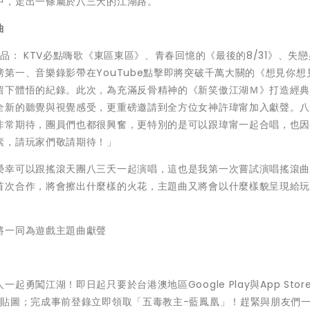
中，走出一條屬於八三夭的江湖路。
曲
品： KTV必點嗨歌《東區東區》、青春回憶的《最後的8/31》、失
第一、音樂錄影帶在YouTube點擊即將突破千萬大關的《想見你想
留下體悟的紀錄。此次，為充滿反骨精神的《新笑傲江湖Ｍ》打造經
全新的聽覺與視覺感受，更重磅邀請到全方位女神許瑋甯加入獻聲。
非常期待，團員們也都很興奮，更特別的是可以跟瑋甯一起合唱，也
素，請玩家們敬請期待！」
榮幸可以跟搖滾天團八三夭一起演唱，這也是我第一次嘗試演唱搖滾
首次合作，將會擦出什麼樣的火花，主題曲又將會以什麼樣貌呈現給
將一同為遊戲主題曲獻聲
闖江湖！即日起只要於台港澳地區Google Play與App Stor
古貼圖；完成事前登錄立即領取「五毒教主-藍鳳凰」！趕緊與朋友們