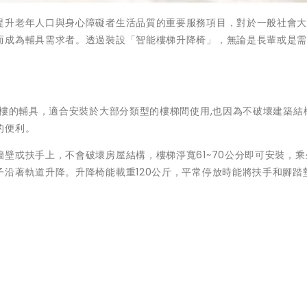
提升老年人口與身心障礙者生活品質的重要服務項目，對於一般社會
而成為輔具需求者。透過裝設「智能樓梯升降椅」，無論是長輩或是
下樓的輔具，適合安裝於大部分類型的樓梯間使用,也因為不破壞建築結
的便利。
壁或扶手上，不會破壞房屋結構，樓梯淨寬61~70公分即可安裝，乘
沿著軌道升降。升降椅能載重120公斤，平常停放時能將扶手和腳踏