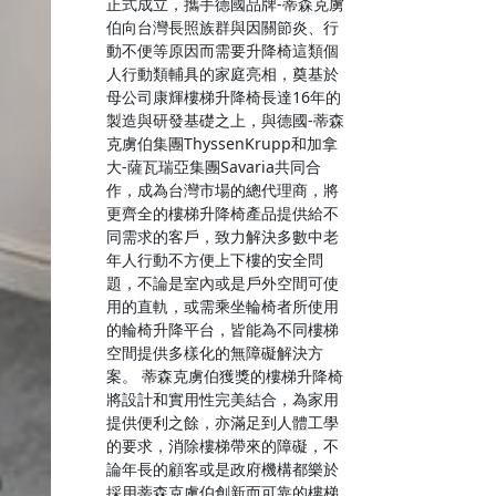
正式成立，攜手德國品牌-蒂森克虜
伯向台灣長照族群與因關節炎、行
動不便等原因而需要升降椅這類個
人行動類輔具的家庭亮相，奠基於
母公司康輝樓梯升降椅長達16年的
製造與研發基礎之上，與德國-蒂森
克虜伯集團ThyssenKrupp和加拿
大-薩瓦瑞亞集團Savaria共同合
作，成為台灣市場的總代理商，將
更齊全的樓梯升降椅產品提供給不
同需求的客戶，致力解決多數中老
年人行動不方便上下樓的安全問
題，不論是室內或是戶外空間可使
用的直軌，或需乘坐輪椅者所使用
的輪椅升降平台，皆能為不同樓梯
空間提供多樣化的無障礙解決方
案。 蒂森克虜伯獲獎的樓梯升降椅
將設計和實用性完美結合，為家用
提供便利之餘，亦滿足到人體工學
的要求，消除樓梯帶來的障礙，不
論年長的顧客或是政府機構都樂於
採用蒂森克虜伯創新而可靠的樓梯