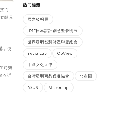
熱門標籤
大眾而
需要輔具
國際發明展
JDIE日本設計創意暨發明展
世界發明智慧財產聯盟總會
構，使
SocialLab
OpView
中國文化大學
坐時繫
墊收折
台灣發明商品促進協會
北市圖
ASUS
Microchip