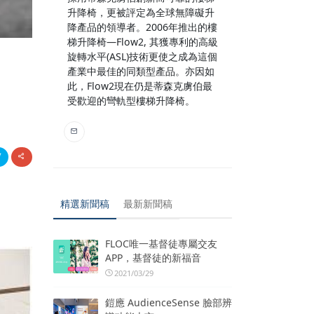
升降椅，更被評定為全球無障礙升
降產品的領導者。2006年推出的樓
梯升降椅—Flow2, 其獲專利的高級
旋轉水平(ASL)技術更使之成為這個
產業中最佳的同類型產品。亦因如
此，Flow2現在仍是蒂森克虜伯最
受歡迎的彎軌型樓梯升降椅。
精選新聞稿
最新新聞稿
FLOC唯一基督徒專屬交友
APP，基督徒的新福音
2021/03/29
鎧應 AudienceSense 臉部辨