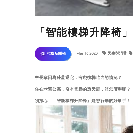
「智能樓梯升降椅」
Mar 16,2020
民生與消費
推廣新聞稿
中長輩因為膝蓋退化，
有
爬樓梯吃力的情況？
住在老舊公寓，沒有電梯的
透天厝
，該怎麼辦呢？
別擔心，「智能樓梯升降椅」是
您
行動的好幫手！