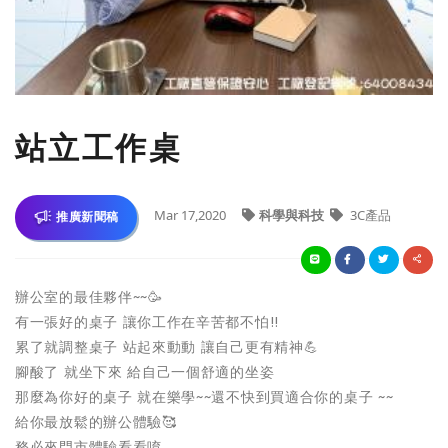
站立工作桌
Mar 17,2020
科學與科技
3C產品
推廣新聞稿
辦公室的最佳夥伴~~
🥳
有一張好的桌子 讓你工作在辛苦都不怕!!
累了就調整桌子 站起來動動 讓自己更有精神
💪
腳酸了 就坐下來 給自己一個舒適的坐姿
那麼為你好的桌子 就在樂學~~還不快到買適合你的桌子 ~~
給你最放鬆的辦公體驗
🥰
務必來門市體驗看看唷