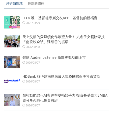
精選新聞稿
最新新聞稿
FLOC唯一基督徒專屬交友APP，基督徒的新福音
2021/03/29
天上父親的愛延續化作希望力量！ 六名子女捐贈家扶
「南投映全號」延續善的循環
2026/08/08
鎧應 AudienceSense 臉部辨識功能上市
2026/08/07
HDBank 取得越南歷來最大規模國際銀團社會貸款
2026/08/07
創智動能強化AI與經營雙軸競爭力 投資長受臺大EMBA
邀分享AI時代投資思維
2026/08/07