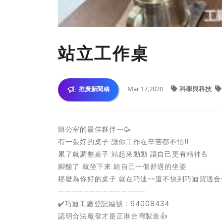
站立工作桌
Mar 17,2020
科學與科技
推廣新聞稿
辦公室的最佳夥伴~~
🥳
有一張好的桌子 讓你工作在辛苦都不怕!!
累了就調整桌子 站起來動動 讓自己更有精神
💪
腳酸了 就坐下來 給自己一個舒適的坐姿
那麼為你好的桌子 就在巧迪~~還不快到巧迪買適合你
——————————————
✔️
巧迪工廠登記編號：64008434
認明合法廠登才是正港台灣製造
👍