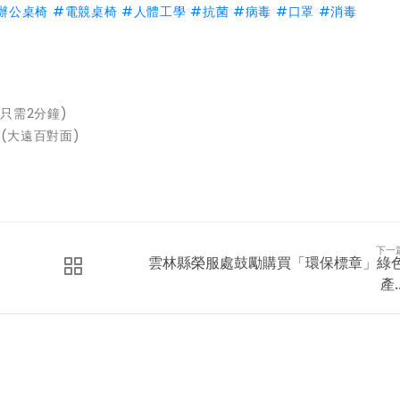
辦公桌椅
#
電競桌椅
#
人體工學
#
抗菌
#
病毒
#
口罩
#
消毒
只需2分鐘)
(大遠百對面)
下一
雲林縣榮服處鼓勵購買「環保標章」綠
產..