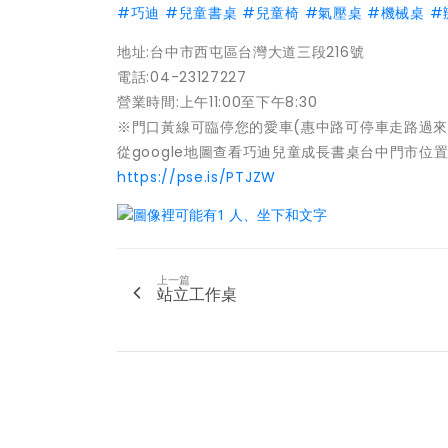
#
巧迪
#
兒童書桌
#
兒童椅
#
氣壓桌
#
機械桌
#
地址:台中市西屯區台灣大道三段216號
電話:04-23127227
營業時間:上午11:00至下午8:30
※門口黃線可臨停您的愛車(惠中路可停車走路過來
從google地圖查看巧迪兒童成長書桌台中門市位置
https://pse.is/PTJZW
上一篇
站立工作桌