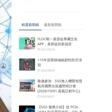
精選新聞稿
最新新聞稿
FLOC唯一基督徒專屬交友
APP，基督徒的新福音
2021/03/29
115年苗栗縣城鎮韌性防空演
習
2026/08/07
敬邀參加 - SGS無人機暨智慧
載具國際法規趨勢研討會
(2026/10/01.嘉義亞創中心)
2026/08/07
【SGS 服務介紹】從 PCIe、
USB4 到充電與資安：GRL 多