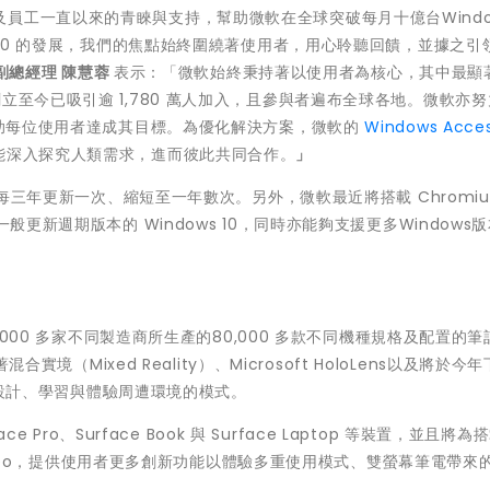
工一直以來的青睞與支持，幫助微軟在全球突破每月十億台Window
s 10 的發展，我們的焦點始終圍繞著使用者，用心聆聽回饋，並據之引
副總經理
陳慧蓉
表示：「微軟始終秉持著以使用者為核心，其中最顯
立至今已吸引逾 1,780 萬人加入，且參與者遍布全球各地。微軟亦
以幫助每位使用者達成其目標。為優化解決方案，微軟的
Windows Access
能深入探究人類需求，進而彼此共同合作。
」
去的每三年更新一次、縮短至一年數次。另外，微軟最近將搭載 Chromi
般更新週期版本的 Windows 10，同時亦能夠支援更多Windows
1,000 多家不同製造商所生產的80,000 多款不同機種規格及配置的
合實境（Mixed Reality）、Microsoft HoloLens以及將於今
設計、學習與體驗周遭環境的模式。
 Pro、Surface Book 與 Surface Laptop 等裝置，並且將為
e Neo，提供使用者更多創新功能以體驗多重使用模式、雙螢幕筆電帶來