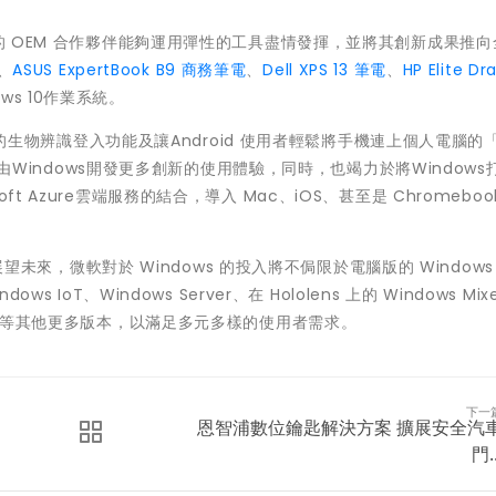
軟的 OEM 合作夥伴能夠運用彈性的工具盡情發揮，並將其創新成果推
、
ASUS ExpertBook B9 商務筆電
、
Dell XPS 13 筆電
、
HP Elite Dr
ws 10作業系統。
lo 的生物辨識登入功能及讓Android 使用者輕鬆將手機連上個人電腦的
將經由Windows開發更多創新的使用體驗，同時，也竭力於將Windows
 Azure雲端服務的結合，導入 Mac、iOS、甚至是 Chromeboo
。
，展望未來，微軟對於 Windows 的投入將不侷限於電腦版的 Windows 
IoT、Windows Server、在 Hololens 上的 Windows Mixe
dows 10X等其他更多版本，以滿足多元多樣的使用者需求。
下一
恩智浦數位鑰匙解決方案 擴展安全汽
門..