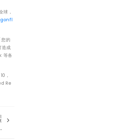
向全球，
agonfl
「您的
打造成
k 等各
10，
d Re
篇
車
.