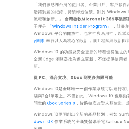
「我們很感謝台灣的使用者、企業用戶、客戶夥伴及員
活躍裝置的紀錄，持續締造佳績。對於 Window
流程和創新。」
台灣微軟
Microsoft 365
事業部
子便是
「Windows Insider Program」
，計畫創
Windows 平台的開放性、包容性與易用性，
y團隊
奉行以人為核心的設計，讓工程師與設計師
Windows 10 的功能及安全更新的時程也從過
全新 Edge 瀏覽器改為獨立更新，不僅提供使用者一
新。
從
PC
、混合實境、
Xbox
到更多無限可能
Windows 10是全球唯一一個作業系統可以運行在
腦與2合1筆電上。不僅如此，Windows 10 也驅動著混
問世的
Xbox Series X
，皆將徹底改變人類建造、
Windows 10更開創出全新的產品類別，例如 Surface
dows 10X
作業系統的全新雙螢幕筆電­­Surfac
效能。