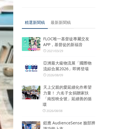
精選新聞稿
最新新聞稿
FLOC唯一基督徒專屬交友
APP，基督徒的新福音
2021/03/29
亞洲最大級物流展「國際物
流綜合展2026」即將登場
2026/08/09
天上父親的愛延續化作希望
力量！ 六名子女捐贈家扶
「南投映全號」延續善的循
環
2026/08/08
鎧應 AudienceSense 臉部辨
識功能上市