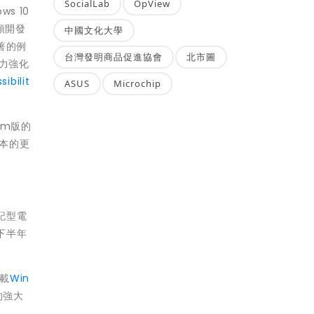
SocialLab
OpView
s 10
領開發
中國文化大學
著的例
台灣發明商品促進協會
北市圖
努力強化
ibilit
ASUS
Microchip
um版的
版本的更
筆記型電
年下半年
搭載
Win
的強大