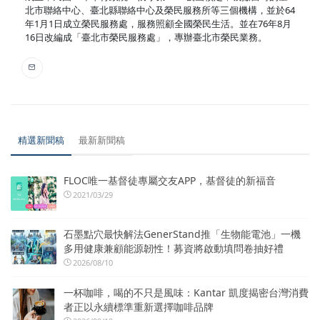
北市聯絡中心、臺北縣聯絡中心及榮民服務所等三個機構，並於64
年1月1日成立榮民服務處，服務照顧全國榮民生活。並在76年8月
16日改編成「臺北市榮民服務處」，專辦臺北市榮民業務。
精選新聞稿
最新新聞稿
FLOC唯一基督徒專屬交友APP，基督徒的新福音
2021/03/29
石墨點穴最快解法GenerStand推「生物能電池」一機
多用健康兼顧能源韌性！募資將啟動填問卷抽好禮
2026/08/10
一杯咖啡，喝的不只是風味：Kantar 凱度揭密台灣消費
者正以永續標準重新選擇咖啡品牌