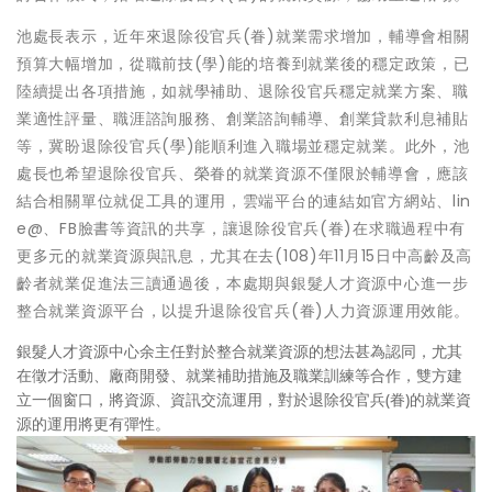
池處長表示，近年來退除役官兵(眷)就業需求增加，輔導會相關
預算大幅增加，從職前技(學)能的培養到就業後的穩定政策，已
陸續提出各項措施，如就學補助、退除役官兵穩定就業方案、職
業適性評量、職涯諮詢服務、創業諮詢輔導、創業貸款利息補貼
等，冀盼退除役官兵(學)能順利進入職場並穩定就業。此外，池
處長也希望退除役官兵、榮眷的就業資源不僅限於輔導會，應該
結合相關單位就促工具的運用，雲端平台的連結如官方網站、lin
e@、FB臉書等資訊的共享，讓退除役官兵(眷)在求職過程中有
更多元的就業資源與訊息，尤其在去(108)年11月15日中高齡及高
齡者就業促進法三讀通過後，本處期與銀髮人才資源中心進一步
整合就業資源平台，以提升退除役官兵(眷)人力資源運用效能。
銀髮人才資源中心余主任對於整合就業資源的想法甚為認同，尤其
在徵才活動、廠商開發、就業補助措施及職業訓練等合作，雙方建
立一個窗口，將資源、資訊交流運用，對於退除役官兵(眷)的就業資
源的運用將更有彈性。