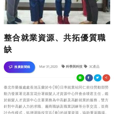
整合就業資源、共拓優質職
缺
Mar 31,2020
科學與科技
3C產品
推廣新聞稿
臺北市榮服處處長池玉蘭於今(18)日率就業站同仁前往勞動部勞
動力發展署北基宜花分署銀髮人才資源中心拜會余璦君主任，鑑
於銀髮人才資源中心主要業務為中高齡及高齡就業的服務，雙方
針對中高齡人力的求職、廠商職缺及職業訓練等分享交流，並商
討合作模式，拓增退除役官兵(眷)的就業資源，協助重返職場。