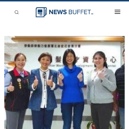
回到首頁
新聞稿分類
登入
刊登